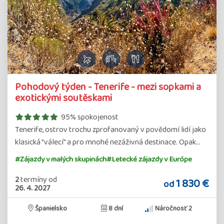
Detail
Pohodový týden - Tenerife - mezi sopkami a
zájazdu
exotickými soutěskami
95% spokojenost
Tenerife, ostrov trochu zprofanovaný v povědomí lidí jako
klasická "válecí" a pro mnohé nezáživná destinace. Opak…
#Zájazdy v malých skupinách
#Letecké zájazdy v Európe
2
termíny
od
1 830 €
od
26. 4. 2027
Španielsko
8 dní
Náročnosť 2