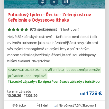
Pohodový týden - Řecko - Zelený ostrov
Kefalonia a Odysseova Ithaka
97% spokojenost
(8 hodnocení)
Největší z Jónských ostrovů – Kefalonie není dosud tolik
ovlivněn turismem jako okolní známější ostrovy. Ohromí
vás svými smaragdově zelenými lesy a průzračným
mořem s těmi nejhezčími plážemi, které jsou obklopeny
bílými skalami. Navštívíme…
GARANCE ODJEZDU, na ověření letu
doobsazení pro muže
průvodce: Jana Trepková
#Letecké zájazdy v Európe
#Poznávacie zájazdy s turistikou
termín zájazdu
1 728 €
od
10.09.26
-
17.09.26
Grécko
8 dní
Náročnosť 1.5
Skupina 8