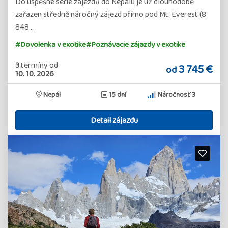
Do úspěšné série zájezdů do Nepálu je už dlouhodobě
zařazen středně náročný zájezd přímo pod Mt. Everest (8
848…
#Dovolenka v exotike
#Poznávacie zájazdy v exotike
3
termíny
od
3 745 €
od
10. 10. 2026
Nepál
15 dní
Náročnosť 3
Detail zájazdu