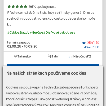
96% spokojenost
Před více než dvěma tisíci lety se římský generál Drusus
rozhodl vybudovat vojenskou cestu od Jaderského moře
k…
#Cyklozájazdy v Európe
#Diaľkové cyklotrasy
851 €
od
termín zájazdu
02.09.26
-
10.09.26
dříve
919 €
Taliansko
9 dní
Náročnosť 2
Detail zájazdu
Na našich stránkach používame cookies
Cookies sa používajú na technické zabezpečenie funkčnosti
webovej stránky, alebo môžu obsahovať rôzne informácie,
ktoré dokážu zlepšiť funkčnosť webovej stránky a priniesť
lepší používateľský zážitok. Niektoré cookies sú nevyhnutné