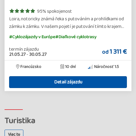
95% spokojenost
Loira, notoricky známá řeka s putováním a prohlídkami od
zámku k zámku. V našem pojetí je putování tímto krajem…
#Cyklozájazdy v Európe
#Diaľkové cyklotrasy
termín zájazdu
1 311 €
od
21.05.27
-
30.05.27
Francúzsko
10 dní
Náročnosť 1.5
Detail zájazdu
Turistika
Viac tu