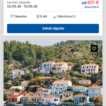
851 €
od
termín zájazdu
02.09.26
-
10.09.26
dříve
919 €
Taliansko
9 dní
Náročnosť 2
Detail zájazdu