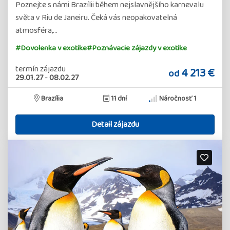
Poznejte s námi Brazílii během nejslavnějšího karnevalu
světa v Riu de Janeiru. Čeká vás neopakovatelná
atmosféra,…
#Dovolenka v exotike
#Poznávacie zájazdy v exotike
termín zájazdu
4 213 €
od
29.01.27
-
08.02.27
Brazília
11 dní
Náročnosť 1
Detail zájazdu