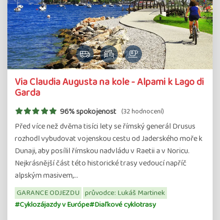
Via Claudia Augusta na kole - Alpami k Lago di
Garda
96% spokojenost
(32 hodnocení)
Před více než dvěma tisíci lety se římský generál Drusus
rozhodl vybudovat vojenskou cestu od Jaderského moře k
Dunaji, aby posílil římskou nadvládu v Raetii a v Noricu.
Nejkrásnější část této historické trasy vedoucí napříč
alpským masivem,…
GARANCE ODJEZDU
průvodce: Lukáš Martinek
#Cyklozájazdy v Európe
#Diaľkové cyklotrasy