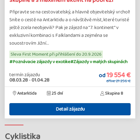
Připravte se na cestovatelský, a hlavně objevitelský vrchol!
Sníte o cestě na Antarktidu a o návštěvě míst, které turisté
ještě zcela neobjevili? Pak je zájezd na "7. kontinent" v
exkluzivní kombinaci s Falklandami a zejména se
souostrovím Jižní…
Sleva First Moment při přihlášení do 20.9.2026
#Poznávacie zájazdy v exotike
#Zájazdy v malých skupinách
19 554 €
od
termín zájazdu
08.03.28
-
01.04.28
dříve
21 256 €
Antarktida
25 dní
Skupina 8
Detail zájazdu
Cyklistika