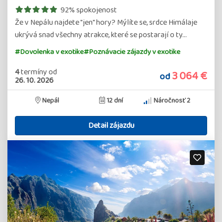
92% spokojenost
Že v Nepálu najdete "jen" hory? Mýlíte se, srdce Himálaje
ukrývá snad všechny atrakce, které se postarají o ty…
#Dovolenka v exotike
#Poznávacie zájazdy v exotike
4
termíny
od
3 064 €
od
26. 10. 2026
Nepál
12 dní
Náročnosť 2
Detail zájazdu