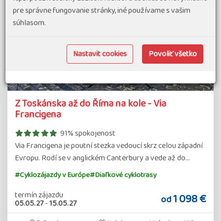
pre správne fungovanie stránky, iné používame s vašim
súhlasom.
Nastavit cookies
Povoliť všetko
Detail
Z Toskánska až do Říma na kole - Via
zájazdu
Francigena
91% spokojenost
Via Francigena je poutní stezka vedoucí skrz celou západní
Evropu. Rodí se v anglickém Canterbury a vede až do…
#Cyklozájazdy v Európe
#Diaľkové cyklotrasy
termín zájazdu
1 098 €
od
05.05.27
-
15.05.27