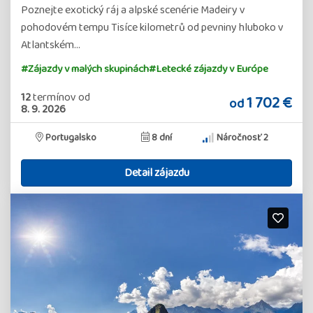
Poznejte exotický ráj a alpské scenérie Madeiry v
pohodovém tempu Tisíce kilometrů od pevniny hluboko v
Atlantském…
#Zájazdy v malých skupinách
#Letecké zájazdy v Európe
12
termínov
od
1 702 €
od
8. 9. 2026
Portugalsko
8 dní
Náročnosť 2
Detail zájazdu