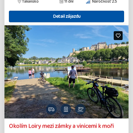
Taliansko
11 dní
Náročnosť 2.5
Detail zájazdu
Detail
Okolím Loiry mezi zámky a vinicemi k moři
zájazdu