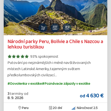
Detail
Národní parky Peru, Bolívie a Chile s Nazcou a
zájazdu
lehkou turistikou
93% spokojenost
Putování po nejznámějších i méně navštěvovaných
místech Latinské Ameriky, tajemným světem
předkolumbovských civilizací…
#Dovolenka v exotike
#Poznávacie zájazdy v exotike
3
termíny
od
4 630 €
od
8. 9. 2026
Peru
20 dní
Náročnosť 2.5