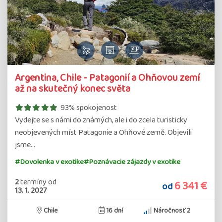
Detail
Argentina, Chile - Patagonií a Ohňovou zemí
zájazdu
až na skutečný konec světa
93% spokojenost
Vydejte se s námi do známých, ale i do zcela turisticky
neobjevených míst Patagonie a Ohňové země. Objevili
jsme…
#Dovolenka v exotike
#Poznávacie zájazdy v exotike
2
termíny
od
6 341 €
od
13. 1. 2027
Chile
16 dní
Náročnosť 2