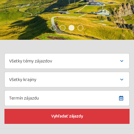
Téma
zájezdu
Země
Termín
Vyhľadať zájazdy