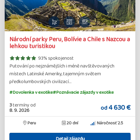
Detail
Národní parky Peru, Bolívie a Chile s Nazcou a
zájazdu
lehkou turistikou
93% spokojenost
Putování po nejznámějších i méně navštěvovaných
místech Latinské Ameriky, tajemným světem
předkolumbovských civilizací…
#Dovolenka v exotike
#Poznávacie zájazdy v exotike
3
termíny
od
4 630 €
od
8. 9. 2026
Peru
20 dní
Náročnosť 2.5
Detail zájazdu