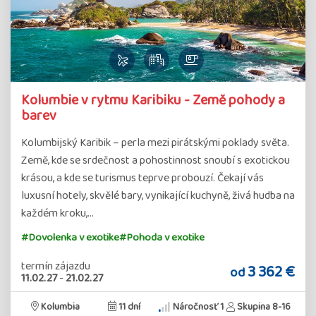
Kolumbie v rytmu Karibiku - Země pohody a
barev
Kolumbijský Karibik – perla mezi pirátskými poklady světa.
Země, kde se srdečnost a pohostinnost snoubí s exotickou
krásou, a kde se turismus teprve probouzí. Čekají vás
luxusní hotely, skvělé bary, vynikající kuchyně, živá hudba na
každém kroku,…
#Dovolenka v exotike
#Pohoda v exotike
termín zájazdu
3 362 €
od
11.02.27
-
21.02.27
Kolumbia
11 dní
Náročnosť 1
Skupina 8-16