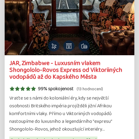
JAR, Zimbabwe - Luxusním vlakem
Shongololo-Rovos Express od Viktoriiných
vodopádů až do Kapského Města
99% spokojenost
(13 hodnocení)
Vraťte se s námi do koloniální éry, kdy se největší
osobnosti Britského impéria projížděli jižní Afrikou
komfortními vlaky. Přímo u Viktoriiných vodopádů
nastoupíme do luxusního a legendárního "expresu"
Shongololo-Rovos, jehož okouzlující interiéry…