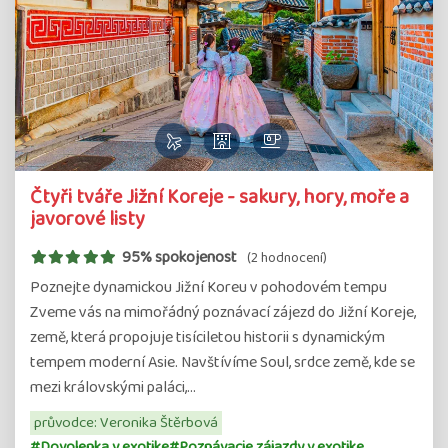
Čtyři tváře Jižní Koreje - sakury, hory, moře a
javorové listy
95% spokojenost
(2 hodnocení)
Poznejte dynamickou Jižní Koreu v pohodovém tempu
Zveme vás na mimořádný poznávací zájezd do Jižní Koreje,
země, která propojuje tisíciletou historii s dynamickým
tempem moderní Asie. Navštívíme Soul, srdce země, kde se
mezi královskými paláci,…
průvodce: Veronika Štěrbová
#Dovolenka v exotike
#Poznávacie zájazdy v exotike