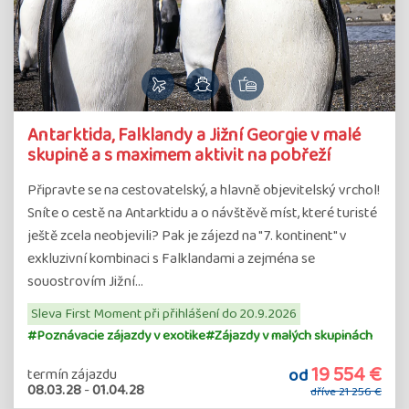
Antarktida, Falklandy a Jižní Georgie v malé
skupině a s maximem aktivit na pobřeží
Připravte se na cestovatelský, a hlavně objevitelský vrchol!
Sníte o cestě na Antarktidu a o návštěvě míst, které turisté
ještě zcela neobjevili? Pak je zájezd na "7. kontinent" v
exkluzivní kombinaci s Falklandami a zejména se
souostrovím Jižní…
Sleva First Moment při přihlášení do 20.9.2026
#Poznávacie zájazdy v exotike
#Zájazdy v malých skupinách
19 554 €
od
termín zájazdu
08.03.28
-
01.04.28
dříve
21 256 €