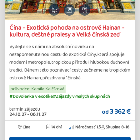
Čína - Exotická pohoda na ostrově Hainan -
kultura, deštné pralesy a Velká čínská zeď
Vydejte se s námi na absolutní novinku na
nezapomenutelnou cestu do exotické Číny, která spojuje
moderní metropole, tropickou přírodu i hlubokou duchovní
tradici. Během této poznávací cesty začneme na tropickém
ostrově Hainan, přezdívaný "čínská…
průvodce: Kamila Kalčíková
#Dovolenka v exotike
#Zájazdy v malých skupinách
termín zájazdu
3 362 €
od
24.10.27
-
06.11.27
Čína
14 dní
Náročnosť 1.5
Skupina 8-16