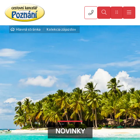
Vyhledat
Menu
Hla
Hlavná stránka
Kolekcia zájazdov
NOVINKY