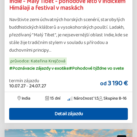
Indie - Malý Tibet - pohodové léto v indickém
Himálaji a festival v maskách
Navštivte zemi úchvatných horských scenérií, starobylých
buddhistických klášterů a vysokohorských pouští. Ladakh,
přezdívaný "Malý Tibet", je nejsevernější oblast Indie, kde se
stále žije tradičním stylem v souladu s přírodou a
duchovními principy…
průvodce: Kateřina Krejčová
#Poznávacie zájazdy v exotike
#Pohodové týždne vo svete
termín zájazdu
3 190 €
od
10.07.27
-
24.07.27
India
15 dní
Náročnosť 1.5
Skupina 8-16
Detail zájazdu