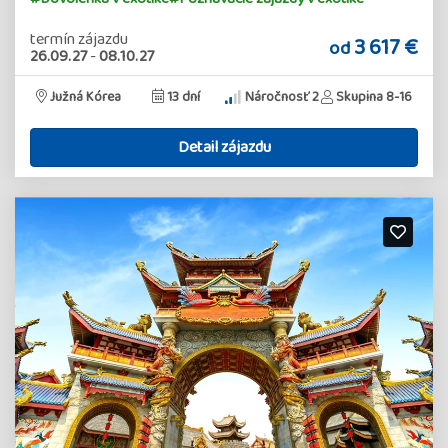
termín zájazdu
3 617 €
od
26.09.27
-
08.10.27
Južná Kórea
13 dní
Náročnosť 2
Skupina 8-16
Detail zájazdu