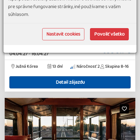
země, která propojuje tisíciletou historii s dynamickým
pre správne fungovanie stránky, iné používame s vašim
tempem moderní Asie. Navštívíme Soul, srdce země, kde se
súhlasom.
mezi královskými paláci,…
průvodce: Kamil Hanák
Nastavit cookies
Povoliť všetko
#Dovolenka v exotike
#Poznávacie zájazdy v exotike
termín zájazdu
3 617 €
od
04.04.27
-
16.04.27
Južná Kórea
13 dní
Náročnosť 2
Skupina 8-16
Detail zájazdu