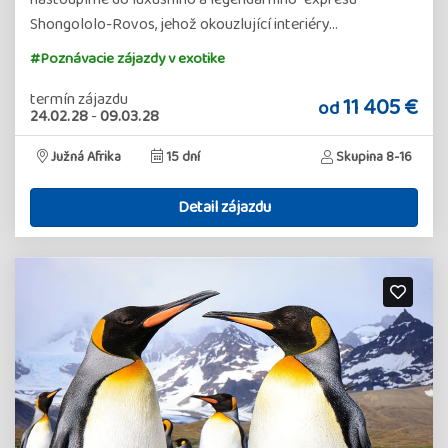
Shongololo-Rovos, jehož okouzlující interiéry…
#Poznávacie zájazdy v exotike
termín zájazdu
11 405 €
od
24.02.28
-
09.03.28
Južná Afrika
15 dní
Skupina 8-16
Detail zájazdu