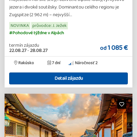
jezera i divoké soutěsky. Dominantou celého regionu je
Zugspitze (2 962 m) – nejvyšší…
NOVINKA
průvodce: J. Ježek
#Pohodové týždne v Alpách
termín zájazdu
1 085 €
od
22.08.27
-
28.08.27
Rakúsko
7 dní
Náročnosť 2
Detail zájazdu