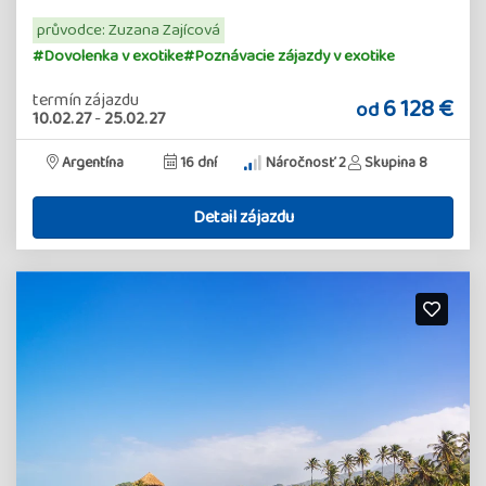
průvodce: Zuzana Zajícová
#Dovolenka v exotike
#Poznávacie zájazdy v exotike
termín zájazdu
6 128 €
od
10.02.27
-
25.02.27
Argentína
16 dní
Náročnosť 2
Skupina 8
Detail zájazdu