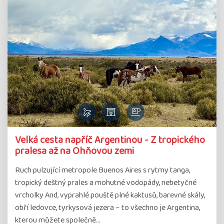
Velká cesta napříč Argentinou - Z tropického
pralesa až na Ohňovou zemi
Ruch pulzující metropole Buenos Aires s rytmy tanga,
tropický deštný prales a mohutné vodopády, nebetyčné
vrcholky And, vyprahlé pouště plné kaktusů, barevné skály,
obří ledovce, tyrkysová jezera – to všechno je Argentina,
kterou můžete společně…