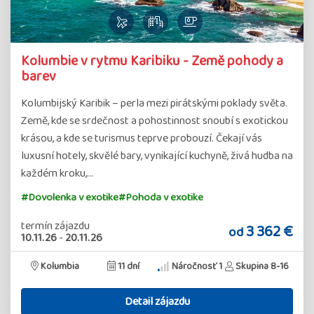
Kolumbie v rytmu Karibiku - Země pohody a
barev
Kolumbijský Karibik – perla mezi pirátskými poklady světa.
Země, kde se srdečnost a pohostinnost snoubí s exotickou
krásou, a kde se turismus teprve probouzí. Čekají vás
luxusní hotely, skvělé bary, vynikající kuchyně, živá hudba na
každém kroku,…
#Dovolenka v exotike
#Pohoda v exotike
termín zájazdu
3 362 €
od
10.11.26
-
20.11.26
Kolumbia
11 dní
Náročnosť 1
Skupina 8-16
Detail zájazdu