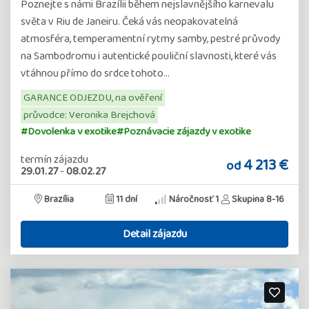
Poznejte s námi Brazílii během nejslavnějšího karnevalu
světa v Riu de Janeiru. Čeká vás neopakovatelná
atmosféra, temperamentní rytmy samby, pestré průvody
na Sambodromu i autentické pouliční slavnosti, které vás
vtáhnou přímo do srdce tohoto…
GARANCE ODJEZDU, na ověření
průvodce: Veronika Brejchová
#Dovolenka v exotike
#Poznávacie zájazdy v exotike
termín zájazdu
4 213 €
od
29.01.27
-
08.02.27
Brazília
11 dní
Náročnosť 1
Skupina 8-16
Detail zájazdu