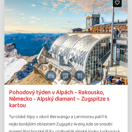
Pohodový týden v Alpách - Rakousko,
Německo - Alpský diamant – Zugspitze s
kartou
Tyrolské Alpy v okolí Berwangu a Lermoosu patří k
nejkrásnějším oblastem Zugspitz Areny, kde se snoubí
majestátní horské štíty, rozkvetlé alpské louky, tyrkysová