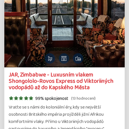
JAR, Zimbabwe - Luxusním vlakem
Shongololo-Rovos Express od Viktoriiných
vodopádů až do Kapského Města
99% spokojenost
(13 hodnocení)
Vraťte se s námi do koloniální éry, kdy se největší
osobnosti Britského impéria projížděli jižní Afrikou
komfortními vlaky. Přímo u Viktoriiných vodopádů
nastoupíme do luxusního a legendárního "expresu"