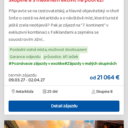
skupině a s maximem aktivit na pobřeží
Připravte se na cestovatelský, a hlavně objevitelský vrchol!
Sníte o cestě na Antarktidu a o návštěvě míst, které turisté
ještě zcela neobjevili? Pak je zájezd na "7. kontinent" v
exkluzivní kombinaci s Falklandami a zejména se
souostrovím Jižní…
Poslední volná místa, možnost doobsazení
Garance odjezdu
průvodce: Jiří Ježek
#Poznávacie zájazdy v exotike
#Zájazdy v malých skupinách
termín zájazdu
21 064 €
od
09.03.27
-
02.04.27
Antarktida
25 dní
Skupina 8
Detail zájazdu