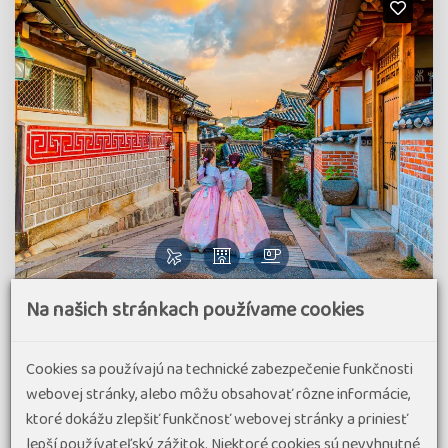
Na našich stránkach používame cookies
Čtyři tváře Jižní Koreje - sakury, hory, moře a
javorové listy
Cookies sa používajú na technické zabezpečenie funkčnosti
95% spokojenost
(2 hodnocení)
webovej stránky, alebo môžu obsahovať rôzne informácie,
Poznejte dynamickou Jižní Koreu v pohodovém tempu
ktoré dokážu zlepšiť funkčnosť webovej stránky a priniesť
Zveme vás na mimořádný poznávací zájezd do Jižní Koreje,
lepší používateľský zážitok. Niektoré cookies sú nevyhnutné