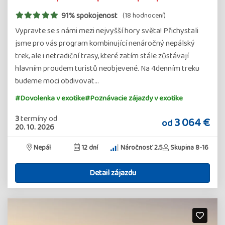
91% spokojenost
(18 hodnocení)
Vypravte se s námi mezi nejvyšší hory světa! Přichystali
jsme pro vás program kombinující nenáročný nepálský
trek, ale i netradiční trasy, které zatím stále zůstávají
hlavním proudem turistů neobjevené. Na 4denním treku
budeme moci obdivovat…
#Dovolenka v exotike
#Poznávacie zájazdy v exotike
3
termíny
od
3 064 €
od
20. 10. 2026
Nepál
12 dní
Náročnosť 2.5
Skupina 8-16
Detail zájazdu