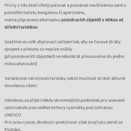
Pro ty z Vás, kteří chtějí putovat a poznávat navštívenou zemi s
pohodlím hotelu, bungalovu či apartmánu,
máme připravenu alternativu
poznávacích zájezdů s lehkou až
střední turistikou
.
Snažíme se volit ubytovací zařízení tak, aby se časové ztráty
spojené s přesuny co nejvíce snížily
(při poznávacích zájezdech se několikrát přesouváme do jiného
místa ubytování).
Variantnost náročnosti turistiky nabízí možnost strávit aktivně
dovolenou všem.
Odměnou za přijetí někdy skromnějších podmínek pro unavené
cestovatele jsou nádherné hory i památky pod ochranou
UNESCO.
Pro svou ryzost, divokost i poetičnost však stojí tyto země za
Poznání...