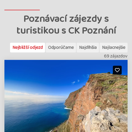
Poznávací zájezdy s
turistikou s CK Poznání
Nejbližší odjezd
Odporúčame
Najdlhšia
Najlacnejšie
69 zájazdov