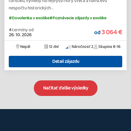
turistiku, výhledy na nejvyšší hory světa a návštěvu
nespočtu historických…
#Dovolenka v exotike
#Poznávacie zájazdy v exotike
4
termíny
od
3 064 €
od
26. 10. 2026
Nepál
12 dní
Náročnosť 2
Skupina 8-16
Detail zájazdu
Načítať ďalšie výsledky