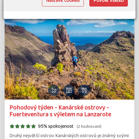
Nastavit cookies
Povoliť všetko
Pohodový týden - Kanárské ostrovy -
Fuerteventura s výletem na Lanzarote
95% spokojenost
(2 hodnocení)
Druhý největší ostrov Kanárských ostrovů je známý svými