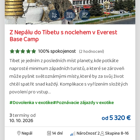
Z Nepálu do Tibetu s noclehem v Everest
Base Camp
100% spokojenost
(2 hodnocení)
Tibet je jedním z posledních míst planety, kde potkáte
naprosté minimum západních turistů, a které se zároveň
může pyšnit světoznámými místy, které by za svůj život
chtěl spatřit snad každý. Komplikace s vyřízením složitých
povolení pro vstup…
#Dovolenka v exotike
#Poznávacie zájazdy v exotike
3
termíny
od
5 320 €
od
10. 10. 2026
Nepál
14 dní
Náročnosť 2
Skupina 8-16