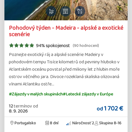
Pohodový týden - Madeira - alpské a exotické
scenérie
94% spokojenost
(90 hodnocení)
Poznejte exotický ráj a alpské scenérie Madeiry v
pohodovém tempu Tisíce kilometrů od pevniny hluboko v
Atlantském oceánu povstal před miliony let z hlubin moře
ostrov věčného jara. Divoce rozeklaná skaliska olizovaná
vlnami Atlantiku ostře…
#Zájazdy v malých skupinách
#Letecké zájazdy v Európe
12
termínov
od
1 702 €
od
8. 9. 2026
Portugalsko
8 dní
Náročnosť 2
Skupina 8-16