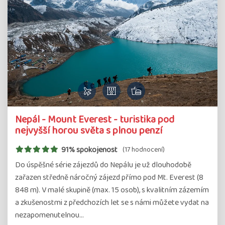
Nepál - Mount Everest - turistika pod
nejvyšší horou světa s plnou penzí
91% spokojenost
(17 hodnocení)
Do úspěšné série zájezdů do Nepálu je už dlouhodobě
zařazen středně náročný zájezd přímo pod Mt. Everest (8
848 m). V malé skupině (max. 15 osob), s kvalitním zázemím
a zkušenostmi z předchozích let se s námi můžete vydat na
nezapomenutelnou…