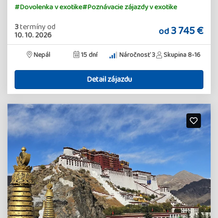
#Dovolenka v exotike
#Poznávacie zájazdy v exotike
3
termíny
od
3 745 €
od
10. 10. 2026
Nepál
15 dní
Náročnosť 3
Skupina 8-16
Detail zájazdu