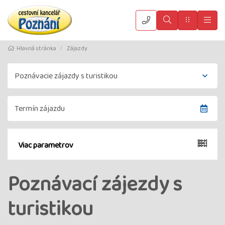
Vyhledat
Menu
Hla
Hlavná stránka
Zájazdy
Viac parametrov
Poznávací zájezdy s
turistikou