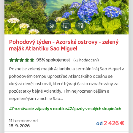
Pohodový týden - Azorské ostrovy - zelený
maják Atlantiku Sao Miguel
95% spokojenost
(73 hodnocení)
Poznejte zelený maják Atlantiku a termální ráj Sao Miguel v
pohodovém tempu Uprostřed Atlantského oceánu se
ukrývá devět ostrovů, které bývají často označovány za
pozůstatky bájné Atlantidy. Tím nejrozmanitějším a
nejzelenějším z nich je Sao…
#Poznávacie zájazdy v exotike
#Zájazdy v malých skupinách
11
termínov
od
2 426 €
od
15. 9. 2026