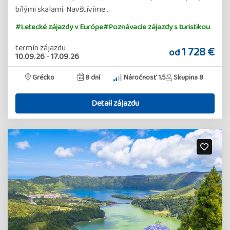
bílými skalami. Navštívíme…
#Letecké zájazdy v Európe
#Poznávacie zájazdy s turistikou
termín zájazdu
1 728 €
od
10.09.26
-
17.09.26
Grécko
8 dní
Náročnosť 1.5
Skupina 8
Detail zájazdu