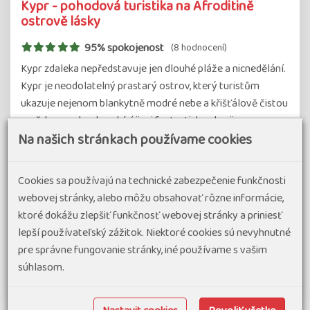
Kypr - pohodová turistika na Afroditině
ostrově lásky
95% spokojenost
(8 hodnocení)
Kypr zdaleka nepředstavuje jen dlouhé pláže a nicnedělání.
Kypr je neodolatelný prastarý ostrov, který turistům
ukazuje nejenom blankytně modré nebe a křišťálově čistou
mořskou vodu, ale nabízí jim i fantastickou krajinu,
Na našich stránkach používame cookies
kulinářské zážitky…
#Poznávacie zájazdy s turistikou
#Pohodové týždne v Európe
Cookies sa používajú na technické zabezpečenie funkčnosti
webovej stránky, alebo môžu obsahovať rôzne informácie,
termín zájazdu
1 830 €
od
ktoré dokážu zlepšiť funkčnosť webovej stránky a priniesť
19.09.26
-
26.09.26
lepší používateľský zážitok. Niektoré cookies sú nevyhnutné
Cyprus
8 dní
Náročnosť 1.5
Skupina 8
pre správne fungovanie stránky, iné používame s vašim
súhlasom.
Detail zájazdu