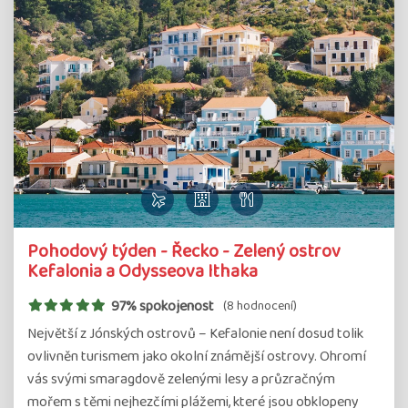
Pohodový týden - Řecko - Zelený ostrov
Kefalonia a Odysseova Ithaka
97% spokojenost
(8 hodnocení)
Největší z Jónských ostrovů – Kefalonie není dosud tolik
ovlivněn turismem jako okolní známější ostrovy. Ohromí
vás svými smaragdově zelenými lesy a průzračným
mořem s těmi nejhezčími plážemi, které jsou obklopeny