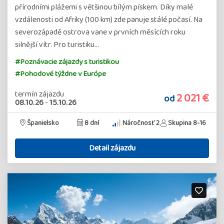
přírodními plážemi s většinou bílým pískem. Díky malé
vzdálenosti od Afriky (100 km) zde panuje stálé počasí. Na
severozápadě ostrova vane v prvních měsících roku
silnější vítr. Pro turistiku…
#Poznávacie zájazdy s turistikou
#Pohodové týždne v Európe
termín zájazdu
2 021 €
od
08.10.26
-
15.10.26
Španielsko
8 dní
Náročnosť 2
Skupina 8-16
Detail zájazdu