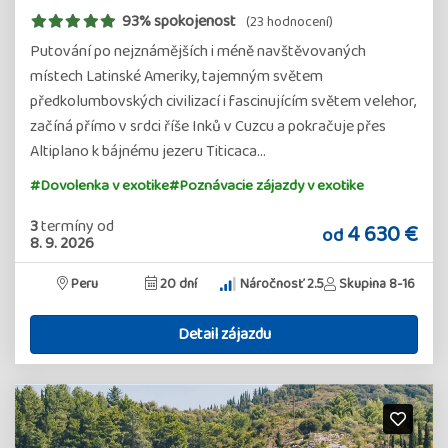
93% spokojenost
(23 hodnocení)
Putování po nejznámějších i méně navštěvovaných
místech Latinské Ameriky, tajemným světem
předkolumbovských civilizací i fascinujícím světem velehor,
začíná přímo v srdci říše Inků v Cuzcu a pokračuje přes
Altiplano k bájnému jezeru Titicaca…
#Dovolenka v exotike
#Poznávacie zájazdy v exotike
3
termíny
od
4 630 €
od
8. 9. 2026
Peru
20 dní
Náročnosť 2.5
Skupina 8-16
Detail zájazdu