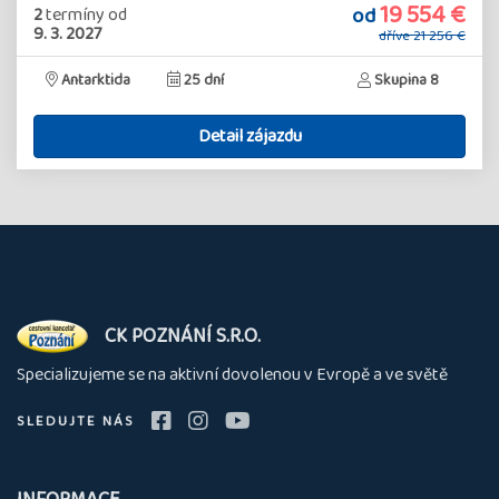
19 554 €
od
2
termíny
od
9. 3. 2027
dříve
21 256 €
Antarktida
25 dní
Skupina 8
Detail zájazdu
O
CK POZNÁNÍ S.R.O.
nás
Specializujeme se na aktivní dovolenou v Evropě a ve světě
SLEDUJTE NÁS