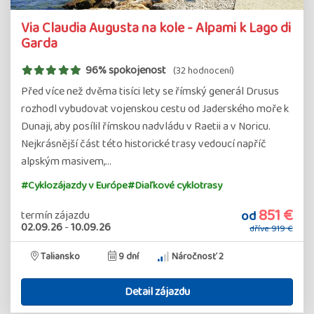
Via Claudia Augusta na kole - Alpami k Lago di
Garda
96% spokojenost
(32 hodnocení)
Před více než dvěma tisíci lety se římský generál Drusus
rozhodl vybudovat vojenskou cestu od Jaderského moře k
Dunaji, aby posílil římskou nadvládu v Raetii a v Noricu.
Nejkrásnější část této historické trasy vedoucí napříč
alpským masivem,…
#Cyklozájazdy v Európe
#Diaľkové cyklotrasy
851 €
od
termín zájazdu
02.09.26
-
10.09.26
dříve
919 €
Taliansko
9 dní
Náročnosť 2
Detail zájazdu