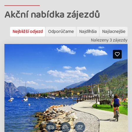
Akční nabídka zájezdů
Nejbližší odjezd
Odporúčame
Najdlhšia
Najlacnejšie
Nalezeny 3 zájezdy