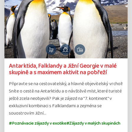
Antarktida, Falklandy a Jižní Georgie v malé
skupině a s maximem aktivit na pobřeží
Připravte se na cestovatelský, a hlavně objevitelský vrchol!
Sníte o cestě na Antarktidu a o návštěvě míst, které turisté
ještě zcela neobjevili? Pak je zájezd na "7. kontinent" v
exkluzivní kombinaci s Falklandami a zejména se
souostrovím Jižní…
#Poznávacie zájazdy v exotike
#Zájazdy v malých skupinách