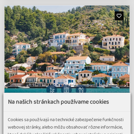
Na našich stránkach používame cookies
Pohodový týden - Řecko - Zelený ostrov
Kefalonia a Odysseova Ithaka
Cookies sa používajú na technické zabezpečenie funkčnosti
97% spokojenost
(8 hodnocení)
webovej stránky, alebo môžu obsahovať rôzne informácie,