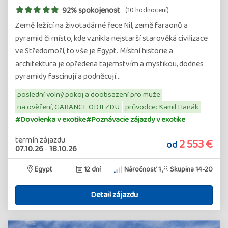
92% spokojenost
(10 hodnocení)
Země ležící na životadárné řece Nil, země faraonů a
pyramid či místo, kde vznikla nejstarší starověká civilizace
ve Středomoří, to vše je Egypt. Místní historie a
architektura je opředena tajemstvím a mystikou, dodnes
pyramidy fascinují a podněcují…
poslední volný pokoj a doobsazení pro muže
na ověření, GARANCE ODJEZDU
průvodce: Kamil Hanák
#Dovolenka v exotike
#Poznávacie zájazdy v exotike
termín zájazdu
2 553 €
od
07.10.26
-
18.10.26
Egypt
12 dní
Náročnosť 1
Skupina 14-20
Detail zájazdu