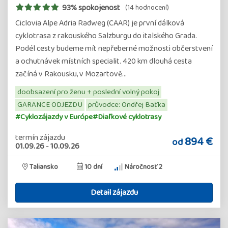
93% spokojenost
(14 hodnocení)
Ciclovia Alpe Adria Radweg (CAAR) je první dálková
cyklotrasa z rakouského Salzburgu do italského Grada.
Podél cesty budeme mít nepřeberné možnosti občerstvení
a ochutnávek místních specialit. 420 km dlouhá cesta
začíná v Rakousku, v Mozartově…
doobsazení pro ženu + poslední volný pokoj
GARANCE ODJEZDU
průvodce: Ondřej Baťka
#Cyklozájazdy v Európe
#Diaľkové cyklotrasy
termín zájazdu
894 €
od
01.09.26
-
10.09.26
Taliansko
10 dní
Náročnosť 2
Detail zájazdu