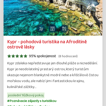
Kypr - pohodová turistika na Afroditině
ostrově lásky
95% spokojenost
(8 hodnocení)
Kypr zdaleka nepředstavuje jen dlouhé pláže a nicnedělání.
Kypr je neodolatelný prastarý ostrov, který turistům
ukazuje nejenom blankytně modré nebe a křišťálově čistou
mořskou vodu, ale nabízí jim i fantastickou krajinu,
kulinářské zážitky…
poslední 1lůžkový pokoj
#Poznávacie zájazdy s turistikou