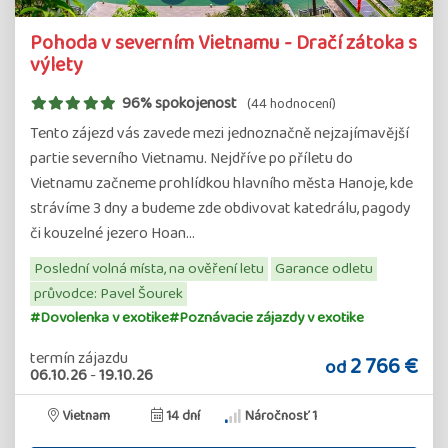
Pohoda v severním Vietnamu - Dračí zátoka s
výlety
96% spokojenost
(44 hodnocení)
Tento zájezd vás zavede mezi jednoznačně nejzajímavější
partie severního Vietnamu. Nejdříve po příletu do
Vietnamu začneme prohlídkou hlavního města Hanoje, kde
strávíme 3 dny a budeme zde obdivovat katedrálu, pagody
či kouzelné jezero Hoan…
Poslední volná místa, na ověření letu
Garance odletu
průvodce: Pavel Šourek
#Dovolenka v exotike
#Poznávacie zájazdy v exotike
termín zájazdu
2 766 €
od
06.10.26
-
19.10.26
Vietnam
14 dní
Náročnosť 1