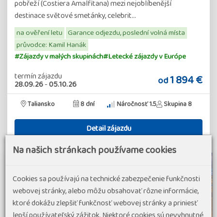
pobřeží (Costiera Amalfitana) mezi nejoblíbenější
destinace světové smetánky, celebrit…
na ověření letu
Garance odjezdu, poslední volná místa
průvodce: Kamil Hanák
#Zájazdy v malých skupinách
#Letecké zájazdy v Európe
termín zájazdu
1 894 €
od
28.09.26
-
05.10.26
Taliansko
8 dní
Náročnosť 1.5
Skupina 8
Detail zájazdu
Na našich stránkach používame cookies
Cookies sa používajú na technické zabezpečenie funkčnosti
webovej stránky, alebo môžu obsahovať rôzne informácie,
ktoré dokážu zlepšiť funkčnosť webovej stránky a priniesť
lepší používateľský zážitok. Niektoré cookies sú nevyhnutné