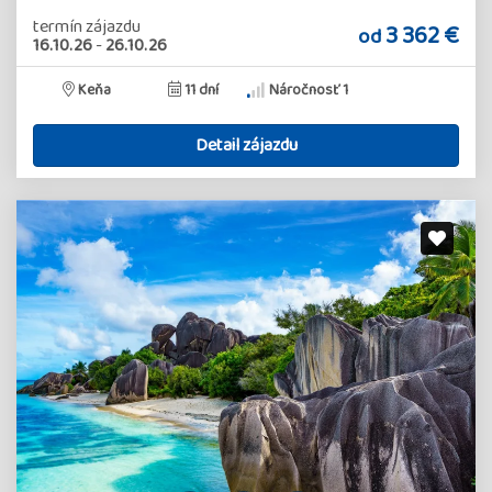
termín zájazdu
3 362 €
od
16.10.26
-
26.10.26
Keňa
11 dní
Náročnosť 1
Detail zájazdu