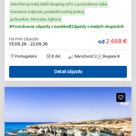
otevřen prodej další skupiny, info v poznámce výše
Garance odjezdu, poslední volný pokoj
průvodce: Miroslav Sýkora
#Poznávacie zájazdy v exotike
#Zájazdy v malých skupinách
termín zájazdu
2 468 €
od
15.09.26
-
22.09.26
Portugalsko
8 dní
Náročnosť 2
Skupina 8
Detail zájazdu