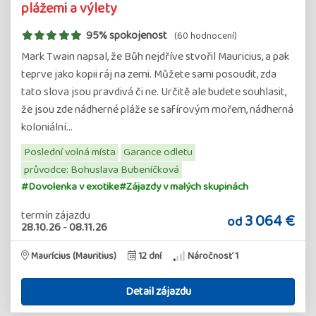
plážemi a výlety
95% spokojenost
(60 hodnocení)
Mark Twain napsal, že Bůh nejdříve stvořil Mauricius, a pak
teprve jako kopii ráj na zemi. Můžete sami posoudit, zda
tato slova jsou pravdivá či ne. Určitě ale budete souhlasit,
že jsou zde nádherné pláže se safírovým mořem, nádherná
koloniální…
Poslední volná místa
Garance odletu
průvodce: Bohuslava Bubeníčková
#Dovolenka v exotike
#Zájazdy v malých skupinách
termín zájazdu
3 064 €
od
28.10.26
-
08.11.26
Maurícius (Mauritius)
12 dní
Náročnosť 1
Detail zájazdu