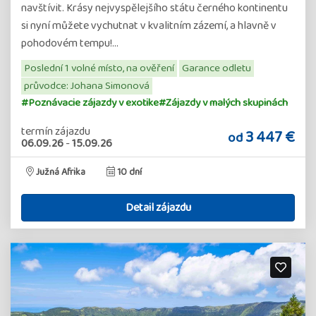
navštívit. Krásy nejvyspělejšího státu černého kontinentu
si nyní můžete vychutnat v kvalitním zázemí, a hlavně v
pohodovém tempu!…
Poslední 1 volné místo, na ověření
Garance odletu
průvodce: Johana Simonová
#Poznávacie zájazdy v exotike
#Zájazdy v malých skupinách
termín zájazdu
3 447 €
od
06.09.26
-
15.09.26
Južná Afrika
10 dní
Detail zájazdu