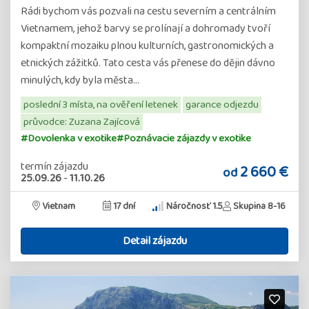
Rádi bychom vás pozvali na cestu severním a centrálním
Vietnamem, jehož barvy se prolínají a dohromady tvoří
kompaktní mozaiku plnou kulturních, gastronomických a
etnických zážitků. Tato cesta vás přenese do dějin dávno
minulých, kdy byla města…
poslední 3 místa, na ověření letenek
garance odjezdu
průvodce: Zuzana Zajícová
#Dovolenka v exotike
#Poznávacie zájazdy v exotike
termín zájazdu
2 660 €
od
25.09.26
-
11.10.26
Vietnam
17 dní
Náročnosť 1.5
Skupina 8-16
Detail zájazdu