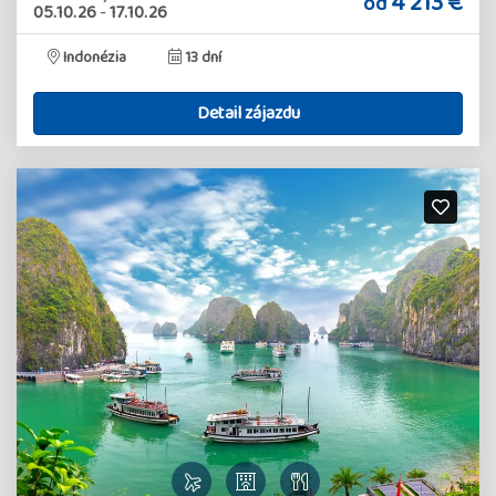
4 213 €
od
05.10.26
-
17.10.26
Indonézia
13 dní
Detail zájazdu