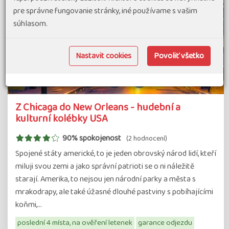
pre správne fungovanie stránky, iné používame s vašim
súhlasom.
Nastavit cookies
Povoliť všetko
Z Chicaga do New Orleans - hudební a
kulturní kolébky USA
90% spokojenost
(2 hodnocení)
Spojené státy americké, to je jeden obrovský národ lidí, kteří
miluji svou zemi a jako správní patrioti se o ni náležitě
starají. Amerika, to nejsou jen národní parky a města s
mrakodrapy, ale také úžasné dlouhé pastviny s pobíhajícími
koňmi,…
poslední 4 místa, na ověření letenek
garance odjezdu