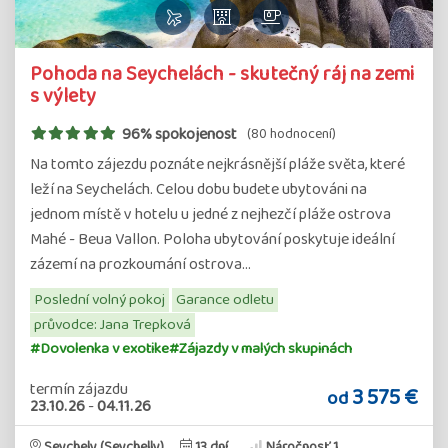
Pohoda na Seychelách - skutečný ráj na zemi
s výlety
96% spokojenost
(80 hodnocení)
Na tomto zájezdu poznáte nejkrásnější pláže světa, které
leží na Seychelách. Celou dobu budete ubytováni na
jednom místě v hotelu u jedné z nejhezčí pláže ostrova
Mahé - Beua Vallon. Poloha ubytování poskytuje ideální
zázemí na prozkoumání ostrova…
Poslední volný pokoj
Garance odletu
průvodce: Jana Trepková
#Dovolenka v exotike
#Zájazdy v malých skupinách
termín zájazdu
3 575 €
od
23.10.26
-
04.11.26
Seychely (Seychelly)
13 dní
Náročnosť 1