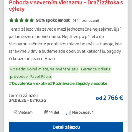
Pohoda v severním Vietnamu - Dračí zátoka s
výlety
96% spokojenost
(44 hodnocení)
Tento zájezd vás zavede mezi jednoznačně nejzajímavější
partie severního Vietnamu. Nejdříve po příletu do
Vietnamu začneme prohlídkou hlavního města Hanoje, kde
strávíme 3 dny a budeme zde obdivovat katedrálu, pagody
či kouzelné jezero Hoan…
Poslední volná místa, na ověření letu
Garance odletu
průvodce: Pavel Pšeja
#Dovolenka v exotike
#Poznávacie zájazdy v exotike
termín zájazdu
2 766 €
od
24.09.26
-
07.10.26
Vietnam
14 dní
Náročnosť 1
Detail zájazdu