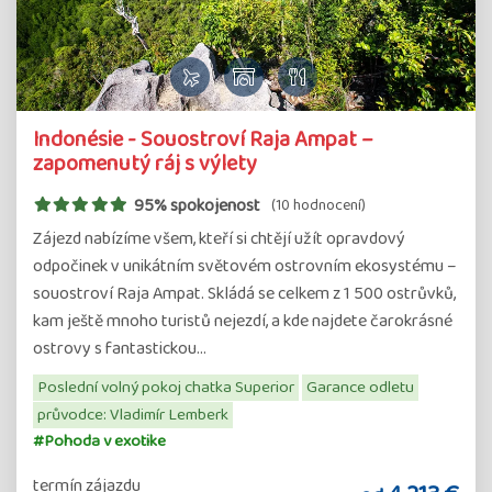
Indonésie - Souostroví Raja Ampat –
zapomenutý ráj s výlety
95% spokojenost
(10 hodnocení)
Zájezd nabízíme všem, kteří si chtějí užít opravdový
odpočinek v unikátním světovém ostrovním ekosystému –
souostroví Raja Ampat. Skládá se celkem z 1 500 ostrůvků,
kam ještě mnoho turistů nejezdí, a kde najdete čarokrásné
ostrovy s fantastickou…
Poslední volný pokoj chatka Superior
Garance odletu
průvodce: Vladimír Lemberk
#Pohoda v exotike
termín zájazdu