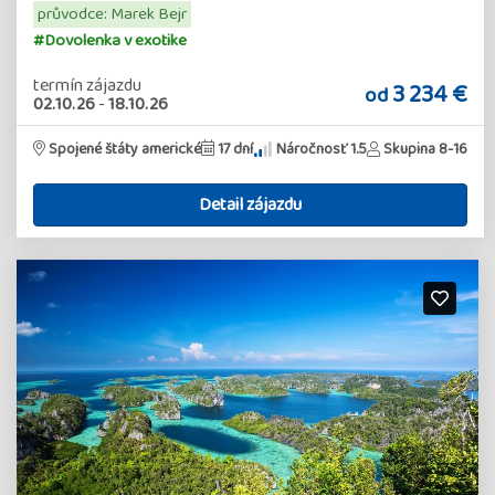
průvodce: Marek Bejr
#Dovolenka v exotike
termín zájazdu
3 234 €
od
02.10.26
-
18.10.26
Spojené štáty americké
17 dní
Náročnosť 1.5
Skupina 8-16
Detail zájazdu