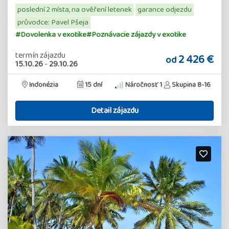
poslední 2 místa, na ověření letenek
garance odjezdu
průvodce: Pavel Pšeja
#Dovolenka v exotike
#Poznávacie zájazdy v exotike
termín zájazdu
2 426 €
od
15.10.26
-
29.10.26
Indonézia
15 dní
Náročnosť 1
Skupina 8-16
Detail zájazdu