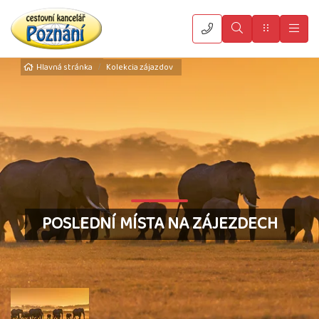
Vyhledat
Menu
Hla
Hlavná stránka
Kolekcia zájazdov
POSLEDNÍ MÍSTA NA ZÁJEZDECH