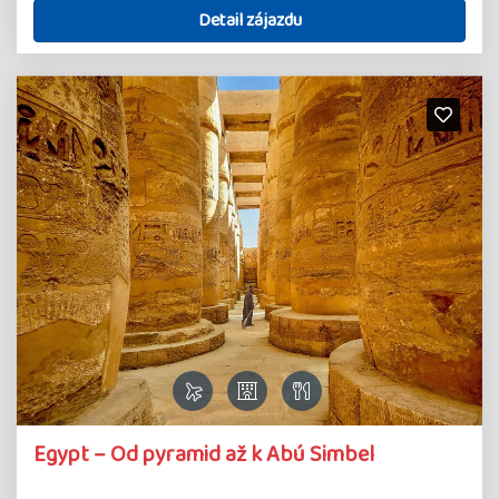
Detail zájazdu
Egypt – Od pyramid až k Abú Simbel