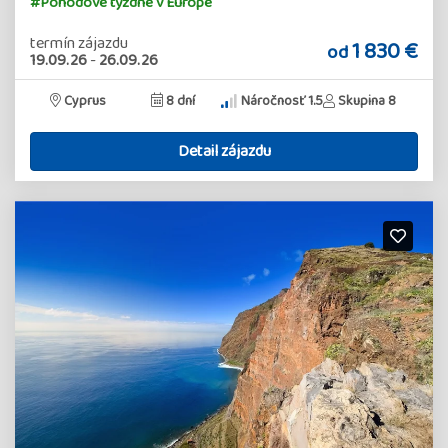
#Pohodové týždne v Európe
termín zájazdu
1 830 €
od
19.09.26
-
26.09.26
Cyprus
8 dní
Náročnosť 1.5
Skupina 8
Detail zájazdu