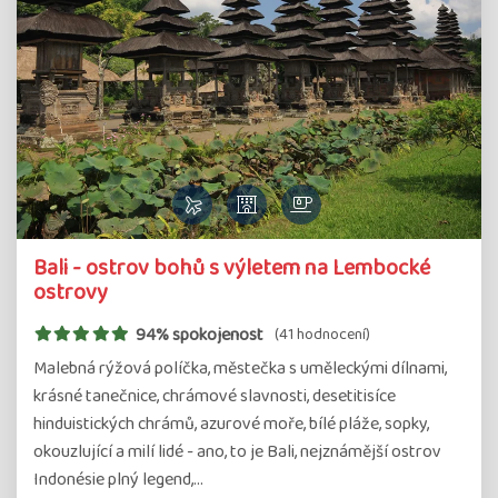
Bali - ostrov bohů s výletem na Lembocké
ostrovy
94% spokojenost
(41 hodnocení)
Malebná rýžová políčka, městečka s uměleckými dílnami,
krásné tanečnice, chrámové slavnosti, desetitisíce
hinduistických chrámů, azurové moře, bílé pláže, sopky,
okouzlující a milí lidé - ano, to je Bali, nejznámější ostrov
Indonésie plný legend,…