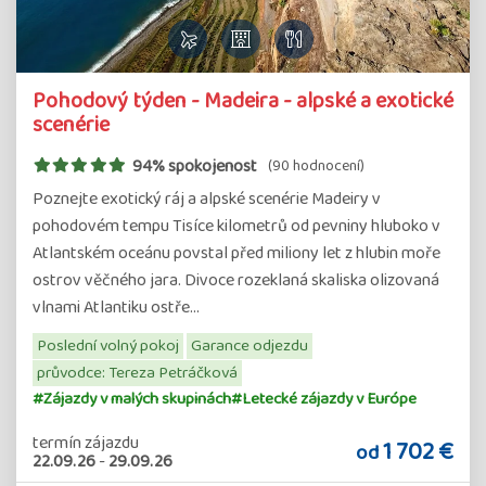
Pohodový týden - Madeira - alpské a exotické
scenérie
94% spokojenost
(90 hodnocení)
Poznejte exotický ráj a alpské scenérie Madeiry v
pohodovém tempu Tisíce kilometrů od pevniny hluboko v
Atlantském oceánu povstal před miliony let z hlubin moře
ostrov věčného jara. Divoce rozeklaná skaliska olizovaná
vlnami Atlantiku ostře…
Poslední volný pokoj
Garance odjezdu
průvodce: Tereza Petráčková
#Zájazdy v malých skupinách
#Letecké zájazdy v Európe
termín zájazdu
1 702 €
od
22.09.26
-
29.09.26