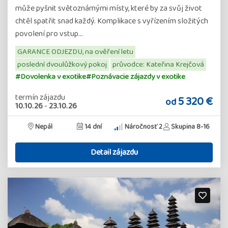
může pyšnit světoznámými místy, které by za svůj život
chtěl spatřit snad každý. Komplikace s vyřízením složitých
povolení pro vstup…
GARANCE ODJEZDU, na ověření letu
poslední dvoulůžkový pokoj
průvodce: Kateřina Krejčová
#Dovolenka v exotike
#Poznávacie zájazdy v exotike
termín zájazdu
5 320 €
od
10.10.26
-
23.10.26
Nepál
14 dní
Náročnosť 2
Skupina 8-16
Detail zájazdu