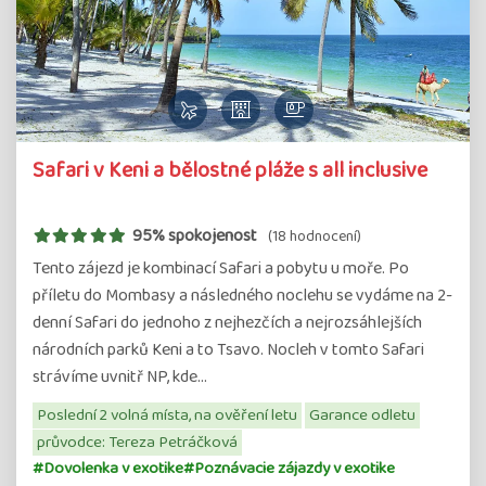
Safari v Keni a bělostné pláže s all inclusive
95% spokojenost
(18 hodnocení)
Tento zájezd je kombinací Safari a pobytu u moře. Po
příletu do Mombasy a následného noclehu se vydáme na 2-
denní Safari do jednoho z nejhezčích a nejrozsáhlejších
národních parků Keni a to Tsavo. Nocleh v tomto Safari
strávíme uvnitř NP, kde…
Poslední 2 volná místa, na ověření letu
Garance odletu
průvodce: Tereza Petráčková
#Dovolenka v exotike
#Poznávacie zájazdy v exotike