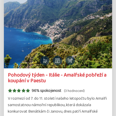
Pohodový týden - Itálie - Amalfské pobřeží a
koupání v Paestu
96% spokojenost
(3 hodnocení)
V rozmezí od 7. do 11. století našeho letopočtu bylo Amalfi
samostatnou námořní republikou, která dokázala
konkurovat Benátkám či Janovu, dnes patří Amalfské