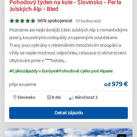
Pohodový týden na kole - Slovinsko - Perla
Julských Alp - Bled
96% spokojenost
(11 hodnocení)
Poznáme asi nejkrásnější části Julských Alp s romantickými
jezery, kouzelnými vodopády a tajemnými soutěskami.
Trasy jsou vybrány s minimálním množstvím stoupání a
vždy se najde možnost odpočinku, relaxace či občerstvení.
Ubytováni jsme v ****hotelu…
#Cyklozájazdy v Európe
#Pohodové cyklo pod Alpami
979 €
od
připravujeme
Slovinsko
8 dní
Náročnosť 2
Detail zájazdu