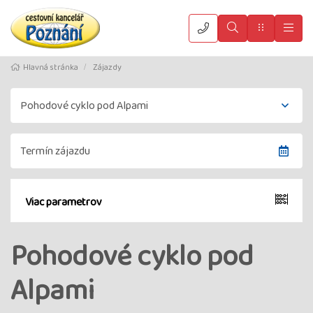
Vyhledat
Menu
Hla
Hlavná stránka
Zájazdy
Viac parametrov
Pohodové cyklo pod
Alpami