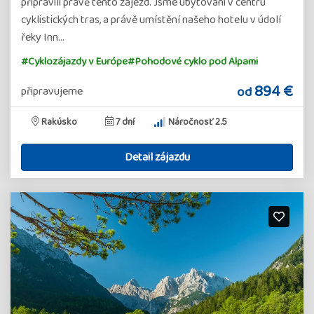
připravili právě tento zájezd. Jsme ubytováni v centru
cyklistických tras, a právě umístění našeho hotelu v údolí
řeky Inn…
#Cyklozájazdy v Európe
#Pohodové cyklo pod Alpami
894 €
od
připravujeme
Rakúsko
7 dní
Náročnosť 2.5
Detail zájazdu