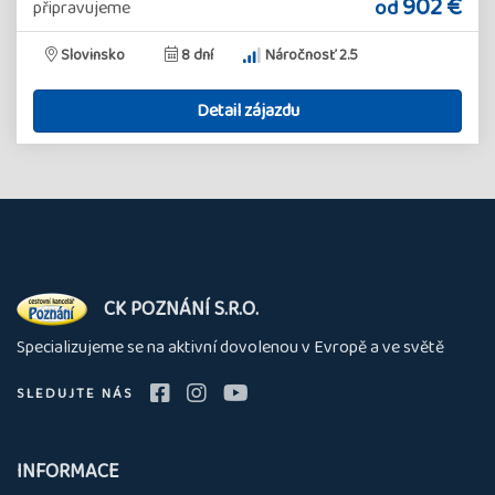
902 €
od
připravujeme
Slovinsko
8 dní
Náročnosť 2.5
Detail zájazdu
O
CK POZNÁNÍ S.R.O.
nás
Specializujeme se na aktivní dovolenou v Evropě a ve světě
SLEDUJTE NÁS
INFORMACE