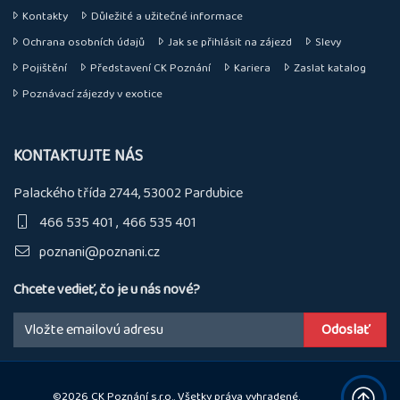
Kontakty
Důležité a užitečné informace
Ochrana osobních údajů
Jak se přihlásit na zájezd
Slevy
Pojištění
Představení CK Poznání
Kariera
Zaslat katalog
Poznávací zájezdy v exotice
KONTAKTUJTE NÁS
Palackého třída 2744, 53002 Pardubice
466 535 401
466 535 401
poznani@poznani.cz
Chcete vedieť, čo je u nás nové?
Email:
©2026 CK Poznání s.r.o.. Všetky práva vyhradené.