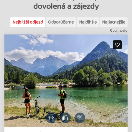
dovolená a zájezdy
Nejbližší odjezd
Odporúčame
Najdlhšia
Najlacnejšie
3 zájazdy