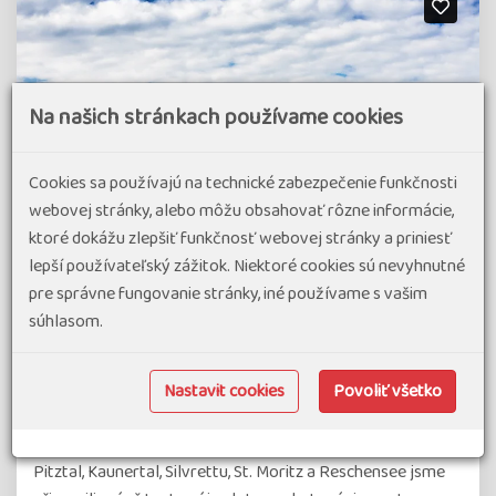
Na našich stránkach používame cookies
Cookies sa používajú na technické zabezpečenie funkčnosti
webovej stránky, alebo môžu obsahovať rôzne informácie,
ktoré dokážu zlepšiť funkčnosť webovej stránky a priniesť
lepší používateľský zážitok. Niektoré cookies sú nevyhnutné
pre správne fungovanie stránky, iné používame s vašim
súhlasom.
Pohodový týden na kole - Itálie - Rakousko -
Švýcarsko - Ledovcová údolí tří států na kole
Nastavit cookies
Povoliť všetko
97% spokojenost
(16 hodnocení)
Pro cyklisty, kteří si chtějí užít jedinečná ledovcová údolí
Pitztal, Kaunertal, Silvrettu, St. Moritz a Reschensee jsme