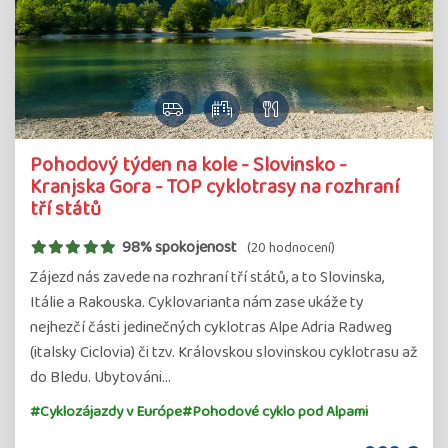
Pohodový týden na kole - Slovinsko -
Kranjska Gora - TOP cyklotrasy na rozhraní
tří států
98% spokojenost
(20 hodnocení)
Zájezd nás zavede na rozhraní tří států, a to Slovinska,
Itálie a Rakouska. Cyklovarianta nám zase ukáže ty
nejhezčí části jedinečných cyklotras Alpe Adria Radweg
(italsky Ciclovia) či tzv. Královskou slovinskou cyklotrasu až
do Bledu. Ubytováni…
#Cyklozájazdy v Európe
#Pohodové cyklo pod Alpami