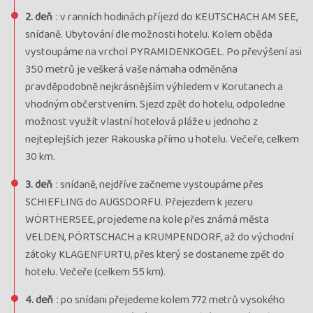
2. deň
: v ranních hodinách příjezd do KEUTSCHACH AM SEE,
snídaně. Ubytování dle možnosti hotelu. Kolem oběda
vystoupáme na vrchol PYRAMIDENKOGEL. Po převýšení asi
350 metrů je veškerá vaše námaha odměněna
pravděpodobně nejkrásnějším výhledem v Korutanech a
vhodným občerstvením. Sjezd zpět do hotelu, odpoledne
možnost využít vlastní hotelová pláže u jednoho z
nejteplejších jezer Rakouska přímo u hotelu. Večeře, celkem
30 km.
3. deň
: snídaně, nejdříve začneme vystoupáme přes
SCHIEFLING do AUGSDORFU. Přejezdem k jezeru
WÖRTHERSEE, projedeme na kole přes známá města
VELDEN, PÖRTSCHACH a KRUMPENDORF, až do východní
zátoky KLAGENFURTU, přes který se dostaneme zpět do
hotelu. Večeře (celkem 55 km).
4. deň
: po snídani přejedeme kolem 772 metrů vysokého