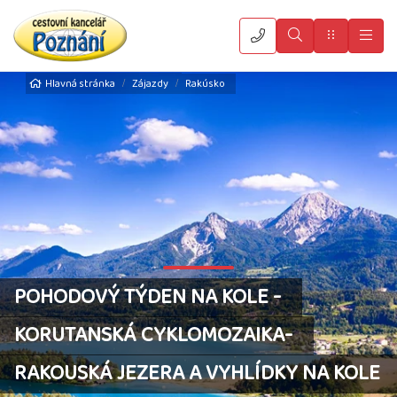
Vyhledat
Menu
Hla
Hlavná stránka
Zájazdy
Rakúsko
POHODOVÝ TÝDEN NA KOLE -
KORUTANSKÁ CYKLOMOZAIKA-
RAKOUSKÁ JEZERA A VYHLÍDKY NA KOLE