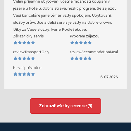
Velmi příjemné ubytování včetně možnosti koupání v
jezeře u hotelu, dobrá strava, hezký program. Se zájezdy
Vaší kanceláře jsme téměř vždy spokojeni. Ubytování,
služby průvodce a další servis je vždy na dobré úrovni.
Díky za Vaše služby. Ivana Podlešáková.
Zákaznícky servis
Program zájazdu
reviewTransportOnly
reviewAccommodationMeal
Hlavní průvodce
6. 07 2026
Zobraziť všetky recenzie (3)