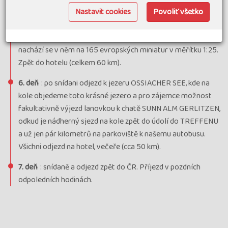
kde je možné fakultativně navštívit svět miniatur
Nastavit cookies
Povoliť všetko
MINIMUNDUS. Možnost fakultativně návštěva tohoto
miniaturního světa, který se rozkládá na ploše 26 000 m2 a
nachází se v něm na 165 evropských miniatur v měřítku 1:25.
Zpět do hotelu (celkem 60 km).
6. deň
: po snídani odjezd k jezeru OSSIACHER SEE, kde na
kole objedeme toto krásné jezero a pro zájemce možnost
fakultativně výjezd lanovkou k chatě SUNN ALM GERLITZEN,
odkud je nádherný sjezd na kole zpět do údolí do TREFFENU
a už jen pár kilometrů na parkoviště k našemu autobusu.
Všichni odjezd na hotel, večeře (cca 50 km).
7. deň
: snídaně a odjezd zpět do ČR. Příjezd v pozdních
odpoledních hodinách.