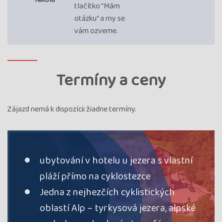
tlačítko "Mám
otázku" a my se
vám ozveme.
Termíny a ceny
Zájazd nemá k dispozícii žiadne termíny.
ubytování v hotelu u jezera s vlastní
pláží přímo na cyklostezce
Jedna z nejhezčích cyklistických
oblastí Alp – tyrkysová jezera, alpské