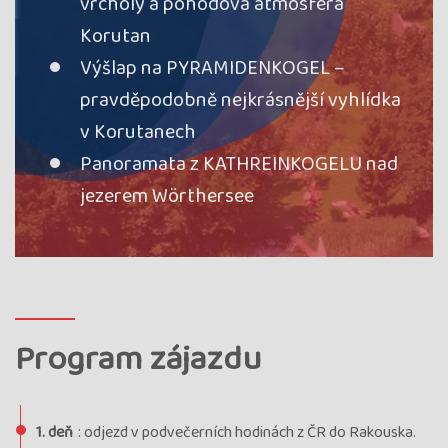
vrcholy a pohodová atmosféra
Korutan
Výšlap na PYRAMIDENKOGEL –
pravděpodobně nejkrásnější vyhlídka
v Korutanech
Panoramata z KATHREINKOGELU nad
jezerem Wörthersee
Program zájazdu
1. deň
: odjezd v podvečerních hodinách z ČR do Rakouska.