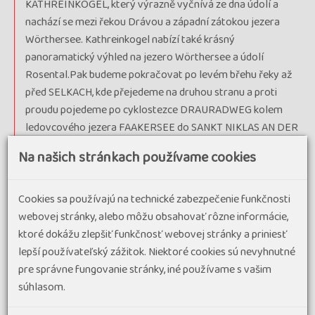
KATHREINKOGEL, který výrazně vyčnívá ze dna údolí a
nachází se mezi řekou Drávou a západní zátokou jezera
Wörthersee. Kathreinkogel nabízí také krásný
panoramatický výhled na jezero Wörthersee a údolí
Rosental.Pak budeme pokračovat po levém břehu řeky až
před SELKACH, kde přejedeme na druhou stranu a proti
proudu pojedeme po cyklostezce DRAURADWEG kolem
ledovcového jezera FAAKERSEE do SANKT NIKLAS AN DER
DRAU – možnost návštěvy historického centra VILLACHU.
Na našich stránkach používame cookies
Přes VELDEN dojedeme k jezeru WÖRTHERSEE, kde se
napojíme na SÜDUFER RADWEG a pojedeme přes REIFEL
až do našeho hotelu. Večeře (celkem 60 km).
Cookies sa používajú na technické zabezpečenie funkčnosti
webovej stránky, alebo môžu obsahovať rôzne informácie,
5. deň
: snídaně, odjezd naším busem do VÖLKERMARKTU,
ktoré dokážu zlepšiť funkčnosť webovej stránky a priniesť
kde se opět napojíme na již známou cyklostezku
lepší používateľský zážitok. Niektoré cookies sú nevyhnutné
DRAURADWEG, po které pojedeme podél řeky až do
pre správne fungovanie stránky, iné používame s vašim
FERLACHU. Pro zájemce návštěva soutěsky
súhlasom.
TSCHEPPASCHLUCHT (vstup fakultativně - 5 km odbočka od
naší trasy) kde odbočíme do známého města KLAGENFURT,