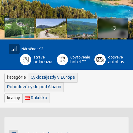
8
fotografií
+3
Náročnosť 2
strava
ubytovanie
doprava
polpenzia
hotel ***
autobus
kategória
Cyklozájazdy v Európe
Pohodové cyklo pod Alpami
krajiny
Rakúsko