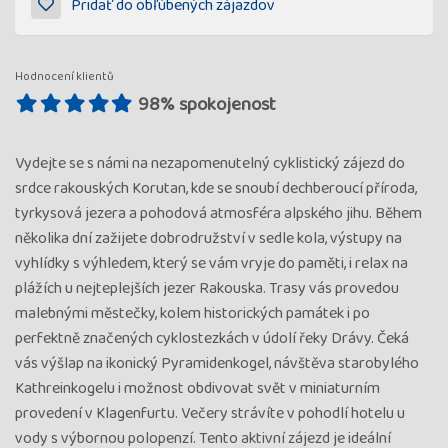
Pridať do obľúbených zájazdov
Hodnocení klientů
98% spokojenost
Vydejte se s námi na nezapomenutelný cyklistický zájezd do
srdce rakouských Korutan, kde se snoubí dechberoucí příroda,
tyrkysová jezera a pohodová atmosféra alpského jihu. Během
několika dní zažijete dobrodružství v sedle kola, výstupy na
vyhlídky s výhledem, který se vám vryje do paměti, i relax na
plážích u nejteplejších jezer Rakouska. Trasy vás provedou
malebnými městečky, kolem historických památek i po
perfektně značených cyklostezkách v údolí řeky Drávy. Čeká
vás výšlap na ikonický Pyramidenkogel, návštěva starobylého
Kathreinkogelu i možnost obdivovat svět v miniaturním
provedení v Klagenfurtu. Večery strávíte v pohodlí hotelu u
vody s výbornou polopenzí. Tento aktivní zájezd je ideální