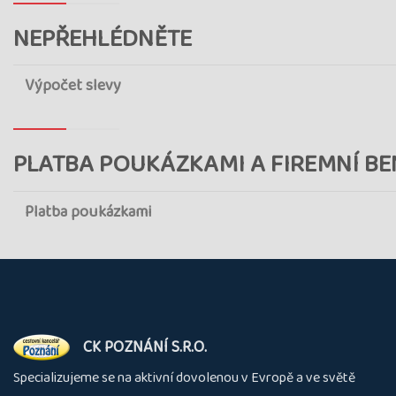
NEPŘEHLÉDNĚTE
Výpočet slevy
PLATBA POUKÁZKAMI A FIREMNÍ BE
Platba poukázkami
O
CK POZNÁNÍ S.R.O.
nás
Specializujeme se na aktivní dovolenou v Evropě a ve světě