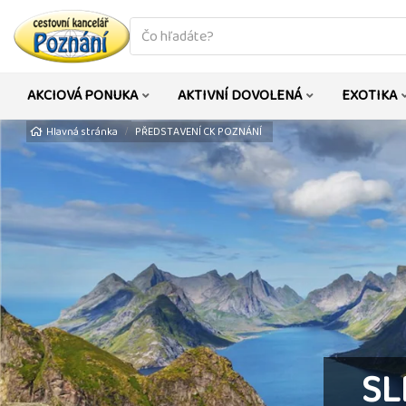
co
hledáte
AKCIOVÁ PONUKA
AKTIVNÍ DOVOLENÁ
EXOTIKA
Hlavná stránka
PŘEDSTAVENÍ CK POZNÁNÍ
SL