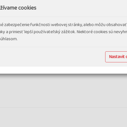
užívame cookies
cké zabezpečenie funkčnosti webovej stránky, alebo môžu obsahovať
ky a priniesť lepší používateľský zážitok. Niektoré cookies sú nevy
 súhlasom.
Nastavit 