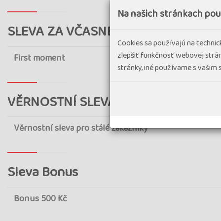
Na našich stránkach po
SLEVA ZA VČASNÉ PŘIHLÁŠENÍ
Cookies sa používajú na techni
zlepšiť funkčnosť webovej strán
First moment
stránky, iné používame s vašim
VĚRNOSTNÍ SLEVA
Věrnostní sleva pro stálé zákazniky
Sleva Bonus
Bonus 500 Kč