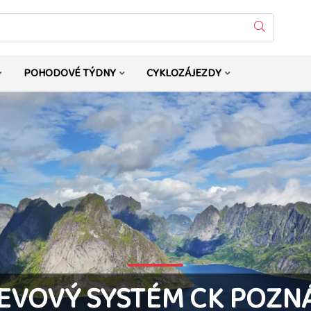
Vyhledat
POHODOVÉ TÝDNY
CYKLOZÁJEZDY
EVOVÝ SYSTÉM CK POZN