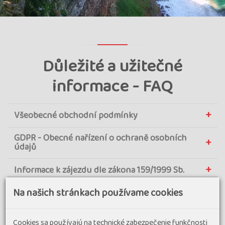
Důležité a užitečné
informace - FAQ
Všeobecné obchodní podmínky
GDPR - Obecné nařízení o ochraně osobních
údajů
Informace k zájezdu dle zákona 159/1999 Sb.
Na našich stránkach používame cookies
Pojištění léčebných výloh (cestovní pojištění,
dále jen CP) a pojištění storna
Cookies sa používajú na technické zabezpečenie funkčnosti