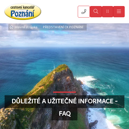
Vyhledat
Menu
Hla
Hlavná stránka
PŘEDSTAVENÍ CK POZNÁNÍ
DŮLEŽITÉ A UŽITEČNÉ INFORMACE -
FAQ