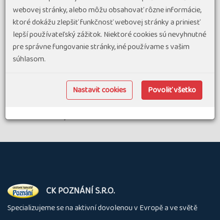
Autokarová doprava a zasedací pořádek
webovej stránky, alebo môžu obsahovať rôzne informácie,
ktoré dokážu zlepšiť funkčnosť webovej stránky a priniesť
Letecká doprava
lepší používateľský zážitok. Niektoré cookies sú nevyhnutné
Ceny zájezdů
pre správne fungovanie stránky, iné používame s vašim
súhlasom.
Ubytování a stravování
Nastavit cookies
Povoliť všetko
Cestujete rádi a sami?
Náročnost zájezdů
O
CK POZNÁNÍ S.R.O.
nás
Specializujeme se na aktivní dovolenou v Evropě a ve světě