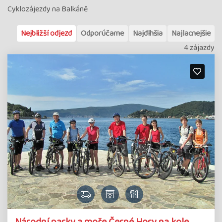
Cyklozájezdy na Balkáně
Nejbližší odjezd
Odporúčame
Najdlhšia
Najlacnejšie
4 zájazdy