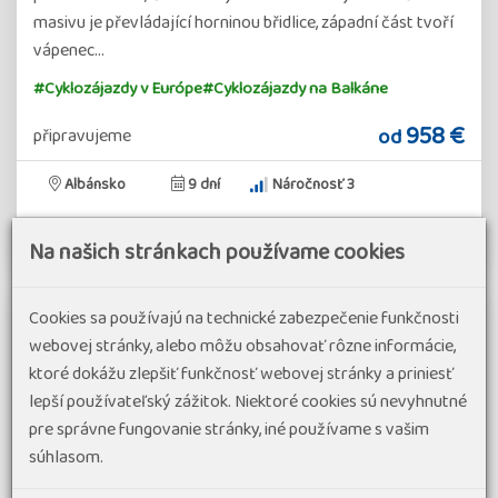
masivu je převládající horninou břidlice, západní část tvoří
vápenec…
#Cyklozájazdy v Európe
#Cyklozájazdy na Balkáne
958 €
od
připravujeme
Albánsko
9 dní
Náročnosť 3
Detail zájazdu
Na našich stránkach používame cookies
Cookies sa používajú na technické zabezpečenie funkčnosti
webovej stránky, alebo môžu obsahovať rôzne informácie,
ktoré dokážu zlepšiť funkčnosť webovej stránky a priniesť
lepší používateľský zážitok. Niektoré cookies sú nevyhnutné
pre správne fungovanie stránky, iné používame s vašim
súhlasom.