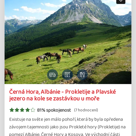
Černá Hora, Albánie - Prokletije a Plavské
jezero na kole se zastávkou u moře
81% spokojenost
(7 hodnocení)
Existuje na světe jen málo pohoří, která by byla opředena
závojem tajemnosti jako jsou Prokleté hory (Prokletije) na
pomezí Albánie, Černé Hory a Kosova. Ve východní části