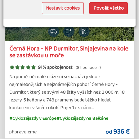
Nastavit cookies
Povoliť všetko
Černá Hora - NP Durmitor, Sinjajevina na kole
se zastávkou u moře
91% spokojenost
(8 hodnocení)
Na poměrně malém území se nachází jedno z
nejmalebnějších a nejznámějších pohoří Černé Hory -
Durmitor, který se svými 48 štíty vyšších než 2 000 m, 18
jezery, 5 kaňony a 748 prameny bude těžko hledat
konkurenci v širém okolí. Pojeďte s námi…
#Cyklozájazdy v Európe
#Cyklozájazdy na Balkáne
936 €
od
připravujeme