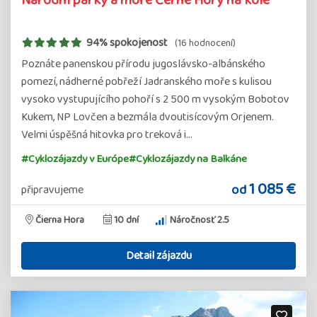
Národní parky a moře Černé Hory na kole
94% spokojenost
(16 hodnocení)
Poznáte panenskou přírodu jugoslávsko-albánského
pomezí, nádherné pobřeží Jadranského moře s kulisou
vysoko vystupujícího pohoří s 2 500 m vysokým Bobotov
Kukem, NP Lovčen a bezmála dvoutisícovým Orjenem.
Velmi úspěšná hitovka pro treková i…
#Cyklozájazdy v Európe
#Cyklozájazdy na Balkáne
1 085 €
od
připravujeme
Čierna Hora
10 dní
Náročnosť 2.5
Detail zájazdu