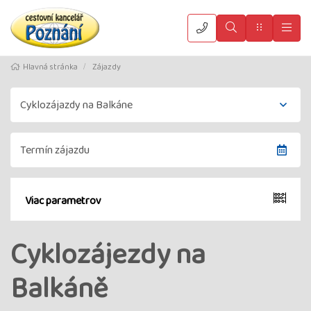
Vyhledat
Menu
Hla
Hlavná stránka
Zájazdy
Viac parametrov
Cyklozájezdy na
Balkáně