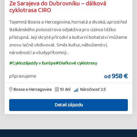
Ze Sarajeva do Dubrovníku – dálková
cyklotrasa CIRO
Tajemná Bosna a Hercegovina, hornatá a divoká, uprostřed
Balkánského poloostrova odjakživa pro cizince těžko
přístupná. Její skryté přírodní a kulturní bohatství můžeme
znovu lačně obdivovat. Směs kultur, náboženství,
národností a všudypřítomný…
#Cyklozájazdy v Európe
#Diaľkové cyklotrasy
958 €
od
připravujeme
Bosna a Hercegovina
10 dní
Náročnosť 2.5
Detail zájazdu