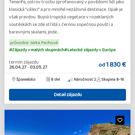
Tenerife, ostrov trochu zprofanovaný v povědomí lidí jako
klasická "válecí" a pro mnohé nezáživná destinace. Opak je
však pravdou. Bujná tropická vegetace v rozeklaných
soutěskách se zde střídá s černou sopečnou pouští a
barevnými skalami, jinde…
průvodce: Jarka Pechová
#Zájazdy v malých skupinách
#Letecké zájazdy v Európe
termín zájazdu
1 830 €
od
26.04.27
-
03.05.27
Španielsko
8 dní
Náročnosť 2
Skupina 8-16
Detail zájazdu