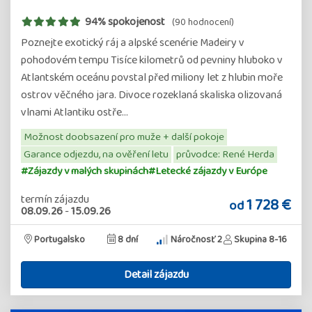
94% spokojenost
(90 hodnocení)
Poznejte exotický ráj a alpské scenérie Madeiry v
pohodovém tempu Tisíce kilometrů od pevniny hluboko v
Atlantském oceánu povstal před miliony let z hlubin moře
ostrov věčného jara. Divoce rozeklaná skaliska olizovaná
vlnami Atlantiku ostře…
Možnost doobsazení pro muže + další pokoje
Garance odjezdu, na ověření letu
průvodce: René Herda
#Zájazdy v malých skupinách
#Letecké zájazdy v Európe
termín zájazdu
1 728 €
od
08.09.26
-
15.09.26
Portugalsko
8 dní
Náročnosť 2
Skupina 8-16
Detail zájazdu