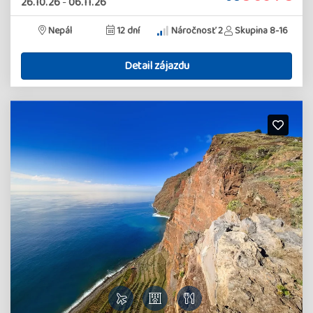
26.10.26
-
06.11.26
Nepál
12 dní
Náročnosť 2
Skupina 8-16
Detail zájazdu