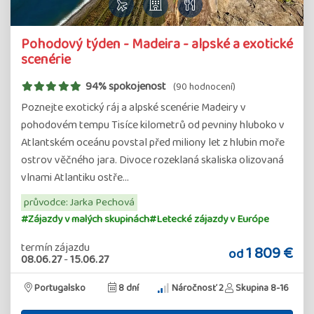
Pohodový týden - Madeira - alpské a exotické
scenérie
94% spokojenost
(90 hodnocení)
Poznejte exotický ráj a alpské scenérie Madeiry v
pohodovém tempu Tisíce kilometrů od pevniny hluboko v
Atlantském oceánu povstal před miliony let z hlubin moře
ostrov věčného jara. Divoce rozeklaná skaliska olizovaná
vlnami Atlantiku ostře…
průvodce: Jarka Pechová
#Zájazdy v malých skupinách
#Letecké zájazdy v Európe
termín zájazdu
1 809 €
od
08.06.27
-
15.06.27
Portugalsko
8 dní
Náročnosť 2
Skupina 8-16