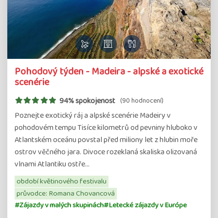
Pohodový týden - Madeira - alpské a exotické
scenérie
94% spokojenost
(90 hodnocení)
Poznejte exotický ráj a alpské scenérie Madeiry v
pohodovém tempu Tisíce kilometrů od pevniny hluboko v
Atlantském oceánu povstal před miliony let z hlubin moře
ostrov věčného jara. Divoce rozeklaná skaliska olizovaná
vlnami Atlantiku ostře…
období květinového festivalu
průvodce: Romana Chovancová
#Zájazdy v malých skupinách
#Letecké zájazdy v Európe