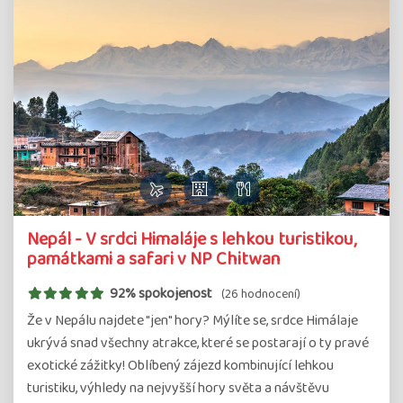
Nepál - V srdci Himaláje s lehkou turistikou,
památkami a safari v NP Chitwan
92% spokojenost
(26 hodnocení)
Že v Nepálu najdete "jen" hory? Mýlíte se, srdce Himálaje
ukrývá snad všechny atrakce, které se postarají o ty pravé
exotické zážitky! Oblíbený zájezd kombinující lehkou
turistiku, výhledy na nejvyšší hory světa a návštěvu