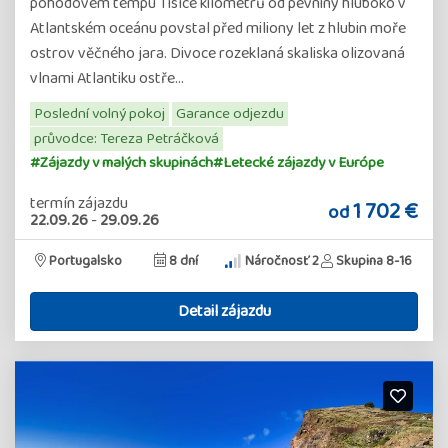
pohodovém tempu Tisíce kilometrů od pevniny hluboko v
Atlantském oceánu povstal před miliony let z hlubin moře
ostrov věčného jara. Divoce rozeklaná skaliska olizovaná
vlnami Atlantiku ostře…
Poslední volný pokoj
Garance odjezdu
průvodce: Tereza Petráčková
#Zájazdy v malých skupinách
#Letecké zájazdy v Európe
termín zájazdu
1 702 €
od
22.09.26
-
29.09.26
Portugalsko
8 dní
Náročnosť 2
Skupina 8-16
Detail zájazdu