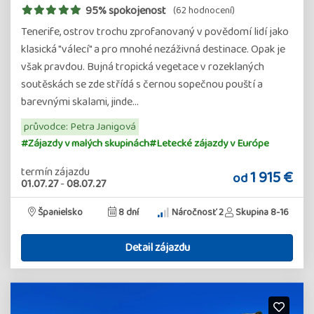
95% spokojenost
(62 hodnocení)
Tenerife, ostrov trochu zprofanovaný v povědomí lidí jako
klasická "válecí" a pro mnohé nezáživná destinace. Opak je
však pravdou. Bujná tropická vegetace v rozeklaných
soutěskách se zde střídá s černou sopečnou pouští a
barevnými skalami, jinde…
průvodce: Petra Janigová
#Zájazdy v malých skupinách
#Letecké zájazdy v Európe
termín zájazdu
1 915 €
od
01.07.27
-
08.07.27
Španielsko
8 dní
Náročnosť 2
Skupina 8-16
Detail zájazdu