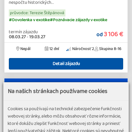
nespočtu historických…
průvodce: Terezie Štěpánová
#Dovolenka v exotike
#Poznávacie zájazdy v exotike
termín zájazdu
3 106 €
od
08.03.27
-
19.03.27
Nepál
12 dní
Náročnosť 2
Skupina 8-16
Detail zájazdu
Na našich stránkach používame cookies
Cookies sa používajú na technické zabezpečenie funkčnosti
webovej stránky, alebo môžu obsahovať rôzne informácie,
ktoré dokážu zlepšiť funkčnosť webovej stránky a priniesť
lepší používateľský zážitok. Niektoré cookies sú nevyhnutné