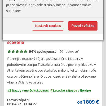
pre správne fungovanie stránky, iné používame s vašim
súhlasom.
Nastavit cookies
Povoliť všetko
Pohodový týden - Madeira - alpské a exotické
scenérie
94% spokojenost
(90 hodnocení)
Poznejte exotický ráj a alpské scenérie Madeiry v
pohodovém tempu Tisíce kilometrů od pevniny hluboko v
Atlantském oceánu povstal před miliony let z hlubin moře
ostrov věčného jara. Divoce rozeklaná skaliska olizovaná
vlnami Atlantiku ostře…
#Zájazdy v malých skupinách
#Letecké zájazdy v Európe
termín zájazdu
1 809 €
od
06.04.27
-
13.04.27