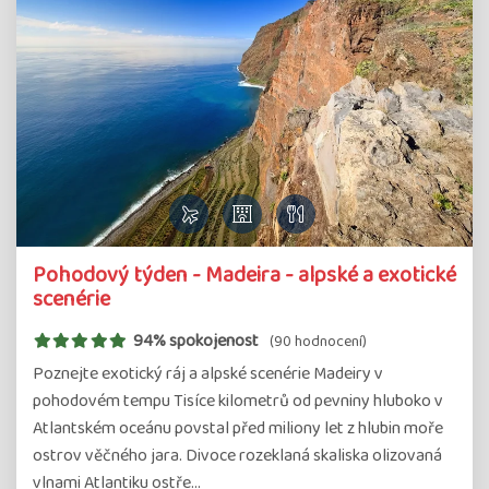
Pohodový týden - Madeira - alpské a exotické
scenérie
94% spokojenost
(90 hodnocení)
Poznejte exotický ráj a alpské scenérie Madeiry v
pohodovém tempu Tisíce kilometrů od pevniny hluboko v
Atlantském oceánu povstal před miliony let z hlubin moře
ostrov věčného jara. Divoce rozeklaná skaliska olizovaná
vlnami Atlantiku ostře…