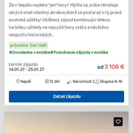
Že v Nepálu najdete "jen" hory? Mýlíte se, srdce Himálaje
ukrývá snad všechny atrakce, které se postarají o ty pravé
exotické zážitky! Oblíbený zájezd kombinující lehkou
turistiku, výhledy na nejvyšší hory světa a návštěvu
nespočtu historických…
průvodce: Dan Hakl
#Dovolenka v exotike
#Poznávacie zájazdy v exotike
termín zájazdu
3 106 €
od
14.01.27
-
25.01.27
Nepál
12 dní
Náročnosť 2
Skupina 8-16
Detail zájazdu