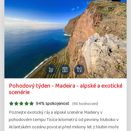
Pohodový týden - Madeira - alpské a exotické
scenérie
94% spokojenost
(90 hodnocení)
Poznejte exotický ráj a alpské scenérie Madeiry v
pohodovém tempu Tisíce kilometrů od pevniny hluboko v
Atlantském oceánu povstal před miliony let z hlubin moře