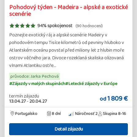
Pohodový týden - Madeira - alpské a exotické
scenérie
94% spokojenost
(90 hodnocení)
Poznejte exotický ráj a alpské scenérie Madeiry v
pohodovém tempu Tisíce kilometrů od pevniny hluboko v
Atlantském oceánu povstal před miliony let z hlubin moře
ostrov věčného jara. Divoce rozeklaná skaliska olizovaná
vlnami Atlantiku ostře…
průvodce: Jarka Pechová
#Zájazdy v malých skupinách
#Letecké zájazdy v Európe
termín zájazdu
1 809 €
od
13.04.27
-
20.04.27
Portugalsko
8 dní
Náročnosť 2
Skupina 8-16
Detail zájazdu