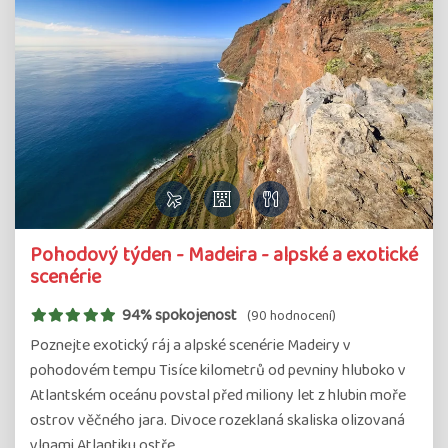
Pohodový týden - Madeira - alpské a exotické
scenérie
94% spokojenost
(90 hodnocení)
Poznejte exotický ráj a alpské scenérie Madeiry v
pohodovém tempu Tisíce kilometrů od pevniny hluboko v
Atlantském oceánu povstal před miliony let z hlubin moře
ostrov věčného jara. Divoce rozeklaná skaliska olizovaná
vlnami Atlantiku ostře…