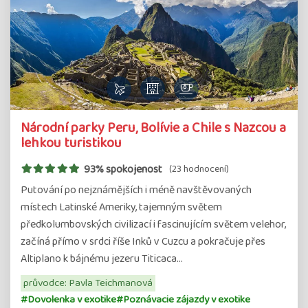
Národní parky Peru, Bolívie a Chile s Nazcou a
lehkou turistikou
93% spokojenost
(23 hodnocení)
Putování po nejznámějších i méně navštěvovaných
místech Latinské Ameriky, tajemným světem
předkolumbovských civilizací i fascinujícím světem velehor,
začíná přímo v srdci říše Inků v Cuzcu a pokračuje přes
Altiplano k bájnému jezeru Titicaca…
průvodce: Pavla Teichmanová
#Dovolenka v exotike
#Poznávacie zájazdy v exotike