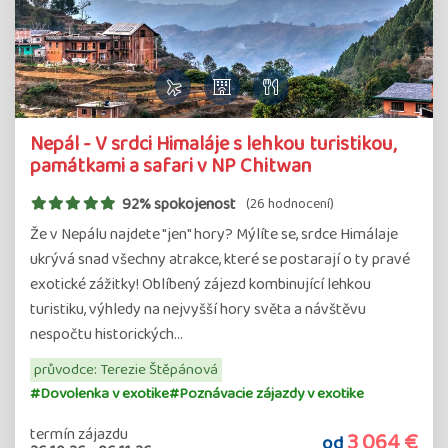
Nepál - V srdci Himaláje s lehkou turistikou,
památkami a safari v NP Chitwan
92% spokojenost
(26 hodnocení)
Že v Nepálu najdete "jen" hory? Mýlíte se, srdce Himálaje
ukrývá snad všechny atrakce, které se postarají o ty pravé
exotické zážitky! Oblíbený zájezd kombinující lehkou
turistiku, výhledy na nejvyšší hory světa a návštěvu
nespočtu historických…
průvodce: Terezie Štěpánová
#Dovolenka v exotike
#Poznávacie zájazdy v exotike
termín zájazdu
3 064 €
od