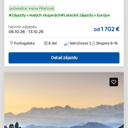
průvodce: Irena Pilařová
#Zájazdy v malých skupinách
#Letecké zájazdy v Európe
termín zájazdu
1 702 €
od
06.10.26
-
13.10.26
Portugalsko
8 dní
Náročnosť 2
Skupina 8-16
Detail zájazdu