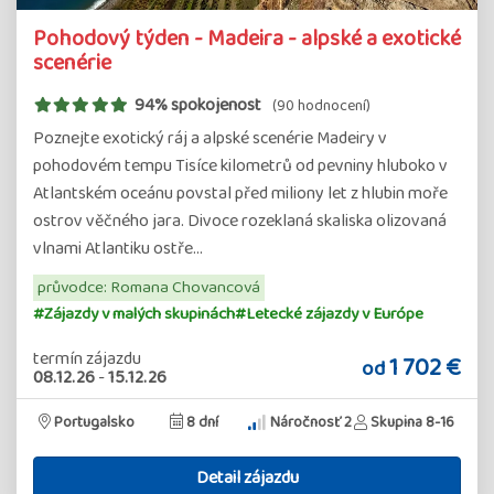
Pohodový týden - Madeira - alpské a exotické
scenérie
94% spokojenost
(90 hodnocení)
Poznejte exotický ráj a alpské scenérie Madeiry v
pohodovém tempu Tisíce kilometrů od pevniny hluboko v
Atlantském oceánu povstal před miliony let z hlubin moře
ostrov věčného jara. Divoce rozeklaná skaliska olizovaná
vlnami Atlantiku ostře…
průvodce: Romana Chovancová
#Zájazdy v malých skupinách
#Letecké zájazdy v Európe
termín zájazdu
1 702 €
od
08.12.26
-
15.12.26
Portugalsko
8 dní
Náročnosť 2
Skupina 8-16
Detail zájazdu