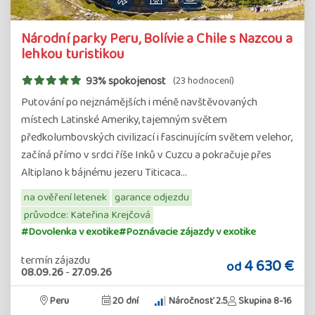
Národní parky Peru, Bolívie a Chile s Nazcou a
lehkou turistikou
93% spokojenost
(23 hodnocení)
Putování po nejznámějších i méně navštěvovaných
místech Latinské Ameriky, tajemným světem
předkolumbovských civilizací i fascinujícím světem velehor,
začíná přímo v srdci říše Inků v Cuzcu a pokračuje přes
Altiplano k bájnému jezeru Titicaca…
na ověření letenek
garance odjezdu
průvodce: Kateřina Krejčová
#Dovolenka v exotike
#Poznávacie zájazdy v exotike
termín zájazdu
4 630 €
od
08.09.26
-
27.09.26
Peru
20 dní
Náročnosť 2.5
Skupina 8-16