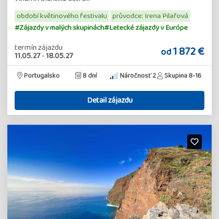
období květinového festivalu
průvodce: Irena Pilařová
#Zájazdy v malých skupinách
#Letecké zájazdy v Európe
termín zájazdu
1 872 €
od
11.05.27
-
18.05.27
Portugalsko
8 dní
Náročnosť 2
Skupina 8-16
Detail zájazdu