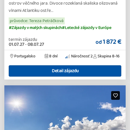
ostrov věčného jara. Divoce rozeklaná skaliska olizovaná
vlnami Atlantiku ostře…
průvodce: Tereza Petráčková
#Zájazdy v malých skupinách
#Letecké zájazdy v Európe
termín zájazdu
1 872 €
od
01.07.27
-
08.07.27
Portugalsko
8 dní
Náročnosť 2
Skupina 8-16
Detail zájazdu