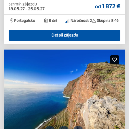
termín zájazdu
1 872 €
od
18.05.27
-
25.05.27
Portugalsko
8 dní
Náročnosť 2
Skupina 8-16
Detail zájazdu