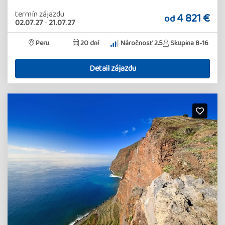
termín zájazdu
4 821 €
od
02.07.27
-
21.07.27
Peru
20 dní
Náročnosť 2.5
Skupina 8-16
Detail zájazdu