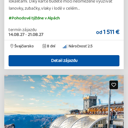
lokalitami. Díky kartě budete moci neomezeně využívat
lanovky, zubačky, vlaky i lodě v celém…
#Pohodové týždne v Alpách
termín zájazdu
1 511 €
od
14.08.27
-
21.08.27
Švajčiarsko
8 dní
Náročnosť 2.5
Detail zájazdu