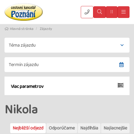
Vyhledat
Menu
Hla
Hlavná stránka
Zájazdy
Viac parametrov
Nikola
Nejbližší odjezd
Odporúčame
Najdlhšia
Najlacnejšie