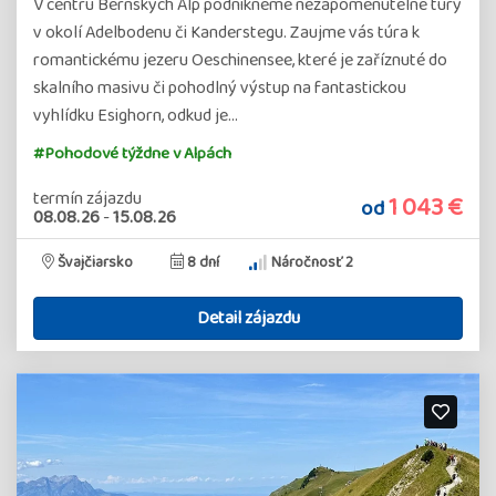
V centru Bernských Alp podnikneme nezapomenutelné túry
v okolí Adelbodenu či Kanderstegu. Zaujme vás túra k
romantickému jezeru Oeschinensee, které je zaříznuté do
skalního masivu či pohodlný výstup na fantastickou
vyhlídku Esighorn, odkud je…
#Pohodové týždne v Alpách
termín zájazdu
1 043 €
od
08.08.26
-
15.08.26
Švajčiarsko
8 dní
Náročnosť 2
Detail zájazdu