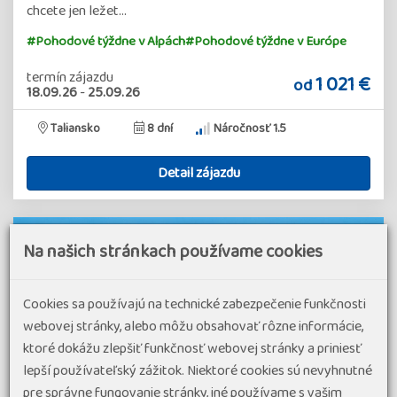
chcete jen ležet…
#Pohodové týždne v Alpách
#Pohodové týždne v Európe
termín zájazdu
1 021 €
od
18.09.26
-
25.09.26
Taliansko
8 dní
Náročnosť 1.5
Detail zájazdu
Na našich stránkach používame cookies
Cookies sa používajú na technické zabezpečenie funkčnosti
webovej stránky, alebo môžu obsahovať rôzne informácie,
ktoré dokážu zlepšiť funkčnosť webovej stránky a priniesť
lepší používateľský zážitok. Niektoré cookies sú nevyhnutné
pre správne fungovanie stránky, iné používame s vašim