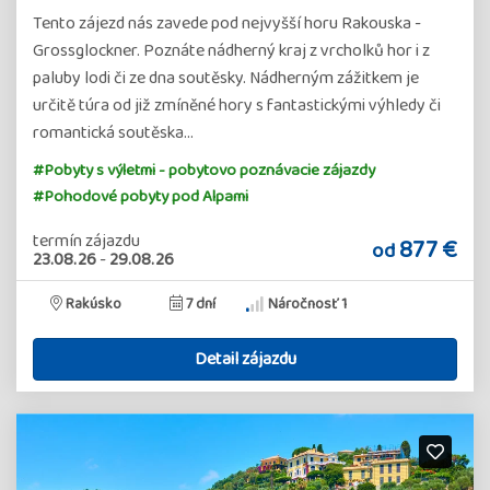
Tento zájezd nás zavede pod nejvyšší horu Rakouska -
Grossglockner. Poznáte nádherný kraj z vrcholků hor i z
paluby lodi či ze dna soutěsky. Nádherným zážitkem je
určitě túra od již zmíněné hory s fantastickými výhledy či
romantická soutěska…
#Pobyty s výletmi - pobytovo poznávacie zájazdy
#Pohodové pobyty pod Alpami
termín zájazdu
877 €
od
23.08.26
-
29.08.26
Rakúsko
7 dní
Náročnosť 1
Detail zájazdu