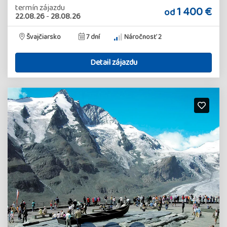
termín zájazdu
1 400 €
od
22.08.26
-
28.08.26
Švajčiarsko
7 dní
Náročnosť 2
Detail zájazdu