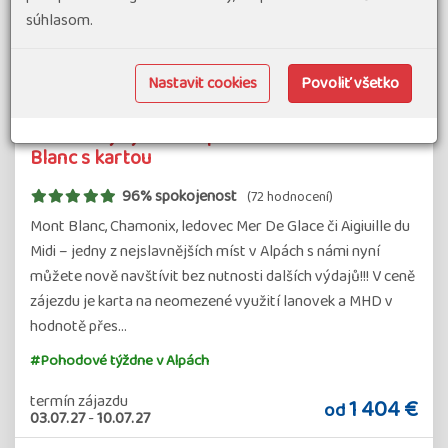
súhlasom.
Nastavit cookies
Povoliť všetko
Pohodový týden v Alpách - Chamonix – Mont
Blanc s kartou
96% spokojenost
(72 hodnocení)
Mont Blanc, Chamonix, ledovec Mer De Glace či Aigiuille du
Midi – jedny z nejslavnějších míst v Alpách s námi nyní
můžete nově navštívit bez nutnosti dalších výdajů!!! V ceně
zájezdu je karta na neomezené využití lanovek a MHD v
hodnotě přes…
#Pohodové týždne v Alpách
termín zájazdu
1 404 €
od
03.07.27
-
10.07.27