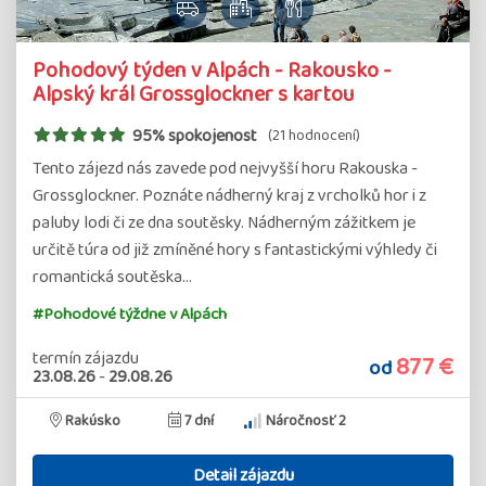
Pohodový týden v Alpách - Rakousko -
Alpský král Grossglockner s kartou
95% spokojenost
(21 hodnocení)
Tento zájezd nás zavede pod nejvyšší horu Rakouska -
Grossglockner. Poznáte nádherný kraj z vrcholků hor i z
paluby lodi či ze dna soutěsky. Nádherným zážitkem je
určitě túra od již zmíněné hory s fantastickými výhledy či
romantická soutěska…
#Pohodové týždne v Alpách
termín zájazdu
877 €
od
23.08.26
-
29.08.26
Rakúsko
7 dní
Náročnosť 2
Detail zájazdu