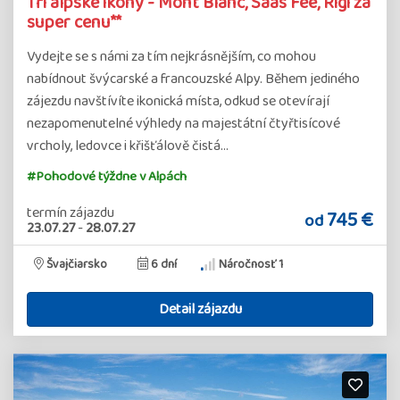
Tři alpské ikony - Mont Blanc, Saas Fee, Rigi za
super cenu**
Vydejte se s námi za tím nejkrásnějším, co mohou
nabídnout švýcarské a francouzské Alpy. Během jediného
zájezdu navštívíte ikonická místa, odkud se otevírají
nezapomenutelné výhledy na majestátní čtyřtisícové
vrcholy, ledovce i křišťálově čistá…
#Pohodové týždne v Alpách
termín zájazdu
745 €
od
23.07.27
-
28.07.27
Švajčiarsko
6 dní
Náročnosť 1
Detail zájazdu