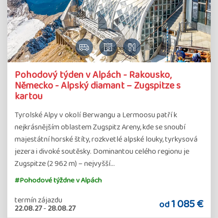
Pohodový týden v Alpách - Rakousko,
Německo - Alpský diamant – Zugspitze s
kartou
Tyrolské Alpy v okolí Berwangu a Lermoosu patří k
nejkrásnějším oblastem Zugspitz Areny, kde se snoubí
majestátní horské štíty, rozkvetlé alpské louky, tyrkysová
jezera i divoké soutěsky. Dominantou celého regionu je
Zugspitze (2 962 m) – nejvyšší…
#Pohodové týždne v Alpách
termín zájazdu
1 085 €
od
22.08.27
-
28.08.27