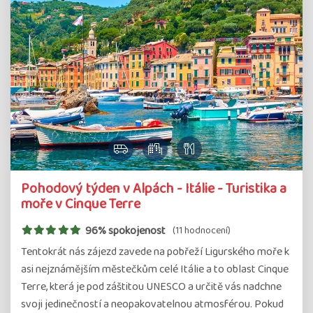
Pohodový týden v Alpách - Itálie - Turistika a
moře v Cinque Terre
96% spokojenost
(11 hodnocení)
Tentokrát nás zájezd zavede na pobřeží Ligurského moře k
asi nejznámějším městečkům celé Itálie a to oblast Cinque
Terre, která je pod záštitou UNESCO a určitě vás nadchne
svoji jedinečností a neopakovatelnou atmosférou. Pokud