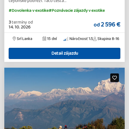
cejlonské pobřeží. Tato cesta…
#Dovolenka v exotike
#Poznávacie zájazdy v exotike
3
termíny
od
2 596 €
od
14. 10. 2026
Srí Lanka
15 dní
Náročnosť 1.5
Skupina 8-16
Detail zájazdu