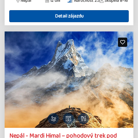
Nepál
12 dní
Náročnosť 2.5
Skupina 8-16
Detail zájazdu
Nepál - Mardi Himal – pohodový trek pod