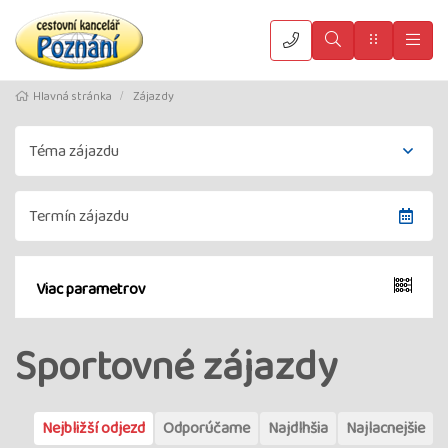
Vyhledat
Menu
Hla
Hlavná stránka
Zájazdy
Viac parametrov
Sportovné zájazdy
Nejbližší odjezd
Odporúčame
Najdlhšia
Najlacnejšie