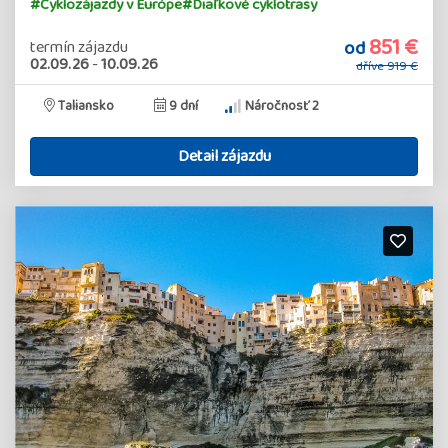
#Cyklozájazdy v Európe
#Diaľkové cyklotrasy
851 €
od
termín zájazdu
02.09.26
-
10.09.26
dříve
919 €
Taliansko
9 dní
Náročnosť 2
Detail zájazdu