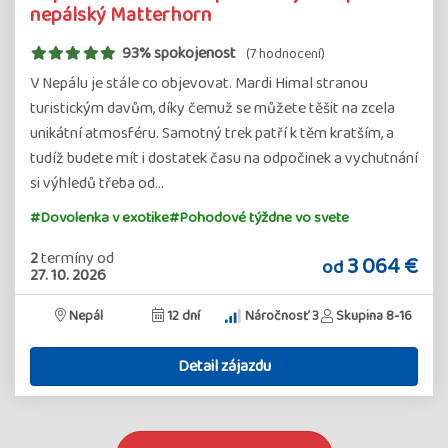
nepálský Matterhorn
93% spokojenost
(7 hodnocení)
V Nepálu je stále co objevovat. Mardi Himal stranou
turistickým davům, díky čemuž se můžete těšit na zcela
unikátní atmosféru. Samotný trek patří k těm kratším, a
tudíž budete mít i dostatek času na odpočinek a vychutnání
si výhledů třeba od…
#Dovolenka v exotike
#Pohodové týždne vo svete
2
termíny
od
3 064 €
od
27. 10. 2026
Nepál
12 dní
Náročnosť 3
Skupina 8-16
Detail zájazdu