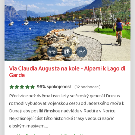
Via Claudia Augusta na kole - Alpami k Lago di
Garda
96% spokojenost
(32 hodnocení)
Před více než dvěma tisíci lety se římský generál Drusus
rozhodl vybudovat vojenskou cestu od Jaderského moře k
Dunaji, aby posílil římskou nadvládu v Raetii a v Noricu.
Nejkrásnější část této historické trasy vedoucí napříč
alpským masivem,…