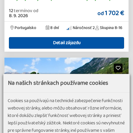
12
termínov
od
1 702 €
od
8. 9. 2026
Portugalsko
8 dní
Náročnosť 2
Skupina 8-16
Detail zájazdu
Na našich stránkach používame cookies
Cookies sa používajú na technické zabezpečenie funkčnosti
webovej stránky, alebo môžu obsahovať rôzne informácie,
ktoré dokážu zlepšiť funkčnosť webovej stránky a priniesť
lepší používateľský zážitok. Niektoré cookies sú nevyhnutné
pre správne fungovanie stránky, iné používame s vašim