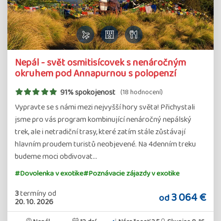
Nepál - svět osmitisícovek s nenáročným
okruhem pod Annapurnou s polopenzí
91% spokojenost
(18 hodnocení)
Vypravte se s námi mezi nejvyšší hory světa! Přichystali
jsme pro vás program kombinující nenáročný nepálský
trek, ale i netradiční trasy, které zatím stále zůstávají
hlavním proudem turistů neobjevené. Na 4denním treku
budeme moci obdivovat…
#Dovolenka v exotike
#Poznávacie zájazdy v exotike
3
termíny
od
3 064 €
od
20. 10. 2026