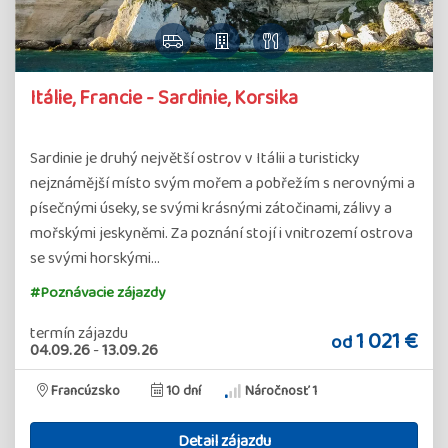
Itálie, Francie - Sardinie, Korsika
Sardinie je druhý největší ostrov v Itálii a turisticky
nejznámější místo svým mořem a pobřežím s nerovnými a
písečnými úseky, se svými krásnými zátočinami, zálivy a
mořskými jeskyněmi. Za poznání stojí i vnitrozemí ostrova
se svými horskými…
#Poznávacie zájazdy
termín zájazdu
1 021 €
od
04.09.26
-
13.09.26
Francúzsko
10 dní
Náročnosť 1
Detail zájazdu