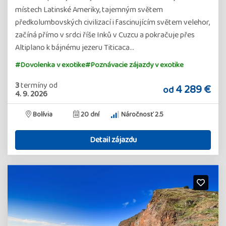
místech Latinské Ameriky, tajemným světem
předkolumbovských civilizací i fascinujícím světem velehor,
začíná přímo v srdci říše Inků v Cuzcu a pokračuje přes
Altiplano k bájnému jezeru Titicaca…
#Dovolenka v exotike
#Poznávacie zájazdy v exotike
3
termíny
od
4 289 €
od
4. 9. 2026
Bolívia
20 dní
Náročnosť 2.5
Detail zájazdu