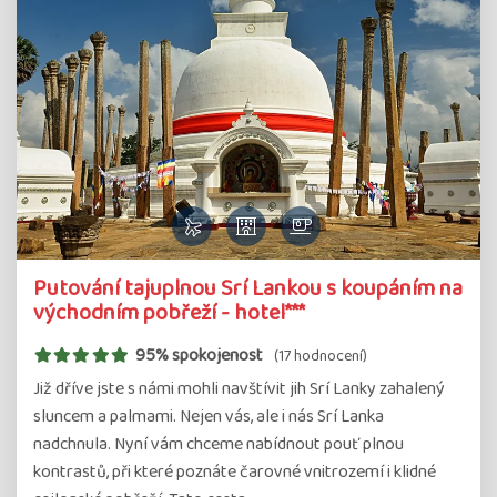
Putování tajuplnou Srí Lankou s koupáním na
východním pobřeží - hotel***
95% spokojenost
(17 hodnocení)
Již dříve jste s námi mohli navštívit jih Srí Lanky zahalený
sluncem a palmami. Nejen vás, ale i nás Srí Lanka
nadchnula. Nyní vám chceme nabídnout pouť plnou
kontrastů, při které poznáte čarovné vnitrozemí i klidné