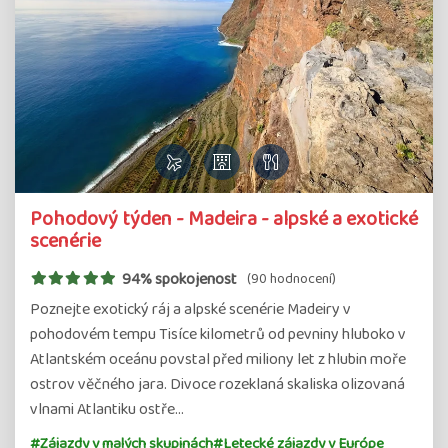
Pohodový týden - Madeira - alpské a exotické
scenérie
94% spokojenost
(90 hodnocení)
Poznejte exotický ráj a alpské scenérie Madeiry v
pohodovém tempu Tisíce kilometrů od pevniny hluboko v
Atlantském oceánu povstal před miliony let z hlubin moře
ostrov věčného jara. Divoce rozeklaná skaliska olizovaná
vlnami Atlantiku ostře…
#Zájazdy v malých skupinách
#Letecké zájazdy v Európe