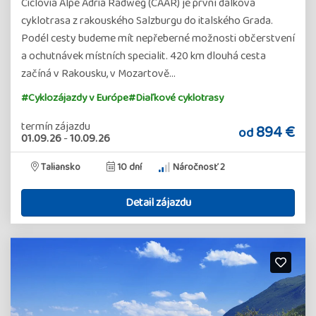
Ciclovia Alpe Adria Radweg (CAAR) je první dálková
cyklotrasa z rakouského Salzburgu do italského Grada.
Podél cesty budeme mít nepřeberné možnosti občerstvení
a ochutnávek místních specialit. 420 km dlouhá cesta
začíná v Rakousku, v Mozartově…
#Cyklozájazdy v Európe
#Diaľkové cyklotrasy
termín zájazdu
894 €
od
01.09.26
-
10.09.26
Taliansko
10 dní
Náročnosť 2
Detail zájazdu