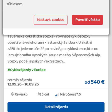
súhlasom.
Nastavit cookies
Povoliť všetko
Rakousko - Po rovině napříč Alpami*
Tauernská cyklistická stezka • rovinaté cyklostezky
obestřené velehorami • historický Salcburk Unikátní
zážitek: jedeme téměř po rovině, po cyklostezce, kterou
lemuje hradba Vysokých Taur a masívy Vápencových Alp.
Stezky podél alpských řek Salzach,…
#Cyklozájazdy v Európe
termín zájazdu
540 €
od
12.09.26
-
16.09.26
Rakúsko
5 dní
Náročnosť 1.5
Detail zájazdu