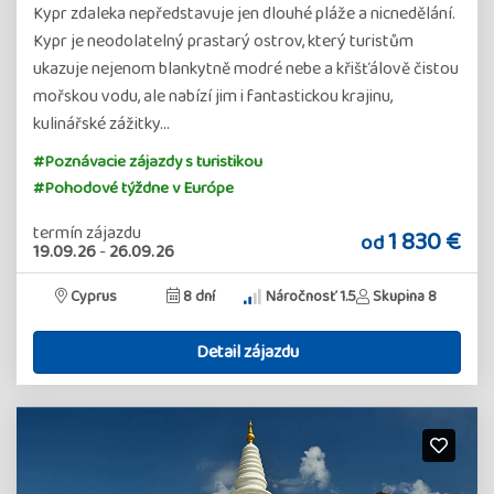
Kypr zdaleka nepředstavuje jen dlouhé pláže a nicnedělání.
Kypr je neodolatelný prastarý ostrov, který turistům
ukazuje nejenom blankytně modré nebe a křišťálově čistou
mořskou vodu, ale nabízí jim i fantastickou krajinu,
kulinářské zážitky…
#Poznávacie zájazdy s turistikou
#Pohodové týždne v Európe
termín zájazdu
1 830 €
od
19.09.26
-
26.09.26
Cyprus
8 dní
Náročnosť 1.5
Skupina 8
Detail zájazdu