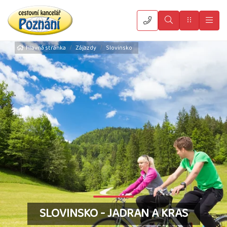
Vyhledat
Menu
Hla
Hlavná stránka
Zájazdy
Slovinsko
SLOVINSKO - JADRAN A KRAS