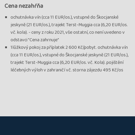
Cena nezahŕňa
ochutnávka vín (cca 11 EUR/os.), vstupné do Škocjanské
jeskyně (21 EUR/os.), trajekt Terst-Muggia cca (6,20 EUR/os.
vč. kola). - ceny z roku 2021, vše ostatní, co není uvedeno v
odstavci "Cena zahrnuje"
1lůžkový pokoj za příplatek 2 600 Kč/pobyt. ochutnávka vín
(cca 11 EUR/os.), vstupné do Škocjanské jeskyně (21 EUR/os.),
trajekt Terst-Muggia cca (6,20 EUR/os. vč. Kola). pojištění
léčebných výloh v zahraničí vč. storna zájezdu 495 Kč/os