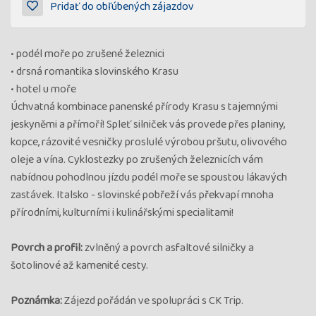
Pridať do obľúbených zájazdov
• podél moře po zrušené železnici
• drsná romantika slovinského Krasu
• hotel u moře
Úchvatná kombinace panenské přírody Krasu s tajemnými
jeskyněmi a přímoří! Spleť silniček vás provede přes planiny,
kopce, rázovité vesničky proslulé výrobou pršutu, olivového
oleje a vína. Cyklostezky po zrušených železnicích vám
nabídnou pohodlnou jízdu podél moře se spoustou lákavých
zastávek. Italsko - slovinské pobřeží vás překvapí mnoha
přírodními, kulturními i kulinářskými specialitami!
Povrch a profil:
zvlněný a povrch asfaltové silničky a
šotolinové až kamenité cesty.
Poznámka:
Zájezd pořádán ve spolupráci s CK Trip.