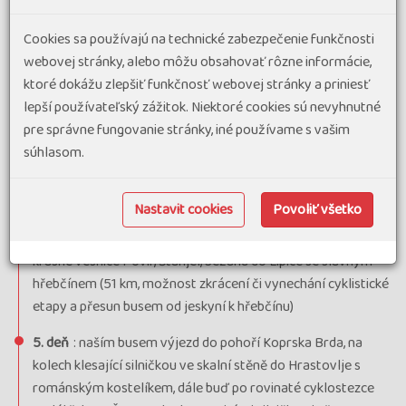
3. deň
: slovinským pobřežím po bývalé železnici Parenzana
Cookies sa používajú na technické zabezpečenie funkčnosti
přes Izolu, PIRAN a Portorož (35 km). Koupání, posezení v
webovej stránky, alebo môžu obsahovať rôzne informácie,
hospůdce u moře, možnost zajížďky do Sečovlje (rozsáhlá
ktoré dokážu zlepšiť funkčnosť webovej stránky a priniesť
solná pole s 800letou tradicí + 2x12 km) nebo návrat na
lepší používateľský zážitok. Niektoré cookies sú nevyhnutné
kolech do hotelu (+ 24 km).
pre správne fungovanie stránky, iné používame s vašim
4. deň
: naším busem k jeskyni ŠKOCJANSKA JAMA (krasový
súhlasom.
komplex s největším podzemním kaňonem na světě, 11
propojených jeskyní), na kole panenskou přírodou
Nastavit cookies
Povoliť všetko
slovinského Krasu kolem vinohradů, producentů
vyhlášeného pršutu a oleje (možnost ochutnávky) přes
krásné vesnice Povir, Štanjel, Sežanu do Lipice se slavným
hřebčínem (51 km, možnost zkrácení či vynechání cyklistické
etapy a přesun busem od jeskyní k hřebčínu)
5. deň
: naším busem výjezd do pohoří Koprska Brda, na
kolech klesající silničkou ve skalní stěně do Hrastovlje s
románským kostelíkem, dále buď po rovinaté cyklostezce