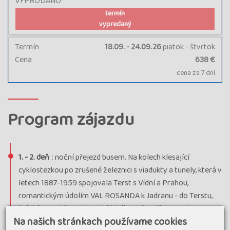
VYPRODÁNO
termín
vypredaný
Termín
18.09. - 24.09.26
piatok - štvrtok
Cena
638 €
cena za 7 dní
Kód termínu
26JAK11066
VYPRODÁNO
termín
Program zájazdu
vypredaný
1. - 2. deň
: noční přejezd busem. Na kolech klesající
cyklostezkou po zrušené železnici s viadukty a tunely, která v
letech 1887-1959 spojovala Terst s Vídní a Prahou,
romantickým údolím VAL ROSANDA k Jadranu - do Terstu,
krátkým trajektem do rybářského městečka Muggia a na
Na našich stránkach používame cookies
kolech podél pobřeží do našeho hotelu (30 km).