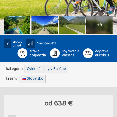
10
fotografií
+5
dňový
7
Náročnosť 2
zájazd
strava
ubytovanie
doprava
polpenzia
vlastné
autobus
kategória
Cyklozájazdy v Európe
krajiny
Slovinsko
od
638 €