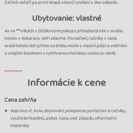
Začíná večeří po první etapě a končí snídaní v den odjezdu.
Ubytovanie: vlastné
4x ve ***vilkách s 2lůžkovými pokoji s příslušenstvím v areálu
hotelu v Ankaranu. WiFi zdarma. Povlečení, ručníky v ceně.
Areál hotelu leží přímo na břehu moře s vlastní pláží a vnitřním
a vnějším bazénem s vyhřívanou mořskou vodou (v ceně).
Informácie k cene
Cena zahŕňa
doprava vč. kola, ubytování, polopenze, povlečení a ručníky,
využívání bazénů, pobyt. taxa, ved. zájezdu, informační
materiály