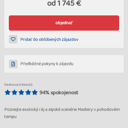
od
1 745 €
objednať
Pridať do obľúbených zájazdov
Předběžné pokyny k zájezdu
Hodnocení klientů
94% spokojenost
Poznejte exotický ráj a alpské scenérie Madeiry v pohodovém
tempu