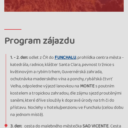
Cena
1 872 €
cena za 8 dní
Kód termínu
27MPT02729
období květinového festivalu, průvodce:
Irena Pilařová
rezervovať
Program zájazdu
voľno
Termín
18.05. - 25.05.27
utorok - utorok
1. - 2. den:
odlet z ČR do
FUNCHALU
, prohlídka centra města -
Cena
1 872 €
katedrála, radnice, klášter Santa Clara, pevnost tržnice s
cena za 8 dní
květinovým a rybím trhem, Guvernérská zahrada,
Kód termínu
27MPT02708
ochutnávka madeirského vína a ponchy, rybářská čtvrť
období květinového festivalu, průvodce:
Velha, odpoledne výjezd lanovkou na
MONTE
s poutním
Romana Chovancová
kostelem a tropickou zahradou, dle zájmu sjezd proutěnými
rezervovať
saněmi, které dříve sloužily k dopravě úrody na trh či do
voľno
přístavu. Noclehy v hotelu/penzionu ve Funchalu (celou dobu
Termín
na jednom místě).
08.06. - 15.06.27
utorok - utorok
Cena
1 809 €
3. den:
cesta do malebného městečka
SAO VICENTE
. Cesta