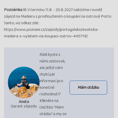
Poznámka II:
V termínu 11.8. - 20.8.2027 nabízíme rovněž
zájezd na Madeiru s prodloužením o koupání na ostrově Porto
Santo, viz odkaz zde:
https://www.poznani.cz/zajezdy/portugalsko/exoticka-
madeira-s-vyletem-na-koupaci-ostrov-445719/.
Rádi byste s
námi cestovali,
ale ještě vám
chybí pár
informací pro
konečné
Mám otázku
rozhodnutí?
Klikněte na
Aneta
Garant zájezdu
tlačítko "Mám
otázku" a my se