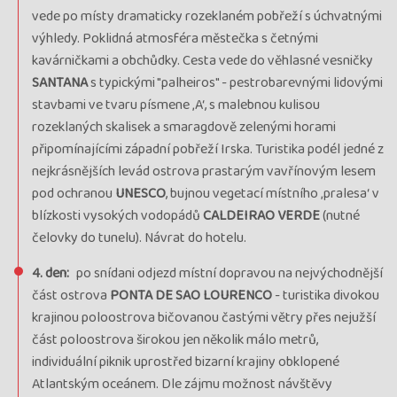
cena za 8 dní
vede po místy dramaticky rozeklaném pobřeží s úchvatnými
Kód termínu
27MPT01730
výhledy. Poklidná atmosféra městečka s četnými
průvodce:
Jarka Pechová
kavárničkami a obchůdky. Cesta vede do věhlasné vesničky
rezervovať
SANTANA
s typickými "palheiros" - pestrobarevnými lidovými
voľno
stavbami ve tvaru písmene ‚A‘, s malebnou kulisou
Termín
rozeklaných skalisek a smaragdově zelenými horami
01.07. - 08.07.27
štvrtok - štvrtok
Cena
připomínajícími západní pobřeží Irska. Turistika podél jedné z
1 872 €
nejkrásnějších levád ostrova prastarým vavřínovým lesem
cena za 8 dní
Kód termínu
pod ochranou
UNESCO
, bujnou vegetací místního ‚pralesa‘ v
27MPT02707
průvodce:
blízkosti vysokých vodopádů
Tereza Petráčková
CALDEIRAO VERDE
(nutné
čelovky do tunelu). Návrat do hotelu.
rezervovať
voľno
4. den:
po snídani odjezd místní dopravou na nejvýchodnější
Termín
část ostrova
PONTA DE SAO LOURENCO
13.07. - 20.07.27
- turistika divokou
utorok - utorok
Cena
krajinou poloostrova bičovanou častými větry přes nejužší
1 872 €
část poloostrova širokou jen několik málo metrů,
cena za 8 dní
Kód termínu
individuální piknik uprostřed bizarní krajiny obklopené
27MPT02712
Atlantským oceánem. Dle zájmu možnost návštěvy
rezervovať