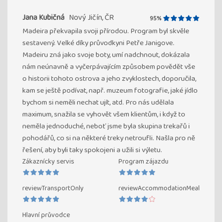
Jana Kubičná
Nový Jičín, ČR
95%
Madeira překvapila svoji přírodou. Program byl skvěle
sestavený. Velké díky průvodkyni Petře Janigove.
Madeiru zná jako svoje boty, umí nadchnout, dokázala
nám neúnavně a vyčerpávajícím způsobem povědět vše
o historii tohoto ostrova a jeho zvyklostech, doporučila,
kam se ještě podívat, např. muzeum fotografie, jaké jídlo
bychom si neměli nechat ujít, atd. Pro nás udělala
maximum, snažila se vyhovět všem klientům, i když to
neměla jednoduché, neboť jsme byla skupina trekařů i
pohodářů, co si na některé treky netroufli. Našla pro ně
řešení, aby byli taky spokojeni a užili si výletu.
Zákaznícky servis
Program zájazdu
reviewTransportOnly
reviewAccommodationMeal
Hlavní průvodce