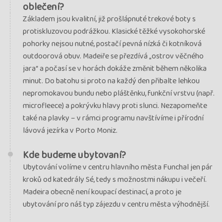
oblečení?
Základem jsou kvalitní, již prošlápnuté trekové boty s
protiskluzovou podrážkou. Klasické těžké vysokohorské
pohorky nejsou nutné, postačí pevná nízká či kotníková
outdoorová obuv. Madeiře se přezdívá „ostrov věčného
jara“ a počasí se v horách dokáže změnit během několika
minut. Do batohu si proto na každý den přibalte lehkou
nepromokavou bundu nebo pláštěnku, funkční vrstvu (např.
microfleece) a pokrývku hlavy proti slunci. Nezapomeňte
také na plavky – v rámci programu navštívíme i přírodní
lávová jezírka v Porto Moniz.
Kde budeme ubytovaní?
Ubytování volíme v centru hlavního města Funchal jen pár
kroků od katedrály Sé, tedy s možnostmi nákupu i večeří.
Madeira obecně není koupací destinací, a proto je
ubytování pro náš typ zájezdu v centru města výhodnější.