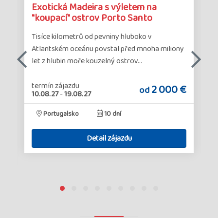
Detail
Det
Exotická Madeira s výletem na
zájazdu
zá
"koupací" ostrov Porto Santo
Tisíce kilometrů od pevniny hluboko v
Atlantském oceánu povstal před mnoha miliony
let z hlubin moře kouzelný ostrov…
termín zájazdu
2 000 €
od
10.08.27
-
19.08.27
€
Portugalsko
10 dní
Detail zájazdu