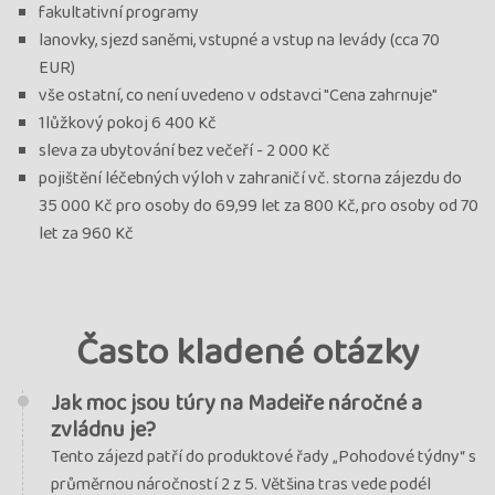
termín
fakultativní programy
uzavřen
lanovky, sjezd saněmi, vstupné a vstup na levády (cca 70
EUR)
Termín
14.07. - 21.07.26
utorok - utorok
vše ostatní, co není uvedeno v odstavci "Cena zahrnuje"
Cena
1 745 €
1lůžkový pokoj 6 400 Kč
cena za 8 dní
sleva za ubytování bez večeří - 2 000 Kč
Kód termínu
26MPT02712
pojištění léčebných výloh v zahraničí vč. storna zájezdu do
VYPRODÁNO, Garance odjezdu, průvodce: Romana
35 000 Kč pro osoby do 69,99 let za 800 Kč, pro osoby od 70
Chovancová
let za 960 Kč
termín
uzavřen
Termín
04.08. - 11.08.26
utorok - utorok
Často kladené otázky
Cena
1 766 €
cena za 8 dní
Jak moc jsou túry na Madeiře náročné a
Kód termínu
26MPT02702
zvládnu je?
VYPRODÁNO, Garance odjezdu, průvodce: Romana
Tento zájezd patří do produktové řady „Pohodové týdny“ s
Chovancová
průměrnou náročností 2 z 5. Většina tras vede podél
termín