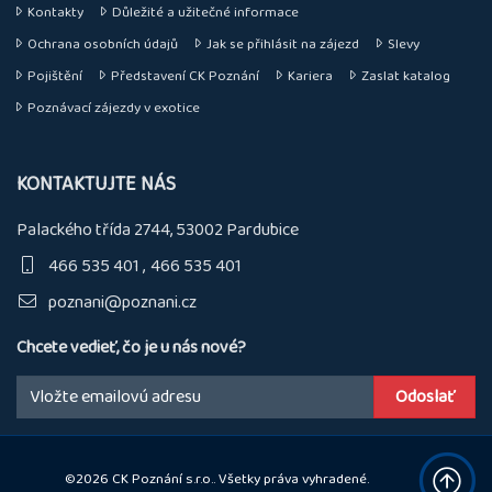
Kontakty
Důležité a užitečné informace
Ochrana osobních údajů
Jak se přihlásit na zájezd
Slevy
Pojištění
Představení CK Poznání
Kariera
Zaslat katalog
Poznávací zájezdy v exotice
KONTAKTUJTE NÁS
Palackého třída 2744, 53002 Pardubice
466 535 401
466 535 401
poznani@poznani.cz
Chcete vedieť, čo je u nás nové?
Email:
©2026 CK Poznání s.r.o.. Všetky práva vyhradené.