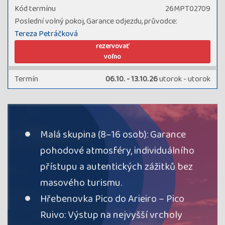
Kód termínu
26MPT02709
Poslední volný pokoj, Garance odjezdu, průvodce:
Tereza Petráčková
rezervovať
voľno
Termín
06.10. - 13.10.26
utorok - utorok
Cena
1 702 €
cena za 8 dní
Kód termínu
26MPT02710
průvodce:
Irena Pilařová
Malá skupina (8–16 osob): Garance
rezervovať
pohodové atmosféry, individuálního
voľno
přístupu a autentických zážitků bez
Termín
08.12. - 15.12.26
utorok - utorok
masového turismu.
Cena
1 702 €
Hřebenovka Pico do Arieiro – Pico
cena za 8 dní
Kód termínu
26MPT02711
Ruivo: Výstup na nejvyšší vrcholy
průvodce:
Romana Chovancová