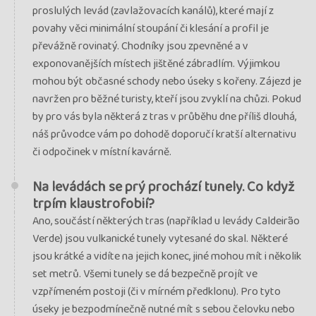
uzavřen
proslulých levád (zavlažovacích kanálů), které mají z
povahy věci minimální stoupání či klesání a profil je
převážně rovinatý. Chodníky jsou zpevněné a v
exponovanějších místech jištěné zábradlím. Výjimkou
mohou být občasné schody nebo úseky s kořeny. Zájezd je
navržen pro běžné turisty, kteří jsou zvyklí na chůzi. Pokud
by pro vás byla některá z tras v průběhu dne příliš dlouhá,
náš průvodce vám po dohodě doporučí kratší alternativu
či odpočinek v místní kavárně.
Na levádách se prý prochází tunely. Co když
trpím klaustrofobií?
Ano, součástí některých tras (například u levády Caldeirão
Verde) jsou vulkanické tunely vytesané do skal. Některé
jsou krátké a vidíte na jejich konec, jiné mohou mít i několik
set metrů. Všemi tunely se dá bezpečně projít ve
vzpřímeném postoji (či v mírném předklonu). Pro tyto
úseky je bezpodmínečně nutné mít s sebou čelovku nebo