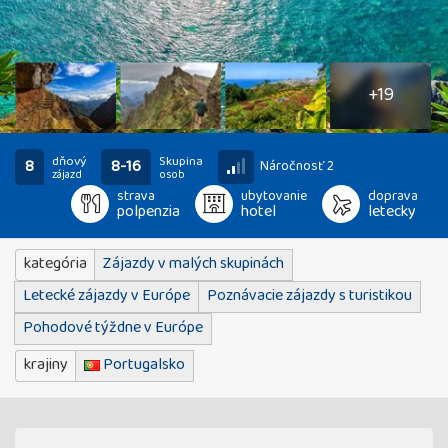
24
fotografií
+19
dňový
Skupina
8
8-16
Náročnosť 2
zájazd
osob
strava
ubytovanie
doprava
polpenzia
hotel
letecky
kategória
Zájazdy v malých skupinách
Letecké zájazdy v Európe
Poznávacie zájazdy s turistikou
Pohodové týždne v Európe
krajiny
Portugalsko