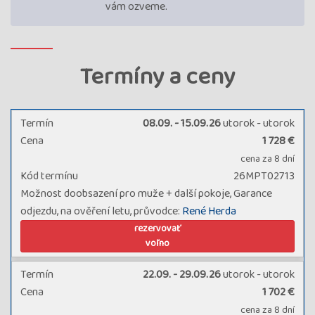
vám ozveme.
Termíny a ceny
Termín
08.09. - 15.09.26
utorok - utorok
Cena
1 728 €
cena za 8 dní
Kód termínu
26MPT02713
Možnost doobsazení pro muže + další pokoje, Garance
odjezdu, na ověření letu, průvodce:
René Herda
rezervovať
voľno
Termín
22.09. - 29.09.26
utorok - utorok
Cena
1 702 €
cena za 8 dní