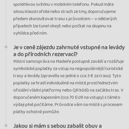
spolehlivou svítilnu v mobilním telefonu. Pokud máte
silnou klaustrofobii nebo strach ze tmy, doporučujeme
předem zkonzultovat trasu s průvodcem – v některých
případech lze tunel obejít nebo počkat na skupinu na
vyhlídce před ním.
Je v ceně zájezdu zahrnuté vstupné na levády
a do přírodních rezervací?
Místní samospráva na Madeiře postupně zavádí a rozšiřuje
symbolické poplatky za vstup na nejpopulárnější turistické
trasy a levády (zpravidla se jedná o cca 3 € za trasu). Tyto
poplatky se hradí individuálně na místě prostřednictvím
oficiální vládní platformy nebo QR kódů na začátku tras. V
doporučeném kapesném (cca 70 EUR na vstupy) s těmito
výdaji plně počítáme. Průvodce vám na místě s procesem
platby ochotně pomůže.
Jakou si mám s sebou zabalit obuv a