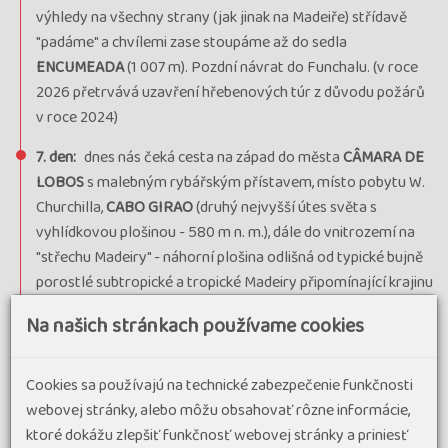
cena za 8 dní
výhledy na všechny strany (jak jinak na Madeiře) střídavě
Kód termínu
25MPT02711
"padáme" a chvílemi zase stoupáme až do sedla
UZAVŘENO, průvodce: Romana Chovancová
ENCUMEADA
(1 007 m). Pozdní návrat do Funchalu. (v roce
termín
2026 přetrvává uzavření hřebenových túr z důvodu požárů
uzavřen
v roce 2024)
Termín
06.04. - 13.04.26
pondelok - pondelok
7. den:
dnes nás čeká cesta na západ do města
CÂMARA DE
Cena
1 715 €
LOBOS
s malebným rybářským přístavem, místo pobytu W.
cena za 8 dní
Churchilla,
CABO GIRAO
(druhý nejvyšší útes světa s
Kód termínu
26MPT01874
vyhlídkovou plošinou - 580 m n. m.), dále do vnitrozemí na
VYPRODÁNO, ubytování Do Centro, Velikonoční pondělí,
"střechu Madeiry" - náhorní plošina odlišná od typické bujně
garance odjezdu, průvodce: Jarka Pechová
porostlé subtropické a tropické Madeiry připomínající krajinu
termín
Skotska s výhledy na jižní i severní část ostrova, následuje
uzavřen
Na našich stránkach používame cookies
procházka k vodopádu
RISCO
a také podél
LEVÁDY 25
FONTÁN
, cílem dnešní cesty je
PORTO MONIZ
-
Termín
13.04. - 20.04.26
pondelok - pondelok
nejsevernější osídlená část Madeiry, zároveň bývalé výchozí
Cookies sa používajú na technické zabezpečenie funkčnosti
Cena
1 672 €
místo rybářů velryb, dnes oblíbené turistické místo s
webovej stránky, alebo môžu obsahovať rôzne informácie,
cena za 8 dní
přírodními bazény na pobřeží, které jsou tvořeny vyhaslou
ktoré dokážu zlepšiť funkčnosť webovej stránky a priniesť
Kód termínu
26MPT01707