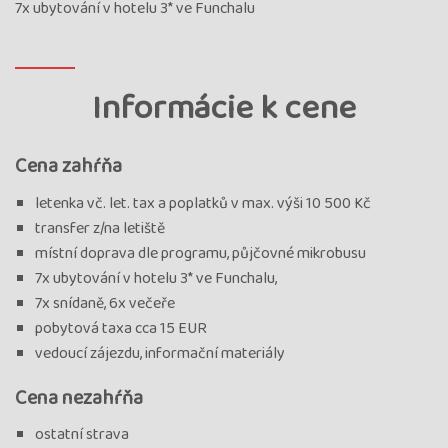
7x ubytování v hotelu 3* ve Funchalu
festivalu, průvodce: Irena Pilařová
termín
uzavřen
Informácie k cene
Termín
09.06. - 16.06.26
utorok - utorok
Cena
1 702 €
Cena zahŕňa
cena za 8 dní
Kód termínu
26MPT01730
letenka vč. let. tax a poplatků v max. výši 10 500 Kč
Poslední volný pokoj, na ověření letu, Garance odjezdu,
transfer z/na letiště
průvodce: Irena Pilařová
místní doprava dle programu, půjčovné mikrobusu
termín
7x ubytování v hotelu 3* ve Funchalu,
uzavřen
7x snídaně, 6x večeře
Termín
30.06. - 07.07.26
utorok - utorok
pobytová taxa cca 15 EUR
Cena
1 745 €
vedoucí zájezdu, informační materiály
cena za 8 dní
Cena nezahŕňa
Kód termínu
26MPT02707
VYPRODÁNO, Garance odjezdu, průvodce: Petra Janigová
ostatní strava