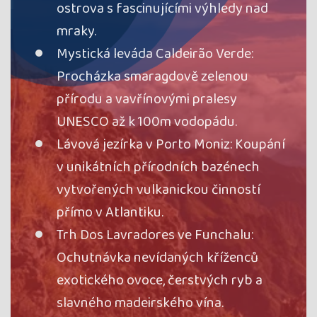
ostrova s fascinujícími výhledy nad
rezervovať
mraky.
voľno
Mystická leváda Caldeirão Verde:
Termín
06.04. - 13.04.27
utorok - utorok
Procházka smaragdově zelenou
Cena
1 809 €
přírodu a vavřínovými pralesy
cena za 8 dní
Kód termínu
27MPT01874
UNESCO až k 100m vodopádu.
rezervovať
Lávová jezírka v Porto Moniz: Koupání
voľno
v unikátních přírodních bazénech
Termín
13.04. - 20.04.27
utorok - utorok
vytvořených vulkanickou činností
Cena
1 809 €
přímo v Atlantiku.
cena za 8 dní
Trh Dos Lavradores ve Funchalu:
Kód termínu
27MPT01707
průvodce:
Jarka Pechová
Ochutnávka nevídaných kříženců
rezervovať
exotického ovoce, čerstvých ryb a
voľno
slavného madeirského vína.
Termín
11.05. - 18.05.27
utorok - utorok