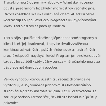
Tisíce kilometrů od pevniny hluboko v Atlantském oceánu
povstal před miliony let z hlubin moře ostrov věčného jara.
Divoce rozeklaná skaliska olizovaná vlnami Atlantiku ostře
kontrastují s bujnou exotickou vegetací a všudypřítomnými
květy. Tento ostrov se jmenuje Madeira.
Tento zájezd patří mezi naše nejlépe hodnocené programy a
klienti, kteří jej absolvovali, si nejvíce chválí vyváženou
kombinaci úchvatných alpských hřebenovek a nenáročných
procházek podél mayských levád. Program je navíc koncipován
tak, aby ho zvláddl každý běžný turista – náročné kilometry za
vás ujede náš doprovodný autobus.
Velkou výhodou, kterou účastníci v recenzích pravidelně
vyzdvihují, je ubytování na jednom místě bez neustálého
stěhování a především malá skupina 8 až 16 cestovatelů. Ta
zaručuje rodinnou atmosféru, flexibilitu a individuální přístup
průvodce.