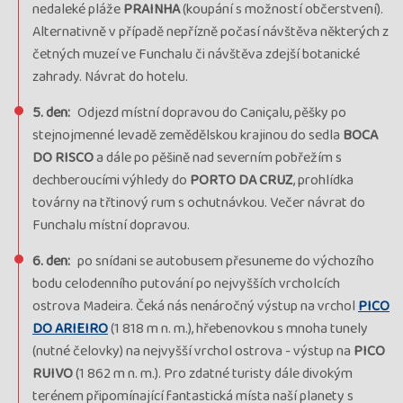
voľno
nedaleké pláže
PRAINHA
(koupání s možností občerstvení).
Alternativně v případě nepřízně počasí návštěva některých z
Termín
03.08. - 10.08.27
utorok - utorok
četných muzeí ve Funchalu či návštěva zdejší botanické
Cena
1 872 €
zahrady. Návrat do hotelu.
cena za 8 dní
Kód termínu
5. den:
Odjezd místní dopravou do Caniçalu, pěšky po
27MPT02702
stejnojmenné levadě zemědělskou krajinou do sedla
BOCA
rezervovať
voľno
DO RISCO
a dále po pěšině nad severním pobřežím s
dechberoucími výhledy do
PORTO DA CRUZ
, prohlídka
Termín
11.08. - 18.08.26
utorok - utorok
továrny na třtinový rum s ochutnávkou. Večer návrat do
Cena
1 766 €
Funchalu místní dopravou.
cena za 8 dní
Kód termínu
6. den:
po snídani se autobusem přesuneme do výchozího
26MPT01789
UZAVŘENO, průvodce: Petra Janigová
bodu celodenního putování po nejvyšších vrcholcích
ostrova Madeira. Čeká nás nenáročný výstup na vrchol
PICO
termín
uzavřen
DO ARIEIRO
(1 818 m n. m.), hřebenovkou s mnoha tunely
(nutné čelovky) na nejvyšší vrchol ostrova - výstup na
PICO
Termín
04.12. - 11.12.25
štvrtok - štvrtok
RUIVO
(1 862 m n. m.). Pro zdatné turisty dále divokým
Cena
1 596 €
terénem připomínající fantastická místa naší planety s