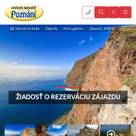
Vyhledat
Menu
Hla
Hlavná stránka
Zájazdy
Portugalsko
Zájazd č. 445727
ŽIADOSŤ O REZERVÁCIU ZÁJAZDU