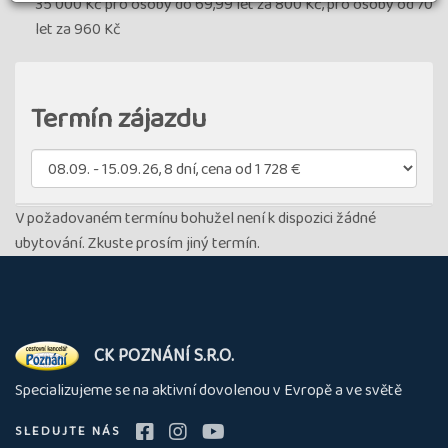
35 000 Kč pro osoby do 69,99 let za 800 Kč, pro osoby od 70
let za 960 Kč
Termín zájazdu
V požadovaném termínu bohužel není k dispozici žádné
ubytování. Zkuste prosím jiný termín.
O
CK POZNÁNÍ S.R.O.
nás
Specializujeme se na aktivní dovolenou v Evropě a ve světě
SLEDUJTE NÁS