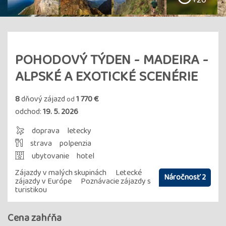
+20
POHODOVÝ TÝDEN - MADEIRA -
ALPSKÉ A EXOTICKÉ SCENÉRIE
8
dňový zájazd
1 770 €
od
odchod:
19. 5. 2026
doprava
letecky
strava
polpenzia
ubytovanie
hotel
Zájazdy v malých skupinách
Letecké
Náročnosť 2
zájazdy v Európe
Poznávacie zájazdy s
turistikou
Cena zahŕňa