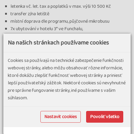
letenka vč. let. tax a poplatků v max. výši 10 500 Kč
transfer z/na letiště
místní doprava dle programu, půjčovné mikrobusu
7x ubytování v hotelu 3* ve Funchalu,
7x snídaně, 6x večeře
Na našich stránkach používame cookies
pobytová taxa cca 15 EUR
vedoucí zájezdu, informační materiály
Cookies sa používajú na technické zabezpečenie funkčnosti
Cena nezahŕňa
webovej stránky, alebo môžu obsahovať rôzne informácie,
ktoré dokážu zlepšiť funkčnosť webovej stránky a priniesť
ostatní strava
lepší používateľský zážitok. Niektoré cookies sú nevyhnutné
fakultativní programy
pre správne fungovanie stránky, iné používame s vašim
lanovky, sjezd saněmi, vstupné a vstup na levády (cca 70
súhlasom.
EUR)
vše ostatní, co není uvedeno v odstavci "Cena zahrnuje"
1lůžkový pokoj 6 400 Kč
Nastavit cookies
Povoliť všetko
sleva za ubytování bez večeří - 2 000 Kč
pojištění léčebných výloh v zahraničí vč. storna zájezdu do