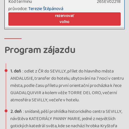
Kód termínu
26SEV02218
průvodce:
Terezie Štěpánová
rezervovať
voľno
Program zájazdu
1. deň
: odlet z ČR do SEVILLY, přílet do hlavního města
ANDALUSIE, transfer do hotelu, ubytování na 7 nocí v centru
města, podle času příletu první orientační procházka k řece
GUADALQUIVIR a kolem věže TORRE DEL ORO, večerní
atmosféra SEVILLY, večeře v hotelu.
2. deň
: snídaně, pěší prohlídka historického centra SEVILLY,
návštěva KATEDRÁLY PANNY MARIE, jedné z největších
gotických katedrál světa, kde se nachází hrobka Kryštofa