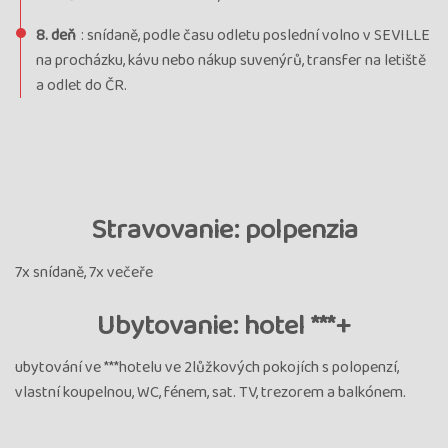
8. deň
: snídaně, podle času odletu poslední volno v SEVILLE
na procházku, kávu nebo nákup suvenýrů, transfer na letiště
a odlet do ČR.
Stravovanie: polpenzia
7x snídaně, 7x večeře
Ubytovanie: hotel ***+
ubytování ve ***hotelu ve 2lůžkových pokojích s polopenzí,
vlastní koupelnou, WC, fénem, sat. TV, trezorem a balkónem.