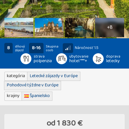
13
fotografií
+8
dňový
Skupina
8
8-16
Náročnosť 1.5
zájazd
osob
strava
ubytovanie
doprava
polpenzia
hotel ***+
letecky
kategória
Letecké zájazdy v Európe
Pohodové týždne v Európe
krajiny
Španielsko
od
1 830 €