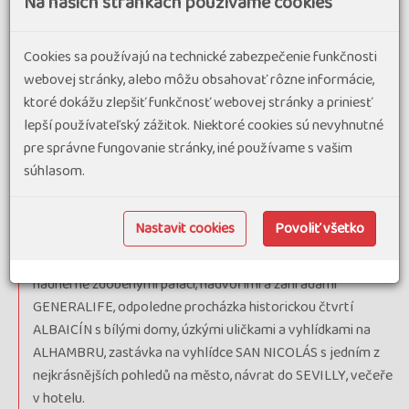
Na našich stránkach používame cookies
4. deň
: snídaně, celodenní výlet do přírodního parku SIERRA
DE ARACENA, oblasti dubových lesů, kopců, bílých vesniček a
Cookies sa používajú na technické zabezpečenie funkčnosti
vyhlášené iberské šunky, návštěva městečka ARACENA,
webovej stránky, alebo môžu obsahovať rôzne informácie,
prohlídka jeskyně GRUTA DE LAS MARAVILLAS s
ktoré dokážu zlepšiť funkčnosť webovej stránky a priniesť
krápníkovou výzdobou, podzemními jezírky a přírodními sály,
lepší používateľský zážitok. Niektoré cookies sú nevyhnutné
lehká turistika v okolí ARACENY nebo výstup k hradu s
pre správne fungovanie stránky, iné používame s vašim
výhledy na město a okolní krajinu, možnost ochutnávky
súhlasom.
místních specialit, návrat do SEVILLY, večeře v hotelu.
5. deň
: snídaně, časný odjezd do GRANADY, města na úpatí
Nastavit cookies
Povoliť všetko
pohoří SIERRA NEVADA, návštěva ALHAMBRY, slavného
palácového komplexu a pevnosti maurských vládců s
nádherně zdobenými paláci, nádvořími a zahradami
GENERALIFE, odpoledne procházka historickou čtvrtí
ALBAICÍN s bílými domy, úzkými uličkami a vyhlídkami na
ALHAMBRU, zastávka na vyhlídce SAN NICOLÁS s jedním z
nejkrásnějších pohledů na město, návrat do SEVILLY, večeře
v hotelu.