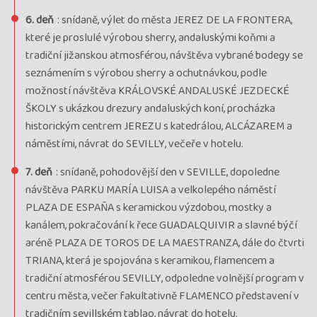
6. deň
: snídaně, výlet do města JEREZ DE LA FRONTERA,
které je proslulé výrobou sherry, andaluskými koňmi a
tradiční jižanskou atmosférou, návštěva vybrané bodegy se
seznámením s výrobou sherry a ochutnávkou, podle
možností návštěva KRÁLOVSKÉ ANDALUSKÉ JEZDECKÉ
ŠKOLY s ukázkou drezury andaluských koní, procházka
historickým centrem JEREZU s katedrálou, ALCÁZAREM a
náměstími, návrat do SEVILLY, večeře v hotelu.
7. deň
: snídaně, pohodovější den v SEVILLE, dopoledne
návštěva PARKU MARÍA LUISA a velkolepého náměstí
PLAZA DE ESPAÑA s keramickou výzdobou, mostky a
kanálem, pokračování k řece GUADALQUIVIR a slavné býčí
aréně PLAZA DE TOROS DE LA MAESTRANZA, dále do čtvrti
TRIANA, která je spojována s keramikou, flamencem a
tradiční atmosférou SEVILLY, odpoledne volnější program v
centru města, večer fakultativně FLAMENCO představení v
tradičním sevillském tablao, návrat do hotelu.