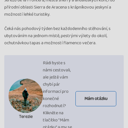
Jerezu de la Frontera, města sherry a andaluských koní, i do
přírodní oblasti Sierra de Aracena s krápníkovou jeskyní a
možností lehké turistiky.
Čeká nás pohodový týden bez každodenního stěhování, s
ubytováním na jednom místě, pestrými výlety do okolí,
ochutnávkou tapas a možností flamenco večera.
Rádi byste s
námi cestovali,
ale ještě vám
chybí pár
informací pro
konečné
Mám otázku
rozhodnutí?
Klikněte na
Terezie
tlačítko "Mám
otázku" a my se