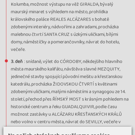
Kolumba, možnost výstupu na věž GIRALDA, bývalý
maurský minaret s výhledem na město, prohlídka
královského paláce REALES ALCÁZARES s bohatě
zdobenými interiéry, nádvořími a zahradami, procházka
malebnou čtvrtí SANTA CRUZ s úzkými uličkami, bílými
domy, náměstíčky a pomerančovníky, návrat do hotelu,
večeře.
3. deň
: snídaně, výlet do CÓRDOBY, někdejšího hlavního
města maurského kalifátu, návštěva slavné MEZQUITY,
jedinečné stavby spojující původní mešitu a křesťanskou
katedrálu, procházka ŽIDOVSKOU ČTVRTÍ s květinami
zdobenými uličkami, malými náměstími a synagogou ze 14.
století, přechod přes ŘÍMSKÝ MOST s krásným pohledem na
historické centrum a řeku GUADALQUIVIR, podle času
možnost zastávky u ALCÁZARU KŘESŤANSKÝCH KRÁLŮ
nebo volno v centru města, návrat do SEVILLY, večeře v
hotelu.