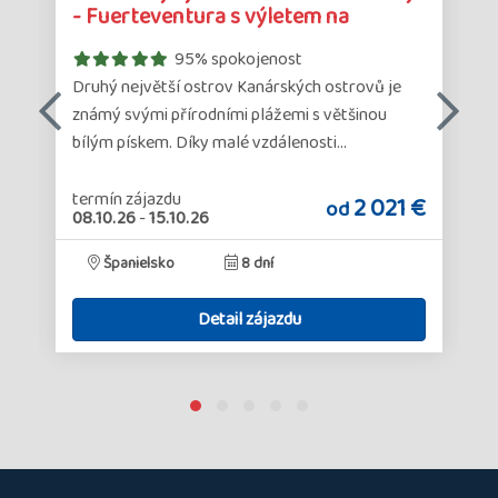
zájazdu
zá
- Fuerteventura s výletem na
Lanzar…
95% spokojenost
Druhý největší ostrov Kanárských ostrovů je
známý svými přírodními plážemi s většinou
bílým pískem. Díky malé vzdálenosti…
termín zájazdu
€
2 021 €
od
08.10.26
-
15.10.26
Španielsko
8 dní
Detail zájazdu