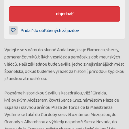
objednať
Pridať do obľúbených zájazdov
Vydejte se s námi do slunné Andalusie, kraje flamenca, sherry,
pomerančovníků, bílých vesniček a památek z dob maurských
vládců. Naší základnou bude Sevilla, jedno z nejkrásnějších měst
Španělska, odkud budeme vyrážet za historií, přírodou i typickou
jižanskou atmosférou.
Poznáme historickou Sevillu s katedrálou, věží Giralda,
královským Alcázarem, čtvrtí Santa Cruz, náměstím Plaza de
España i slavnou arénou Plaza de Toros de la Maestranza.
Vydáme se také do Córdoby se světoznámou Mezquitou, do
Granady s Alhambrou a výhledy na pohoří Sierra Nevada, do