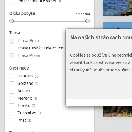
jen lastminute slevy
(1)
Dĺžka pobytu
1
a viac dní
Trasa
Na našich stránkach po
Trasa Brno
Trasa České Budějovice
(1)
Cookies sa používajú na techni
Trasa Plzeň
zlepšiť funkčnosť webovej strán
Destinace
stránky, iné používame s vašim
Nauders
(1)
Bolzano
(1)
Adige
(1)
Merano
(1)
Trento
(1)
Zugspitze
(1)
Imst
(1)