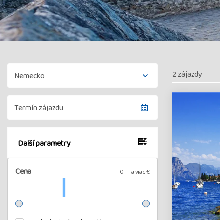
2 zájazdy
Další parametry
Cena
0
a viac €