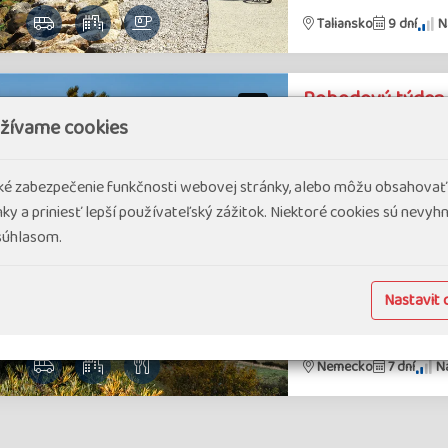
Taliansko
9 dní
N
Pohodový týden n
užívame cookies
97% spo
cké zabezpečenie funkčnosti webovej stránky, alebo môžu obsahovať
Na chvíli se vrátíme d
ky a priniesť lepší používateľský zážitok. Niektoré cookies sú nevy
moři. Postupně se z n
 súhlasom.
křídovým útesům, ma
Baltu…
#Poznávacie zájazdy
#
Nastavit 
Nemecko
7 dní
Ná