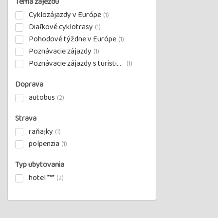
Téma zájezdu
Cyklozájazdy v Európe
(1)
Diaľkové cyklotrasy
(1)
Pohodové týždne v Európe
(1)
Poznávacie zájazdy
(1)
Poznávacie zájazdy s turistikou
(1)
Doprava
autobus
(2)
Strava
raňajky
(1)
polpenzia
(1)
Typ ubytovania
hotel ***
(2)