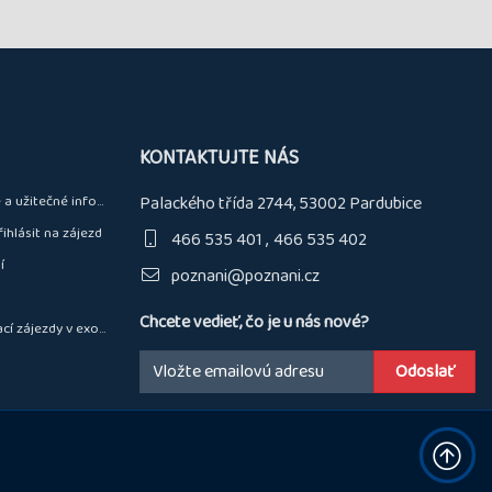
KONTAKTUJTE NÁS
a užitečné informace
Palackého třída 2744, 53002 Pardubice
řihlásit na zájezd
466 535 401
466 535 402
í
poznani@poznani.cz
Chcete vedieť, čo je u nás nové?
 zájezdy v exotice
Email: