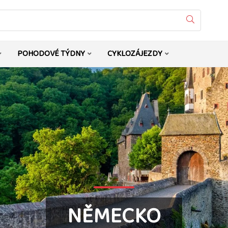
Vyhledat
POHODOVÉ TÝDNY
CYKLOZÁJEZDY
NĚMECKO