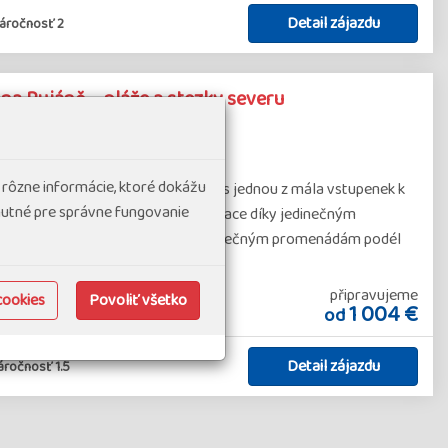
Detail zájazdu
áročnosť 2
a Rujáně – pláže a stezky severu
kojenost
(15 hodnocení)
 rôzne informácie, ktoré dokážu
o časů, kdy tento ostrov byl pro nás jednou z mála vstupenek k
hnutné pre správne fungovanie
ěj ovšem stala velmi žádaná destinace díky jedinečným
lebné lázeňské architektuře, nekonečným promenádám podél
připravujeme
Poznávacie zájazdy s turistikou
cookies
Povoliť všetko
1 004 €
od
Detail zájazdu
ročnosť 1.5