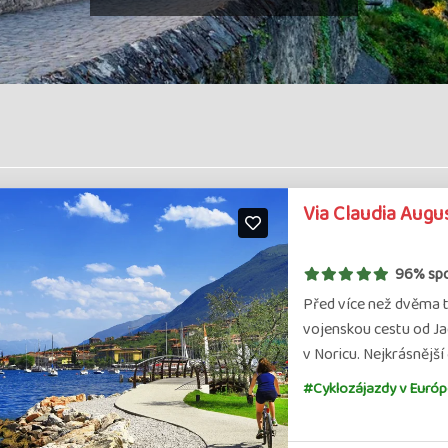
Via Claudia Augus
96% sp
Před více než dvěma t
vojenskou cestu od Jad
v Noricu. Nejkrásnějš
#Cyklozájazdy v Európ