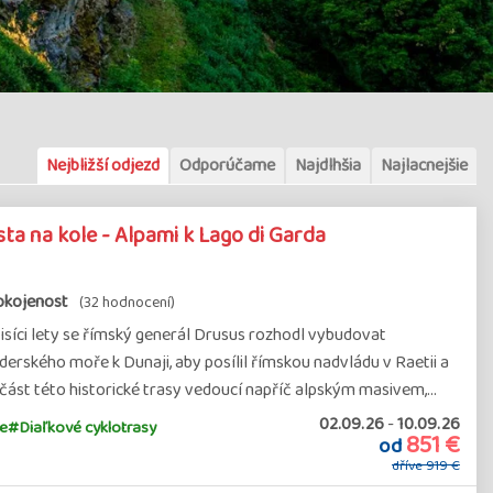
Nejbližší odjezd
Odporúčame
Najdlhšia
Najlacnejšie
ta na kole - Alpami k Lago di Garda
okojenost
(32 hodnocení)
isíci lety se římský generál Drusus rozhodl vybudovat
erského moře k Dunaji, aby posílil římskou nadvládu v Raetii a
í část této historické trasy vedoucí napříč alpským masivem,…
02.09.26
-
10.09.26
e
#Diaľkové cyklotrasy
851 €
od
dříve
919 €