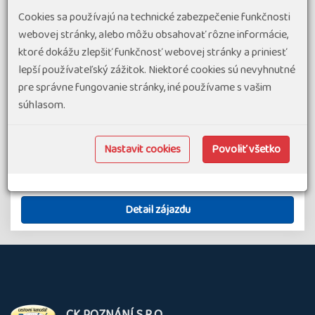
Tento zájezd do Chorvatska propojuje koupání na plážích s
Cookies sa používajú na technické zabezpečenie funkčnosti
poznáváním jedinečných přírodních krás národních parků
webovej stránky, alebo môžu obsahovať rôzne informácie,
Chorvatska. V Chorvatsku budete mít možnost se projít
ktoré dokážu zlepšiť funkčnosť webovej stránky a priniesť
soutěskou Paklenica nebo zavzpomínat na slavného
lepší používateľský zážitok. Niektoré cookies sú nevyhnutné
Vinnetoua v NP Plitvická…
pre správne fungovanie stránky, iné používame s vašim
súhlasom.
#Pobyty s výletmi - pobytovo poznávacie zájazdy
termín zájazdu
715 €
od
21.08.26
-
30.08.26
Nastavit cookies
Povoliť všetko
Chorvátsko
10 dní
Náročnosť 1
Detail zájazdu
O
CK POZNÁNÍ S.R.O.