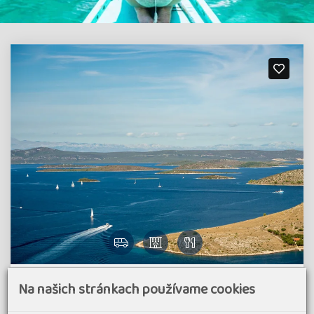
Chorvatsko - Národní parky a přírodní krásy
Na našich stránkach používame cookies
Chorvatska