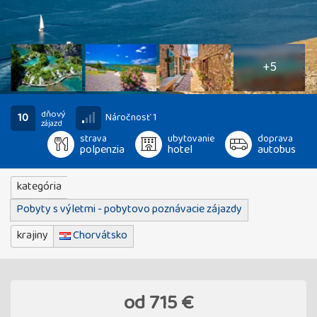
10
fotografií
+5
dňový
10
Náročnosť 1
zájazd
strava
ubytovanie
doprava
polpenzia
hotel
autobus
kategória
Pobyty s výletmi - pobytovo poznávacie zájazdy
krajiny
Chorvátsko
od
715 €