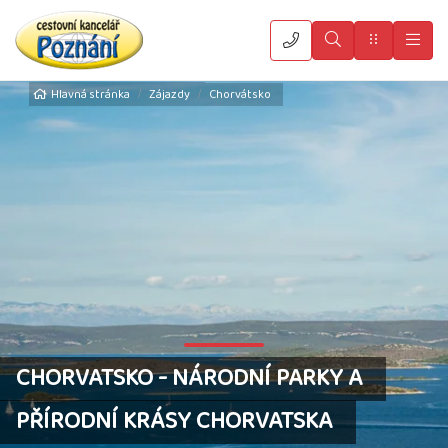
Vyhledat
Menu
Hla
Hlavná stránka
Zájazdy
Chorvátsko
CHORVATSKO - NÁRODNÍ PARKY A
PŘÍRODNÍ KRÁSY CHORVATSKA