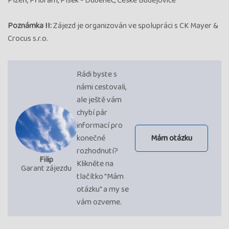
Plzeň, Příbram, Písek - Dubenec, České Budějovice
Poznámka II:
Zájezd je organizován ve spolupráci s CK Mayer &
Crocus s.r.o.
Rádi byste s
námi cestovali,
ale ještě vám
chybí pár
informací pro
konečné
Mám otázku
rozhodnutí?
Filip
Klikněte na
Garant zájezdu
tlačítko "Mám
otázku" a my se
vám ozveme.