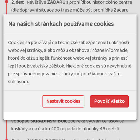
2. den:
Návštěva
ZADARU
s prohlídkou historického centra
(dle dopravní situace po trase může být prohlídka Zadaru
zařazena 3.den společně s Paklenicí). Příjezd na ubytování,
Na našich stránkach používame cookies
možnost koupání.
3. den:
Dopoledne návštěva národního parku
PAKLENICA
v
Cookies sa používajú na technické zabezpečenie funkčnosti
pohoří
VELEBIT
. Procházka divokou přírodou kaňonem
webovej stránky, alebo môžu obsahovať rôzne informácie,
Velké Paklenice.
ktoré dokážu zlepšiť funkčnosť webovej stránky a priniesť
lepší používateľský zážitok. Niektoré cookies sú nevyhnutné
4. den:
Výlet do národního parku
SLAPOVI KRKY
s
pre správne fungovanie stránky, iné používame s vašim
proslulými vodopády, kaskádami, jezírky. Výlet lodí na
súhlasom.
ostrůvek
VISOVAC
, který leží uprostřed stejnojmenného
jezera obklopen překrásnou přírodou. Na ostrůvku se
nachází starobylý františkánský klášter z r. 1445, kde se
Nastavit cookies
Povoliť všetko
mimo jiné nachází i jeden ze tří exemplářů skvostně
ilustrovaných Ezopových bajek na světě z 15. stol. Dále
vodopád
SKRADINSKI BUK
, zde řeka vytváří terasovité
kaskády a na úseku 400 m padá do hloubky 45 metrů.