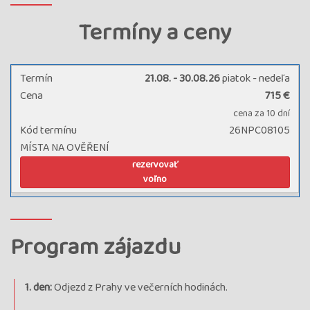
Termíny a ceny
Termín
21.08. - 30.08.26
piatok - nedeľa
Cena
715 €
cena za 10 dní
Kód termínu
26NPC08105
MÍSTA NA OVĚŘENÍ
rezervovať
voľno
Program zájazdu
1. den:
Odjezd z Prahy ve večerních hodinách.