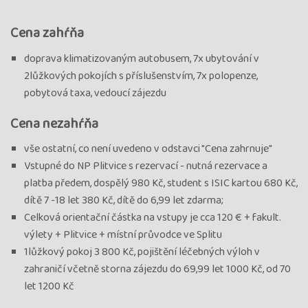
Cena zahŕňa
doprava klimatizovaným autobusem, 7x ubytování v
2lůžkových pokojích s příslušenstvím, 7x polopenze,
pobytová taxa, vedoucí zájezdu
Cena nezahŕňa
vše ostatní, co není uvedeno v odstavci "Cena zahrnuje"
Vstupné do NP Plitvice s rezervací - nutná rezervace a
platba předem, dospělý 980 Kč, student s ISIC kartou 680 Kč,
dítě 7 -18 let 380 Kč, dítě do 6,99 let zdarma;
Celková orientační částka na vstupy je cca 120 € + fakult.
výlety + Plitvice + místní průvodce ve Splitu
1lůžkový pokoj 3 800 Kč, pojištění léčebných výloh v
zahraničí včetně storna zájezdu do 69,99 let 1000 Kč, od 70
let 1200 Kč