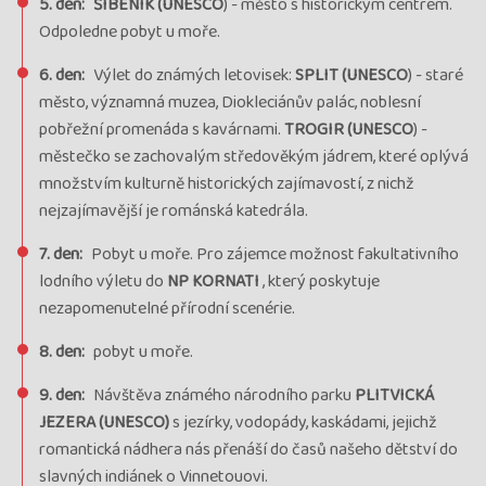
5. den:
ŠIBENIK (UNESCO
) - město s historickým centrem.
Odpoledne pobyt u moře.
6. den:
Výlet do známých letovisek:
SPLIT (UNESCO
) - staré
město, významná muzea, Diokleciánův palác, noblesní
pobřežní promenáda s kavárnami.
TROGIR (UNESCO
) -
městečko se zachovalým středověkým jádrem, které oplývá
množstvím kulturně historických zajímavostí, z nichž
nejzajímavější je románská katedrála.
7. den:
Pobyt u moře. Pro zájemce možnost fakultativního
lodního výletu do
NP KORNATI
, který poskytuje
nezapomenutelné přírodní scenérie.
8. den:
pobyt u moře.
9. den:
Návštěva známého národního parku
PLITVICKÁ
JEZERA (UNESCO)
s jezírky, vodopády, kaskádami, jejichž
romantická nádhera nás přenáší do časů našeho dětství do
slavných indiánek o Vinnetouovi.