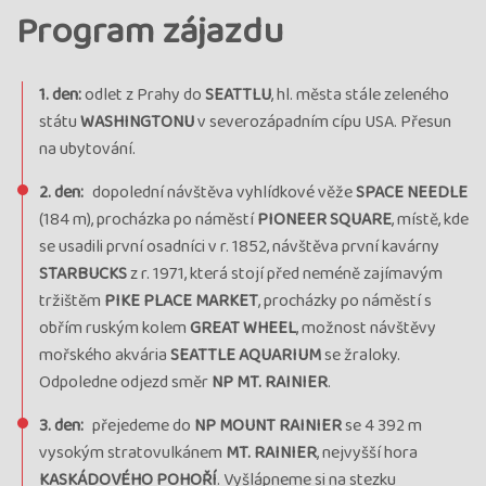
Program zájazdu
1. den:
odlet z Prahy do
SEATTLU
, hl. města stále zeleného
státu
WASHINGTONU
v severozápadním cípu USA. Přesun
na ubytování.
2. den:
dopolední návštěva vyhlídkové věže
SPACE NEEDLE
(184 m), procházka po náměstí
PIONEER SQUARE
, místě, kde
se usadili první osadníci v r. 1852, návštěva první kavárny
STARBUCKS
z r. 1971, která stojí před neméně zajímavým
tržištěm
PIKE PLACE MARKET
, procházky po náměstí s
obřím ruským kolem
GREAT WHEEL
, možnost návštěvy
mořského akvária
SEATTLE AQUARIUM
se žraloky.
Odpoledne odjezd směr
NP MT. RAINIER
.
3. den:
přejedeme do
NP MOUNT RAINIER
se 4 392 m
vysokým stratovulkánem
MT. RAINIER
, nejvyšší hora
KASKÁDOVÉHO POHOŘÍ
. Vyšlápneme si na stezku