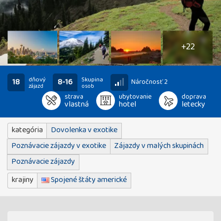
27
fotografií
+22
dňový
Skupina
18
8-16
Náročnosť 2
zájazd
osob
strava
ubytovanie
doprava
vlastná
hotel
letecky
kategória
Dovolenka v exotike
Poznávacie zájazdy v exotike
Zájazdy v malých skupinách
Poznávacie zájazdy
krajiny
Spojené štáty americké