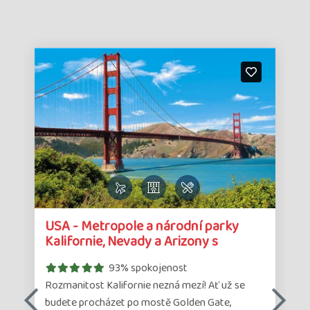
Detail
Det
a
USA - Metropole a národní parky
zájazdu
zá
Kalifornie, Nevady a Arizony s
lehkou…
93% spokojenost
Rozmanitost Kalifornie nezná mezí! Ať už se
budete procházet po mostě Golden Gate,