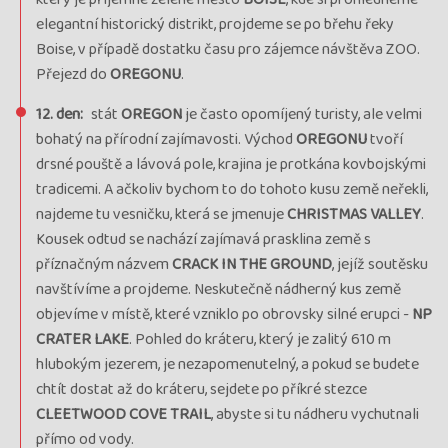
elegantní historický distrikt, projdeme se po břehu řeky
Boise, v případě dostatku času pro zájemce návštěva ZOO.
Přejezd do
OREGONU
.
12. den:
stát
OREGON
je často opomíjený turisty, ale velmi
bohatý na přírodní zajímavosti. Východ
OREGONU
tvoří
drsné pouště a lávová pole, krajina je protkána kovbojskými
tradicemi. A ačkoliv bychom to do tohoto kusu země neřekli,
najdeme tu vesničku, která se jmenuje
CHRISTMAS
VALLEY
.
Kousek odtud se nachází zajímavá prasklina země s
příznačným názvem
CRACK IN THE GROUND
, jejíž soutěsku
navštívíme a projdeme. Neskutečně nádherný kus země
objevíme v místě, které vzniklo po obrovsky silné erupci -
NP
CRATER LAKE
. Pohled do kráteru, který je zalitý 610 m
hlubokým jezerem, je nezapomenutelný, a pokud se budete
chtít dostat až do kráteru, sejdete po příkré stezce
CLEETWOOD COVE TRAIL
, abyste si tu nádheru vychutnali
přímo od vody.