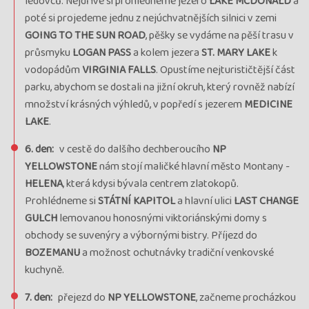
ledovců. Nejdříve si prohlédneme jezero
LAKE MCDONALD
a
poté si projedeme jednu z nejúchvatnějších silnici v zemi
GOING TO THE SUN ROAD
, pěšky se vydáme na pěší trasu v
průsmyku
LOGAN PASS
a kolem jezera
ST. MARY LAKE
k
vodopádům
VIRGINIA FALLS
. Opustíme nejturističtější část
parku, abychom se dostali na jižní okruh, který rovněž nabízí
množství krásných výhledů, v popředí s jezerem
MEDICINE
LAKE
.
6. den:
v cestě do dalšího dechberoucího
NP
YELLOWSTONE
nám stojí maličké hlavní město Montany -
HELENA
, která kdysi bývala centrem zlatokopů.
Prohlédneme si
STÁTNÍ KAPITOL
a hlavní ulici
LAST CHANGE
GULCH
lemovanou honosnými viktoriánskými domy s
obchody se suvenýry a výbornými bistry. Příjezd do
BOZEMANU
a možnost ochutnávky tradiční venkovské
kuchyně.
7. den:
přejezd do
NP YELLOWSTONE
, začneme procházkou