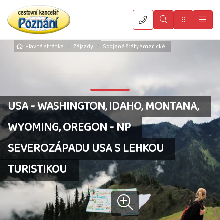
Vyhledat
Menu
Hla
Hlavná stránka
Zájazdy
Spojené štáty americké
USA - WASHINGTON, IDAHO, MONTANA,
WYOMING, OREGON - NP
SEVEROZÁPADU USA S LEHKOU
TURISTIKOU