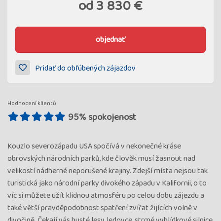
od
3 830 €
objednať
Pridať do obľúbených zájazdov
Hodnocení klientů
95% spokojenost
Kouzlo severozápadu USA spočívá v nekonečné kráse
obrovských národních parků, kde člověk musí žasnout nad
velikostí nádherné neporušené krajiny. Zdejší místa nejsou tak
turistická jako národní parky divokého západu v Kalifornii, o to
víc si můžete užít klidnou atmosféru po celou dobu zájezdu a
také větší pravděpodobnost spatření zvířat žijících volně v
divočině. Čekají vás husté lesy, ledovce, strmé vyhlídkové silnice,