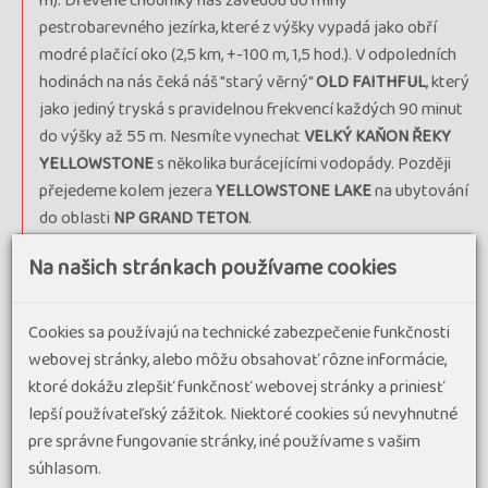
m). Dřevěné chodníky nás zavedou do mlhy
pestrobarevného jezírka, které z výšky vypadá jako obří
modré plačící oko (2,5 km, +-100 m, 1,5 hod.). V odpoledních
hodinách na nás čeká náš "starý věrný"
OLD FAITHFUL
, který
jako jediný tryská s pravidelnou frekvencí každých 90 minut
do výšky až 55 m. Nesmíte vynechat
VELKÝ KAŇON ŘEKY
YELLOWSTONE
s několika burácejícími vodopády. Později
přejedeme kolem jezera
YELLOWSTONE LAKE
na ubytování
do oblasti
NP GRAND TETON
.
9. den:
dnešní procházka povede v srdci
NP GRAND TETON
,
Na našich stránkach používame cookies
vyrazíme od jezera
STRING LAKE
k břehům jezera
JENNY
LAKE
a poté začneme stoupat jednou ze stezek k
Cookies sa používajú na technické zabezpečenie funkčnosti
vodopádům
HIDDEN FALLS
a dále až na vyhlídku
webovej stránky, alebo môžu obsahovať rôzne informácie,
INSPIRATION POINT
s výhledy na jezero a na druhou stranu
ktoré dokážu zlepšiť funkčnosť webovej stránky a priniesť
do kaňonu
CASCADE CANYON
, kam se vydáme okouzleni
lepší používateľský zážitok. Niektoré cookies sú nevyhnutné
výhledy na jednotlivé "zuby" Skalnatých hor, a při troše štěstí
pre správne fungovanie stránky, iné používame s vašim
zahlédneme i losy. Podvečerní západ slunce si užijeme v
súhlasom.
historickém distriktu
MORMON ROW
s typickými