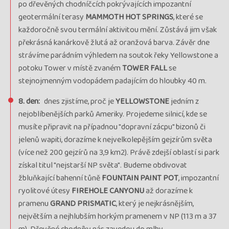
po dřevěných chodníčcích pokrývajících impozantní
geotermální terasy
MAMMOTH HOT SPRINGS
, které se
každoročně svou termální aktivitou mění. Zůstává jim však
překrásná kanárkově žlutá až oranžová barva. Závěr dne
strávíme parádním výhledem na soutok řeky Yellowstone a
potoku Tower v místě zvaném
TOWER FALL
se
stejnojmenným vodopádem padajícím do hloubky 40 m.
8. den:
dnes zjistíme, proč je
YELLOWSTONE
jedním z
nejoblíbenějších parků Ameriky. Projedeme silnicí, kde se
musíte připravit na případnou "dopravní zácpu" bizonů či
jelenů wapiti, dorazíme k nejvelkolepějším gejzírům světa
(více než 200 gejzírů na 3,9 km2). Právě zdejší oblastí si park
získal titul "nejstarší NP světa". Budeme obdivovat
žbluňkající bahenní tůně
FOUNTAIN PAINT POT
, impozantní
ryolitové útesy
FIREHOLE
CANYONU
až dorazíme k
pramenu
GRAND PRISMATIC
, který je nejkrásnějším,
největším a nejhlubším horkým pramenem v NP (113 m a 37