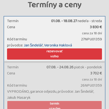
Termíny a ceny
Termín
01.08. - 18.08.27
nedeľa - streda
Cena
3 830 €
cena za 18 dní
Kód termínu
27NPU01359
průvodce:
Jan Šindelář
,
Veronika Haklová
rezervovať
voľno
Termín
07.08. - 24.08.26
piatok - pondelok
Cena
3 702 €
cena za 18 dní
Kód termínu
26NPU01359
VYPRODÁNO, garance odjezdu, průvodce: Jan Šindelář,
Jakub Masaryk
termín
uzavřen