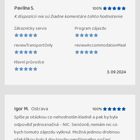
Pavlína S.
100%
K dispozícii nie sú žiadne komentáre tohto hodnotenie
Zákaznícky servis
Program zájazdu
reviewTransportOnly
reviewAccommodationMeal
Hlavní průvodce
3. 09 2024
Igor M.
Ostrava
100%
Spíše je otázkou co nehodnotím kladně a pak by byla
odpověď jednoznačná - NIC. Seriózně, nemám nic co
bych tomuto zájezdu vytknul. Možná jedinou drobnou
překážkou byly 3 dny trochu nepříznivého počasí,