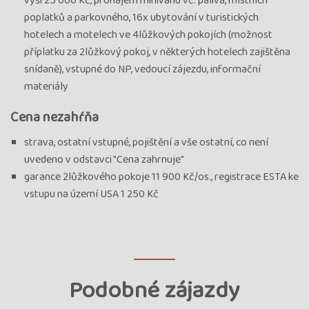
výši 25 000 Kč, pronájem minivanu vč. paliva, místních
poplatků a parkovného, 16x ubytování v turistických
hotelech a motelech ve 4lůžkových pokojích (možnost
příplatku za 2lůžkový pokoj, v některých hotelech zajištěna
snídaně), vstupné do NP, vedoucí zájezdu, informační
materiály
Cena nezahŕňa
strava, ostatní vstupné, pojištění a vše ostatní, co není
uvedeno v odstavci "Cena zahrnuje"
garance 2lůžkového pokoje 11 900 Kč/os., registrace ESTA ke
vstupu na území USA 1 250 Kč
Podobné zájazdy