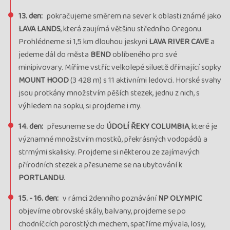
13. den:
pokračujeme směrem na sever k oblasti známé jako
LAVA LANDS
, která zaujímá většinu středního Oregonu.
Prohlédneme si 1,5 km dlouhou jeskyni
LAVA RIVER CAVE
a
jedeme dál do města
BEND
oblíbeného pro své
minipivovary. Míříme vstříc velkolepé siluetě dřímající sopky
MOUNT HOOD
(3 428 m) s 11 aktivními ledovci. Horské svahy
jsou protkány množstvím pěších stezek, jednu z nich, s
výhledem na sopku, si projdeme i my.
14. den:
přesuneme se do
ÚDOLÍ ŘEKY COLUMBIA
, které je
významné množstvím mostků, překrásných vodopádů a
strmými skalisky. Projdeme si některou ze zajímavých
přírodních stezek a přesuneme se na ubytování k
PORTLANDU
.
15. - 16. den:
v rámci 2denního poznávání
NP OLYMPIC
objevíme obrovské skály, balvany, projdeme se po
chodníčcích porostlých mechem, spatříme mývala, losy,