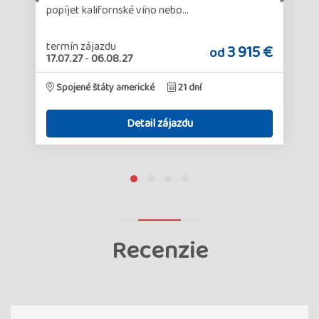
popíjet kalifornské víno nebo…
termín zájazdu
€
3 915 €
od
17.07.27
-
06.08.27
Spojené štáty americké
21 dní
Detail zájazdu
Recenzie