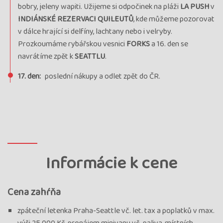
bobry, jeleny wapiti. Užijeme si odpočinek na pláži
LA PUSH
v
INDIÁNSKÉ REZERVACI QUILEUTŮ
, kde můžeme pozorovat
v dálce hrající si delfíny, lachtany nebo i velryby.
Prozkoumáme rybářskou vesnici
FORKS
a 16. den se
navrátíme zpět k
SEATTLU
.
17. den:
poslední nákupy a odlet zpět do ČR.
Informácie k cene
Cena zahŕňa
zpáteční letenka Praha-Seattle vč. let. tax a poplatků v max.