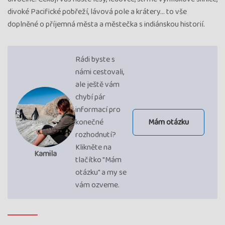
divoké Pacifické pobřeží, lávová pole a krátery… to vše
doplněné o příjemná města a městečka s indiánskou historií.
Rádi byste s
námi cestovali,
ale ještě vám
chybí pár
informací pro
konečné
Mám otázku
rozhodnutí?
Klikněte na
Kamila
tlačítko "Mám
otázku" a my se
vám ozveme.