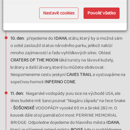
rančerskými staveními z konce 19. st., které vás blíže
seznámí s místním hospodařením v oné době a pomohou
Nastavit cookies
Povoliť všetko
vám vykouzlit fotografie s kouzelnou scenérií národního
parku.
10. den:
přejedeme do
IDAHA
, státu, který by si možná sám
o sobě zasloužil status národního parku, jelikož nabízí
mnoho zajímavostí a řadu vyhlídkových silnic. Oblast
CRATERS OF THE MOON
láká turisty na lávové kužely,
krátery a další útvary, které tu můžete obdivovat.
Neopomeneme cestu jeskyní
CAVES TRAIL
a vystoupáme na
sopečnou homoli
INFERNO CONE
.
11. den:
Niagarské vodopády jsou sice na východě USA, ale
dnes budete mít šanci poznat "Niagáru západu" na řece Snake
-
ŠOŠONSKÉ
VODOPÁDY vysoké 65 m a široké 282 m. O
kousek dále stojí památeční most PERRINE MEMORIAL
BRIDGE. Odpoledne dojedeme do hlavního města
IDAHA
,
který je příjemné zelené město
BOISE
, kde si prohlédneme