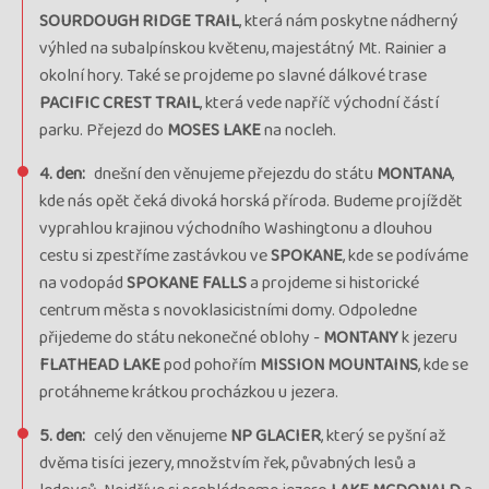
SOURDOUGH RIDGE TRAIL
, která nám poskytne nádherný
výhled na subalpínskou květenu, majestátný Mt. Rainier a
okolní hory. Také se projdeme po slavné dálkové trase
PACIFIC CREST TRAIL
, která vede napříč východní částí
parku. Přejezd do
MOSES LAKE
na nocleh.
4. den:
dnešní den věnujeme přejezdu do státu
MONTANA
,
kde nás opět čeká divoká horská příroda. Budeme projíždět
vyprahlou krajinou východního Washingtonu a dlouhou
cestu si zpestříme zastávkou ve
SPOKANE
, kde se podíváme
na vodopád
SPOKANE FALLS
a projdeme si historické
centrum města s novoklasicistními domy. Odpoledne
přijedeme do státu nekonečné oblohy -
MONTANY
k jezeru
FLATHEAD LAKE
pod pohořím
MISSION MOUNTAINS
, kde se
protáhneme krátkou procházkou u jezera.
5. den:
celý den věnujeme
NP GLACIER
, který se pyšní až
dvěma tisíci jezery, množstvím řek, půvabných lesů a