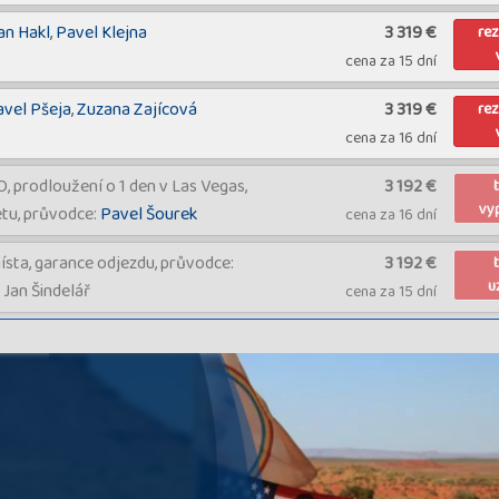
an Hakl
,
Pavel Klejna
3 319 €
re
cena za 15 dní
avel Pšeja
,
Zuzana Zajícová
3 319 €
re
cena za 16 dní
prodloužení o 1 den v Las Vegas,
3 192 €
vy
etu, průvodce:
Pavel Šourek
cena za 16 dní
ísta, garance odjezdu, průvodce:
3 192 €
u
 Jan Šindelář
cena za 15 dní