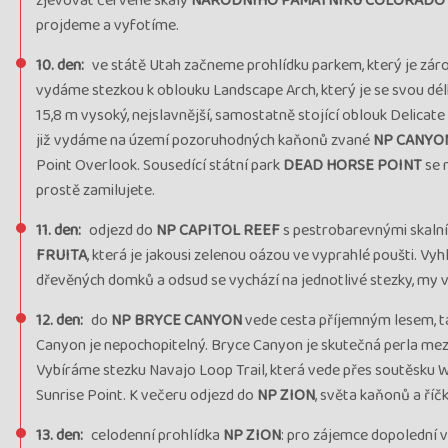
zjevovat červené skály
NÁRODNÍHO PAMÁTNÍKU COLORADO
projdeme a vyfotíme.
10. den:
ve státě Utah začneme prohlídku parkem, který je z
vydáme stezkou k oblouku Landscape Arch, který je se svou dé
15,8 m vysoký, nejslavnější, samostatně stojící oblouk Delicat
již vydáme na území pozoruhodných kaňonů zvané
NP CANYO
Point Overlook. Sousedící státní park
DEAD HORSE POINT
se 
prostě zamilujete.
11. den:
odjezd do
NP CAPITOL REEF
s pestrobarevnými skalní
FRUITA
, která je jakousi zelenou oázou ve vyprahlé poušti. Vy
dřevěných domků a odsud se vychází na jednotlivé stezky, my 
12. den:
do
NP BRYCE CANYON
vede cesta příjemným lesem, tak
Canyon je nepochopitelný. Bryce Canyon je skutečná perla mezi p
Vybíráme stezku Navajo Loop Trail, která vede přes soutěsku 
Sunrise Point. K večeru odjezd do
NP ZION
, světa kaňonů a říč
13. den:
celodenní prohlídka
NP ZION
: pro zájemce dopolední v