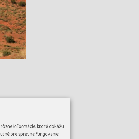
THE STRIP
s
 rôzne informácie, ktoré dokážu
l Pointu, kde
hnutné pre správne fungovanie
dka Vista