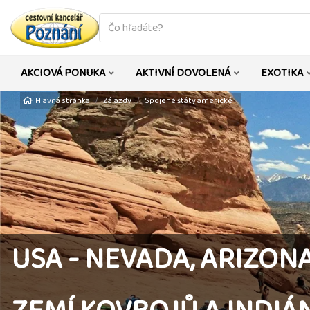
co
hledáte
AKCIOVÁ PONUKA
AKTIVNÍ DOVOLENÁ
EXOTIKA
Hlavná stránka
Zájazdy
Spojené štáty americké
USA - NEVADA, ARIZONA