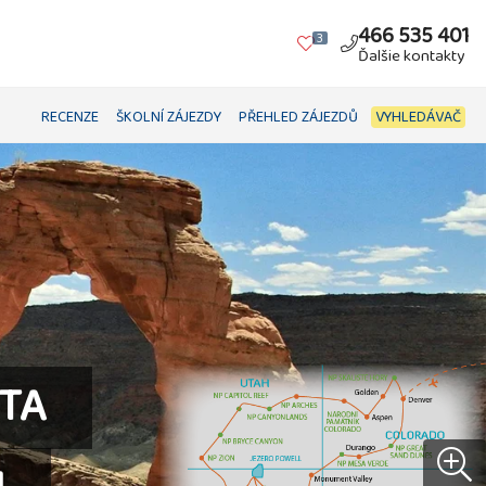
466 535 401
3
Ďalšie kontakty
RECENZE
ŠKOLNÍ ZÁJEZDY
PŘEHLED ZÁJEZDŮ
VYHLEDÁVAČ
STA