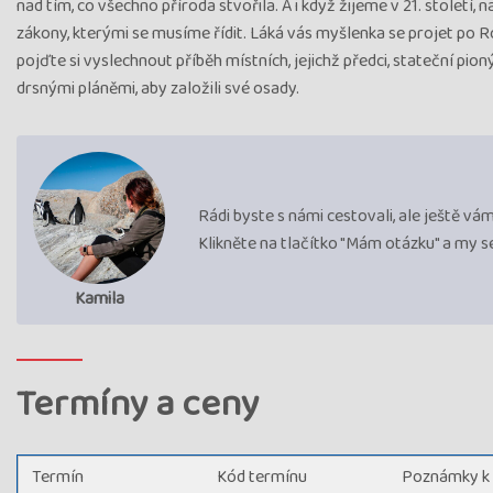
nad tím, co všechno příroda stvořila. A i když žijeme v 21. století, n
zákony, kterými se musíme řídit. Láká vás myšlenka se projet po Ro
pojďte si vyslechnout příběh místních, jejichž předci, stateční pioný
drsnými pláněmi, aby založili své osady.
Rádi byste s námi cestovali, ale ještě v
Klikněte na tlačítko "Mám otázku" a my 
Kamila
Termíny a ceny
Termín
Kód termínu
Poznámky k