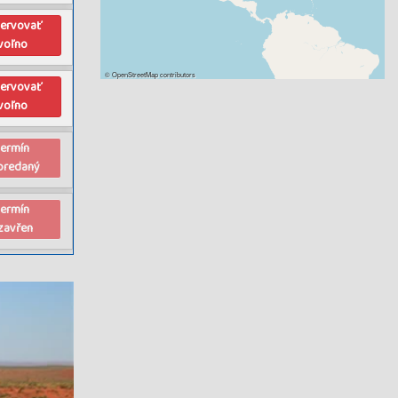
zervovať
voľno
©
OpenStreetMap
contributors
zervovať
voľno
termín
predaný
termín
zavřen