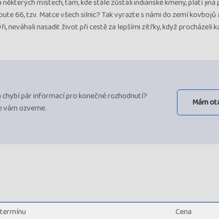
a některých místech, tam, kde stále zůstali indiánské kmeny, platí jiná p
ute 66, tzv. Matce všech silnic? Tak vyrazte s námi do zemí kovbojů a
ři, neváhali nasadit život při cestě za lepšími zítřky, když procházeli 
ám chybí pár informací pro konečné rozhodnutí?
Mám ot
se vám ozveme.
 termínu
Cena