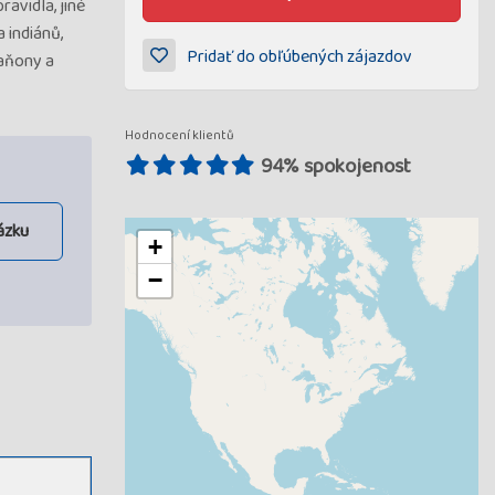
ravidla, jiné
 indiánů,
Pridať do obľúbených zájazdov
kaňony a
Hodnocení klientů
94% spokojenost
ázku
+
−