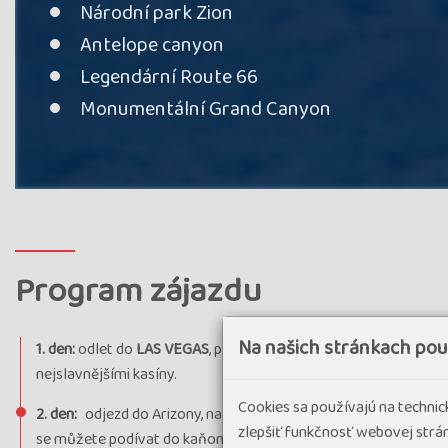
Národní park Zion
Antelope canyon
Legendární Route 66
Monumentální Grand Canyon
Program zájazdu
Na našich stránkach po
1. den:
odlet do
LAS VEGAS
, přílet do města hazardu. Půjčení m
nejslavnějšími kasíny.
Cookies sa používajú na techni
2. den:
odjezd do Arizony, na severní stranu
GRAND CANYONU
zlepšiť funkčnosť webovej strán
se můžete podívat do kaňonu a na stolové hory. Vyhlídková sil