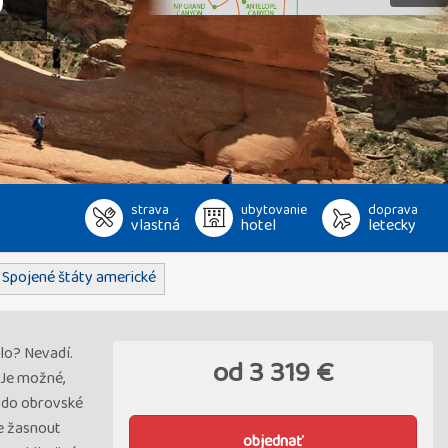
U
strava
ubytovanie
doprava
vlastná
hotel
letecky
Spojené štáty americké
lo? Nevadí.
od
3 319 €
 Je možné,
í do obrovské
me žasnout
objednať