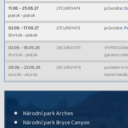
11.06. - 25.06.27
27CUR01474
průvodce:
D
piatok - piatok
02.09. - 17.09.27
27CUR01473
průvodce:
P
štvrtok - piatok
03.09. - 18.09.26
26CUR01473
VYPRODÁNO, 
štvrtok - piatok
garance odl
09.06. - 23.06.26
26CUR01474
poslední 4 m
utorok - utorok
Kamil Hanák,
Národní park Arches
Národní park Bryce Canyon