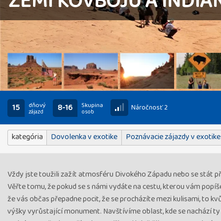
ZEMÍ KOVBOJŮ A INDIÁ
dňový
Skupina
15
8-16
Náročnosť 2
zájazd
osob
kategória
Dovolenka v exotike
Poznávacie zájazdy v exotike
Vždy jste toužili zažít atmosféru Divokého Západu nebo se stát 
Věřte tomu, že pokud se s námi vydáte na cestu, kterou vám popíše
že vás občas přepadne pocit, že se procházíte mezi kulisami, to kv
výšky vyrůstající monument. Navštívíme oblast, kde se nachází t