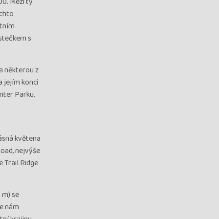
00. Mezi ty
ěchto
stním
ěstečkem s
a některou z
 jejím konci
nter Parku,
rásná květena
Road, nejvýše
 Trail Ridge
 m) se
se nám