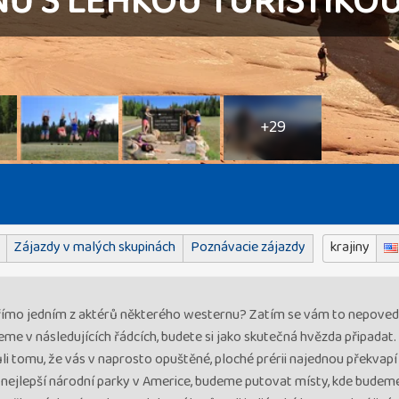
NŮ S LEHKOU TURISTIKO
+29
Zájazdy v malých skupinách
Poznávacie zájazdy
krajiny
přímo jedním z aktérů některého westernu? Zatím se vám to nepoved
me v následujících řádcích, budete si jako skutečná hvězda připadat.
ůli tomu, že vás v naprosto opuštěné, ploché prérii najednou překvap
y nejlepší národní parky v Americe, budeme putovat místy, kde bude