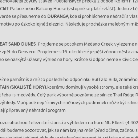
zachovalejší zbytky staveb Pueblánských předků z období kolem r. 12
 Cliff Palace nebo Balcony House (vstupné se platí zvlášť). Jedno z t
 Verde se přesuneme do
DURANGA
, kde si prohlédneme nádraží s vla
okomotivu po úzkokolejné železnici. Následuje procházka malebným m
EAT SAND DUNES
. Projdeme se potokem Medano Creek, vylezeme n
ět do Denveru. Projdeme si 16. ulici, které je pěší zónou města a na
rého se naskýtá úžasný výhled na hory. Krátce si odpočineme v Civic Ce
ívíme památník a místo posledního odpočinku Buffalo Billa, známého
TAIN
(SKALISTÉ HORY)
, kterému dominují vysoké stromy, ale také k
le třeba i s medvědy. Celý park výborně poznáme ze silnice Trail Ridge 
 výhledy. V případě nepříznivých sněhových podmínek může být silnice
ají připravený náhradní program.
 pozoruhodnou železniční stanicí a výhledem na horu Mt. Elbert (4 402
 dál budeme pozorovat, jak se nám krajina mění před očima, začnou 