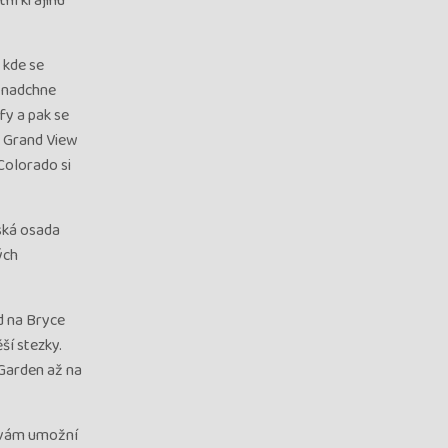
ní krajinu
 kde se
i nadchne
fy a pak se
y Grand View
Colorado si
ská osada
ých
d na Bryce
ší stezky.
 Garden až na
á vám umožní