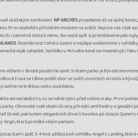
se skalními jehlami, oblouky a stolovými horami. My si tuto polopoušt
ároveň utažským symbolem.
NP ARCHES
projedeme až na úplný konec,
lkou 91 m nejdelším přírodním mostem na světě. Nejvíce vás však as
e Arch, i samotná cesta k němu. Na cestě zpět si prohlédneme petrogly
NLANDS
. Rozměrnost tohoto území si nejlépe uvědomíme z vyhlídk
nenechá nijak zahanbit, Vyhlídku u Mrtvého koně na meandrující řeku 
mi věžemi v divoké pouštní krajině. Srdcem parku je bývalá mormon
hlídková trasa se táhne podél obor se zvěří, ovocných stromů a býval
vyrazíme na krátkou cestu soutěskou.
že ani nečekáte to, co se náhle zjeví, před vašimi zraky. První pohle
arky. Obrovské rudé skalní útvary, přírodní amfiteátry a geniální pě
Wall Street, pak kolem elegantních útvarů hoodoo po stezce Queen’s
ky Virgin, která protéká celým parkem.
ýstup (tam i zpět 3-4 hod. pěšky) pod vyhlídku Angel’s Landing, kter