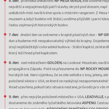
6. den:
prohlídka unikátního
NP MESA VERDE
, kde uvidíme nej
největší a nejzajímavější patří stavby skryté pod útesem, např.
unikátních míst navštívíme spolu s místním rangerem. Z Mesa
muzeem a, když budete mít štěstí, uvidíme přijíždět i parní l
řadou zajímavých historických budov.
7. den:
dnešní den se ocitneme v krajině písečných dun -
NP GR
dun a budeme mít neopakovatelný výhled do krajiny. Dojedeme zp
stojí nejdůležitější coloradská budova - Státní kapitol, ze kte
který leží hned před kapitolem.
8. den:
nad městečkem
GOLDEN
, na Lookout Mountain, navšt
propagátora Západu. Poté se přesuneme do
NP ROCKY MOUN
horských luk. Není výjimkou, že se zde setkáte s losy, jeleny, a
položené silnice v USA, ze které se naskýtají nezapomenutelné
Road uzavřena, pokud tato situace nastane, průvodci pro vás m
9. den:
přes nejvýše položené městečko v USA,
LEADVILLE
, s
dostaneme do známého lyžařského letoviska
ASPENU
. Cestou