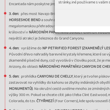
stránky, iné používame s vašim
Encantada nám poskytne jiný pohled, uvidíme až k útesům Verm
3. den:
přes most Navajo Bridge dorazíme na území indiánskéh
HORSESHOE BEND
a souhra červených skal a slunečního svitu
megalomanskou přehradou
GLEN CANYON DAM
. Na cestě ke s
království v
NÁRODNÍM PAMÁTNÍKU SUNSET CRATER VOLCA
největší atrakcí je železnice do Grand Canyonu.
4. den:
vyrážíme do
NP PETRIFIED FOREST (ZKAMENĚLÝ LES
Původní dřevo nahradily barevné krystaly křemene, které se 
zkamenělé písečné duny, což vyvolává v člověku pocit, že je 
Arizony, do oblasti
NÁRODNÍHO PAMÁTNÍKU CANYON DE CHE
5. den:
prohlídka
CANYONU DE CHELLY
, který je tvořen pís
zastavovat na vyhlídky do kaňonu se zbytky indiánských obydl
MONUMENTŮ)
. Na okružní cestě uvidíme mnoho ze zmíněných 
výšky 300 m. Pokud se chcete cítit jako třeba Clint Eastwood, 
Colorada, do tzv.
ČTYŘMEZÍ
(Four Corners), kde spolu sousedí 