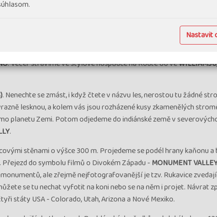
 súhlasom.
ilion Cliffs a rezervaci kmene Hopiů a Navahů.
o kmene Navajo. Ohromí nás světoznámá vyhlídka na oblouk řeky Co
Nastavit 
 v
ANTELOPE CANYONU
. Poté si prohlédneme jezero
LAKE POWELL
lavné silnici "Mother Road" -
ROUTE 66
se zastavíme na prohlídku lá
NO
. Večer strávíme ve stylové hospůdce na Route 66 ve
WILLIAMSU
)
. Nenechte se zmást, i když čtete v názvu les, nerostou tu žádné str
výrazně lesknou, a kolem vás jsou rozházené kusy zkamenělých stro
mimo planetu Zemi. Potom odjedeme do indiánské země v severovýcho
LLY
.
kovcovými stěnami o výšce 300 m. Projedeme se podél hrany kaňonu 
í. Přejezd do symbolu filmů o Divokém Západu -
MONUMENT VALLEY
monumentů, ale zřejmě nejfotografovanější je tzv. Rukavice zvedají
můžete se tu nechat vyfotit na koni nebo se na něm i projet. Návrat z
čtyři státy USA - Colorado, Utah, Arizona a Nové Mexiko.