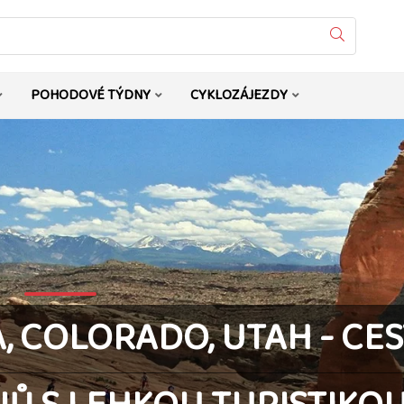
Vyhledat
POHODOVÉ TÝDNY
CYKLOZÁJEZDY
, COLORADO, UTAH - CE