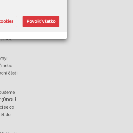
lorado -
cookies
Povoliť všetko
s
vového
, jehož
omy!
mů nebo
dní části
a budeme
 (ÚDOLÍ
cí se do
pět do