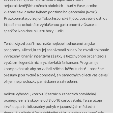
nejatraktivnějších ročních obdobích – buď v čase jarního
kvetení sakur, nebo během podzimního červenání javorů.
Prozkoumáte pulzující Tokio, historické Kjóto, posvátný ostrov
Mijadžima, ochutnáte vyhlášenou gastronomii v Ósace a
spatříte ikonickou siluetu hory Fudži.
Tento zájezd patří mezi naše nejlépe hodnocené asijské
programy. Klienti, kteří jej absolvovali, si nejvíce chválí dokonale
vyvážený itinerář, intenzivní zážitky a bezchybnou organizaci s
využitím legendárních rychlovlaků šinkansen. Program je
koncipován tak, aby ho zvládli všichni běžní turisté – náročné
přesuny jsou rychlé a pohodlné, a v samotných cílech vás čekají
příjemné procházky památkami a zahradami.
Velkou výhodou, kterou účastníci v recenzích pravidelně
oceňují, je malá skupina od 8 do 16 cestovatelů. Ta zaručuje
skvělou partu lidí, snadný pohyb v japonských městech i