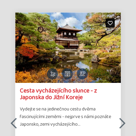
Detail
Det
,
Cesta vycházejícího slunce - z
zájazdu
zá
Japonska do Jižní Koreje
Vydejte se na jedinečnou cestu dvěma
fascinujícími zeměmi - nejprve s námi poznáte
Japonsko, zemi vycházejícího…