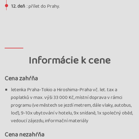
Cena
3 702 €
12. deň
: přílet do Prahy.
cena za 12 dní
Kód termínu
26JAP01161
VYPRODÁNO, garance odjezdu, průvodce: Veronika
Štěrbová
termín
uzavřen
Informácie k cene
Termín
19.05. - 30.05.26
utorok - sobota
Cena
3 702 €
cena za 12 dní
Cena zahŕňa
Kód termínu
26JAP01159
letenka Praha-Tokio a Hiroshima-Praha vč. let. tax a
VYPRODÁNO, garance odjezdu, průvodce: Jakub Kunát
poplatků v max. výši 33 000 Kč, místní doprava v rámci
termín
programu (ve městech se jezdí metrem, dále vlaky, autobus,
uzavřen
loď), 9-10x ubytování v hotelu, 9x snídaně, 1x společný oběd,
vedoucí zájezdu, informační materiály
Cena nezahŕňa