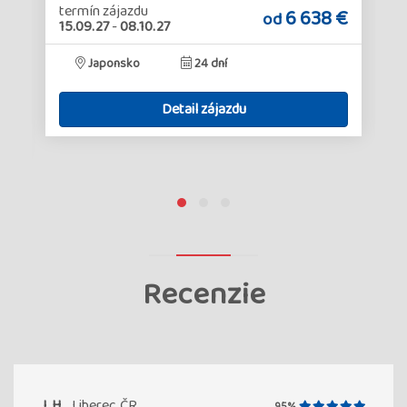
termín zájazdu
6 638 €
od
15.09.27
-
08.10.27
€
Japonsko
24 dní
Detail zájazdu
Recenzie
J. H.
Liberec, ČR
95%