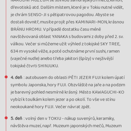
NÁRODNÍ MUZEUM se sbírkou samurajských mečů, kimon,
Cena
3 830 €
dřevotisků atd. Dalším místem, které je v Tokiu nutné vidět,
je chrám SENSO-JI s pětipatrovou pagodou. Abyste se
cena za 12 dní
Kód termínu
27JAP01164
dostali dovnitř, musíte projít přes KAMINARI-MON, krásnou
průvodce:
Pavel Pšeja
BRÁNU HROMU. V případě dostatku času méně
rezervovať
navštěvovaná oblast YANAKA s budovami z doby před 2. sv.
voľno
válkou. Večer si můžeme užít výhled z tokijské SKY TREE,
634 m vysoké věže, a poté ochutnáme první sushi, ramen
Termín
12.10. - 23.10.26
pondelok - piatok
(vaječné nudle) anebo třeba jakitori (špízy) v nejživější
Cena
3 702 €
tokijské čtvrti SHINJUKU.
cena za 12 dní
Kód termínu
26JAP01163
4. deň
: autobusem do oblasti PĚTI JEZER FUJI kolem úpatí
VYPRODÁNO, garance odjezdu, průvodce:
Zuzana Zajícová
symbolu Japonska, hory FUJI. Obzvláště na jaře a na podzim
termín
je barevný pohled nesmírně krásný. Město KAWAGUCHI-KO
vypredaný
vybízí k toulkám kolem jezer a po okolí. To vše ve stínu
neokoukané hory FUJI. Večer návrat zpět.
Termín
23.10. - 03.11.26
piatok - utorok
Cena
3 702 €
5. deň
: volný den v TOKIU - nákup suvenýrů, keramiky,
návštěva muzeí, např. Muzeum japonských mečů, Muzeum
cena za 12 dní