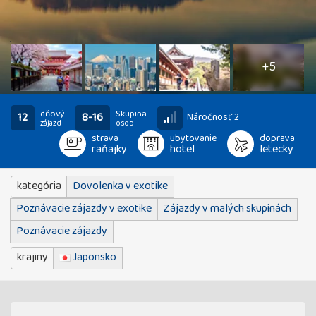
10
fotografií
+5
dňový
Skupina
12
8-16
Náročnosť 2
zájazd
osob
strava
ubytovanie
doprava
raňajky
hotel
letecky
kategória
Dovolenka v exotike
Poznávacie zájazdy v exotike
Zájazdy v malých skupinách
Poznávacie zájazdy
krajiny
Japonsko