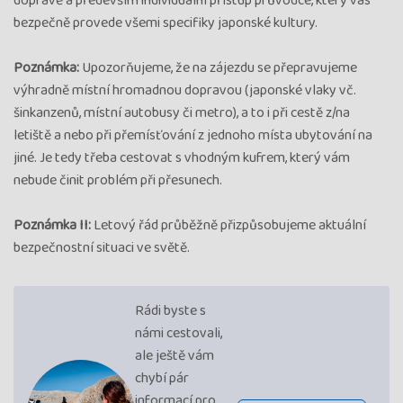
dopravě a především individuální přístup průvodce, který vás
bezpečně provede všemi specifiky japonské kultury.
Poznámka:
Upozorňujeme, že na zájezdu se přepravujeme
výhradně místní hromadnou dopravou (japonské vlaky vč.
šinkanzenů, místní autobusy či metro), a to i při cestě z/na
letiště a nebo při přemísťování z jednoho místa ubytování na
jiné. Je tedy třeba cestovat s vhodným kufrem, který vám
nebude činit problém při přesunech.
Poznámka II:
Letový řád průběžně přizpůsobujeme aktuální
bezpečnostní situaci ve světě.
Rádi byste s
námi cestovali,
ale ještě vám
chybí pár
informací pro