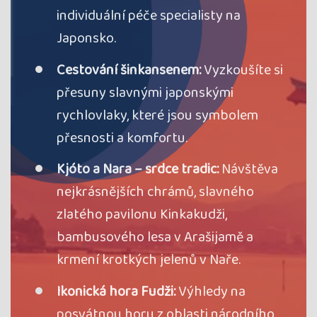
Termín
18.03. - 29.03.27
štvrtok - pondelok
individuální péče specialisty na
Cena
3 830 €
Japonsko.
cena za 12 dní
Kód termínu
27JAP01157
Cestování šinkansenem:
Vyzkoušíte si
období květu sakur, průvodce:
Milena Procházková
přesuny slavnými japonskými
rezervovať
rychlovlaky, které jsou symbolem
voľno
přesnosti a komfortu.
Termín
30.03. - 10.04.27
utorok - sobota
Cena
3 830 €
Kjóto a Nara – srdce tradic:
Návštěva
cena za 12 dní
nejkrásnějších chrámů, slavného
Kód termínu
27JAP01155
zlatého pavilonu Kinkakudži,
období květu sakur, průvodce:
Pavel Šourek
rezervovať
bambusového lesa v Arašijamě a
voľno
krmení krotkých jelenů v Naře.
Termín
05.04. - 16.04.27
pondelok - piatok
Ikonická hora Fudži:
Výhledy na
Cena
3 830 €
posvátnou horu z oblasti národního
cena za 12 dní