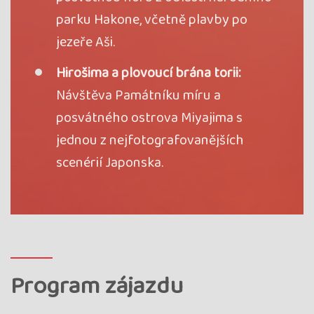
Kód termínu
27JAP01151
parku Hakone, včetně plavby po
průvodce:
Milena Procházková
jezeře Aši.
rezervovať
voľno
Hirošima a plovoucí brána torii:
Návštěva Památníku míru a
Termín
05.05. - 16.05.27
streda - nedeľa
Cena
3 830 €
posvátného ostrova Miyajima s
cena za 12 dní
jednou z nejfotografovanějších
Kód termínu
27JAP01161
scenérií Japonska.
poslední 3 místa, garance odjezdu, průvodce:
Marek Bejr
rezervovať
voľno
Termín
15.09. - 26.09.27
streda - nedeľa
Cena
3 830 €
cena za 12 dní
Program zájazdu
Kód termínu
27JAP01163
průvodce:
Veronika Štěrbová