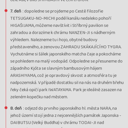
vypredaný
7. deň
: dopoledne se projdeme po Cestě filozofie
Termín
26.10. - 06.11.25
nedeľa - štvrtok
TETSUGAKU-NO-MICHI podél kanálu nedaleko pohoří
Cena
3 617 €
HIGAŠIJAMA, můžeme navštívit i Stříbrný pavilion se
cena za 12 dní
zahradou a dorazíme k chrámu NANZEN-JI s nádherným
Kód termínu
25JAP01162
výhledem. Nalezneme tu i hojo, obytné budovy
VYPRODÁNO, garance odjezdu, průvodce: Milena
představeného, a zenovou ZAHRADU SKÁKAJÍCÍHO TYGRA.
Procházková
Vychutnáme si šálek japonského matcha čaje a pokocháme
termín
se pohledem na malý vodopád. Odpoledne se přesuneme do
uzavřen
západního Kjóta se slavným bambusovým hájem
ARASHIYAMA, což je opravdový skvost a atmosféra tu je
Termín
07.11. - 19.11.25
piatok - streda
nadpozemská. V případě dostatku sil na nás na druhém břehu
Cena
3 617 €
řeky čeká opičí park IWATAYAMA. Park je ideálně zasazen na
cena za 13 dní
zeleném kopečku nad městem.
Kód termínu
25JAP01161
VYPRODÁNO, garance odjezdu, průvodce: Radka
8. deň
: odjezd do prvního japonského hl. města NARA, na
Dočkalová
jehož území stojí jedna z nejcennějších památek Japonska -
termín
DAIBUTSU (Velký Buddha) v chrámu TODAI-JI nad
uzavřen