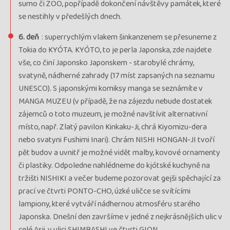
Kód termínu
26JAP01162
sumo či ZOO, popřípadě dokončení návštěvy památek, které
VYPRODÁNO, garance odjezdu, průvodce:
Zuzana Zajícová
se nestihly v předešlých dnech.
termín
6. deň
: superrychlým vlakem šinkanzenem se přesuneme z
vypredaný
Tokia do KYÓTA. KYÓTO, to je perla Japonska, zde najdete
Termín
12.11. - 23.11.26
štvrtok - pondelok
vše, co činí Japonsko Japonskem - starobylé chrámy,
Cena
3 702 €
svatyně, nádherné zahrady (17 míst zapsaných na seznamu
UNESCO). S japonskými komiksy manga se seznámíte v
cena za 12 dní
Kód termínu
26JAP01154
MANGA MUZEU (v případě, že na zájezdu nebude dostatek
UZAVŘENO
zájemců o toto muzeum, je možné navštívit alternativní
termín
místo, např. Zlatý pavilon Kinkaku-Ji, chrá Kiyomizu-dera
uzavřen
nebo svatyni Fushimi Inari). Chrám NISHI HONGAN-JI tvoří
pět budov a uvnitř je možné vidět malby, kovové ornamenty
Termín
24.03. - 04.04.27
streda - nedeľa
či plastiky. Odpoledne nahlédneme do kjótské kuchyně na
Cena
3 830 €
tržišti NISHIKI a večer budeme pozorovat gejši spěchající za
cena za 12 dní
prací ve čtvrti PONTO-CHO, úzké uličce se svítícími
Kód termínu
27JAP01160
lampiony, které vytváří nádhernou atmosféru starého
VYPRODÁNO, průvodce:
Kamil Hanák
Japonska. Dnešní den završíme v jedné z nejkrásnějších ulic v
termín
celé Asii, v ulici SHIMBASHI ve čtvrti GION.