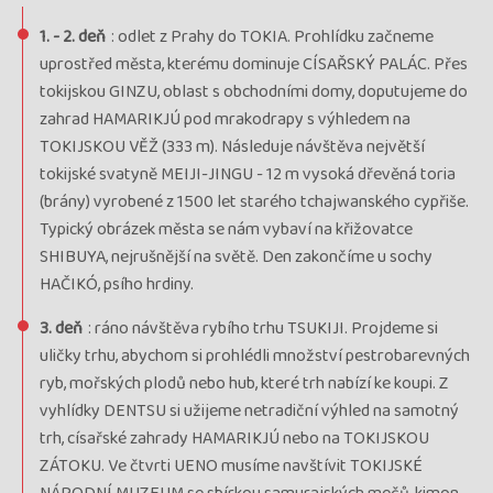
rezervovať
voľno
1. - 2. deň
: odlet z Prahy do TOKIA. Prohlídku začneme
uprostřed města, kterému dominuje CÍSAŘSKÝ PALÁC. Přes
Termín
25.09. - 06.10.27
sobota - streda
tokijskou GINZU, oblast s obchodními domy, doputujeme do
Cena
3 830 €
zahrad HAMARIKJÚ pod mrakodrapy s výhledem na
cena za 12 dní
TOKIJSKOU VĚŽ (333 m). Následuje návštěva největší
Kód termínu
27JAP01158
tokijské svatyně MEIJI-JINGU - 12 m vysoká dřevěná toria
průvodce:
Zuzana Zajícová
(brány) vyrobené z 1500 let starého tchajwanského cypřiše.
rezervovať
Typický obrázek města se nám vybaví na křižovatce
voľno
SHIBUYA, nejrušnější na světě. Den zakončíme u sochy
Termín
20.10. - 31.10.27
streda - nedeľa
HAČIKÓ, psího hrdiny.
Cena
3 830 €
3. deň
: ráno návštěva rybího trhu TSUKIJI. Projdeme si
cena za 12 dní
uličky trhu, abychom si prohlédli množství pestrobarevných
Kód termínu
27JAP01162
ryb, mořských plodů nebo hub, které trh nabízí ke koupi. Z
průvodce:
Pavel Pšeja
vyhlídky DENTSU si užijeme netradiční výhled na samotný
rezervovať
trh, císařské zahrady HAMARIKJÚ nebo na TOKIJSKOU
voľno
ZÁTOKU. Ve čtvrti UENO musíme navštívit TOKIJSKÉ
Termín
31.10. - 11.11.27
nedeľa - štvrtok