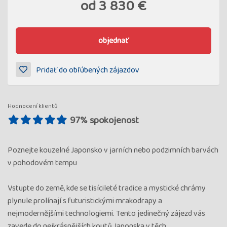
od
3 830 €
objednať
Pridať do obľúbených zájazdov
Hodnocení klientů
97% spokojenost
Poznejte kouzelné Japonsko v jarních nebo podzimních barvách
v pohodovém tempu
Vstupte do země, kde se tisícileté tradice a mystické chrámy
plynule prolínají s futuristickými mrakodrapy a
nejmodernějšími technologiemi. Tento jedinečný zájezd vás
zavede do nejkrásnějších koutů Japonska v těch