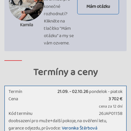
konečné
Mám otázku
rozhodnutí?
Klikněte na
Kamila
tlačítko "Mám
otázku" a my se
vám ozveme.
Termíny a ceny
Termín
21.09. - 02.10.26
pondelok - piatok
Cena
3 702 €
cena za 12 dní
Kód termínu
26JAP01158
doobsazení pro muže+další pokoje, na ověření letu,
garance odjezdu, průvodce:
Veronika Štěrbová