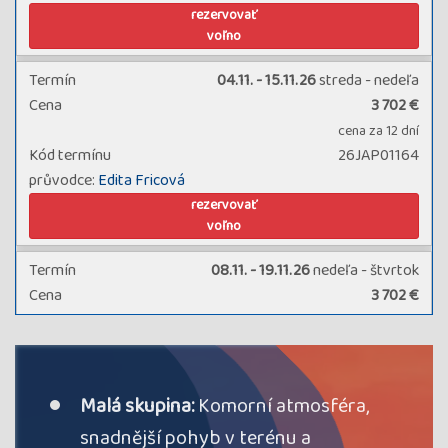
rezervovať
voľno
Termín
04.11. - 15.11.26
streda - nedeľa
Cena
3 702 €
cena za 12 dní
Kód termínu
26JAP01164
průvodce:
Edita Fricová
rezervovať
voľno
Termín
08.11. - 19.11.26
nedeľa - štvrtok
Cena
3 702 €
cena za 12 dní
Kód termínu
26JAP01156
průvodce:
Radka Dočkalová
rezervovať
Malá skupina:
Komorní atmosféra,
voľno
snadnější pohyb v terénu a