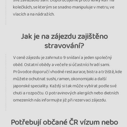
své zavazadlo sám. Doporučujeme proto lehký kufr na
kolečkách, se kterým se snadno manipuluje v metru, ve
vlacích a na nádražích.
Jak je na zájezdu zajištěno
stravování?
V ceně zájezdu je zahrnuto 9 snídaní a jeden společný
oběd. Ostatní obědy a večeře si účastníci hradí sami.
Průvodce doporučí vhodné restaurace, bistra a tržiště, kde
můžete ochutnat sushi, ramen, okonomijaki a další
japonské speciality. Každý si tak může vybírat podle své
chuti a rozpočtu. O potravinových alergiích nebo dietních
omezeních nás informujte již při rezervaci zájezdu.
Potřebují občané ČR vízum nebo