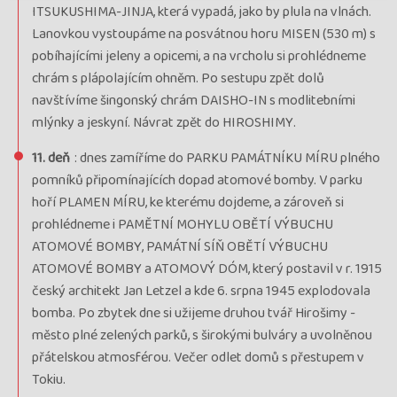
ITSUKUSHIMA-JINJA, která vypadá, jako by plula na vlnách.
Termín
31.03. - 12.04.26
utorok - nedeľa
Lanovkou vystoupáme na posvátnou horu MISEN (530 m) s
Cena
3 702 €
pobíhajícími jeleny a opicemi, a na vrcholu si prohlédneme
cena za 13 dní
chrám s plápolajícím ohněm. Po sestupu zpět dolů
Kód termínu
26JAP01155
navštívíme šingonský chrám DAISHO-IN s modlitebními
VYPRODÁNO, období květu sakur, průvodce: Radka
mlýnky a jeskyní. Návrat zpět do HIROSHIMY.
Dočkalová
termín
11. deň
: dnes zamíříme do PARKU PAMÁTNÍKU MÍRU plného
uzavřen
pomníků připomínajících dopad atomové bomby. V parku
hoří PLAMEN MÍRU, ke kterému dojdeme, a zároveň si
Termín
11.04. - 22.04.26
sobota - streda
prohlédneme i PAMĚTNÍ MOHYLU OBĚTÍ VÝBUCHU
Cena
3 702 €
ATOMOVÉ BOMBY, PAMÁTNÍ SÍŇ OBĚTÍ VÝBUCHU
cena za 12 dní
ATOMOVÉ BOMBY a ATOMOVÝ DÓM, který postavil v r. 1915
Kód termínu
26JAP01151
český architekt Jan Letzel a kde 6. srpna 1945 explodovala
VYPRODÁNO, garance odletu, průvodce: Kateřina Krejčová
bomba. Po zbytek dne si užijeme druhou tvář Hirošimy -
termín
město plné zelených parků, s širokými bulváry a uvolněnou
uzavřen
přátelskou atmosférou. Večer odlet domů s přestupem v
Termín
19.04. - 30.04.26
nedeľa - štvrtok
Tokiu.