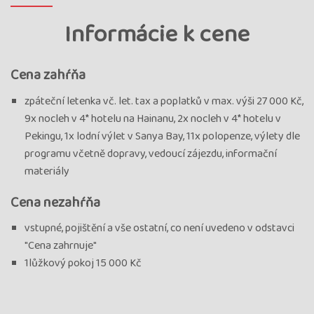
Informácie k cene
Cena zahŕňa
zpáteční letenka vč. let. tax a poplatků v max. výši 27 000 Kč,
9x nocleh v 4* hotelu na Hainanu, 2x nocleh v 4* hotelu v
Pekingu, 1x lodní výlet v Sanya Bay, 11x polopenze, výlety dle
programu včetně dopravy, vedoucí zájezdu, informační
materiály
Cena nezahŕňa
vstupné, pojištění a vše ostatní, co není uvedeno v odstavci
"Cena zahrnuje"
1lůžkový pokoj 15 000 Kč