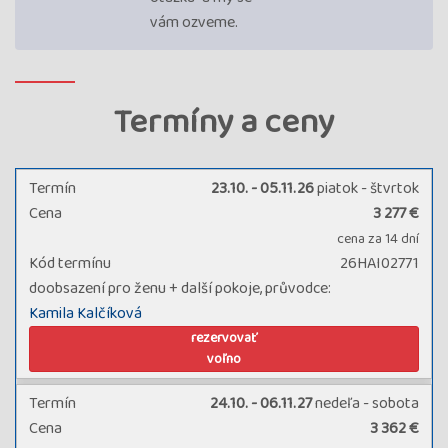
vám ozveme.
Termíny a ceny
Termín
23.10. - 05.11.26
piatok - štvrtok
Cena
3 277 €
cena za 14 dní
Kód termínu
26HAI02771
doobsazení pro ženu + další pokoje, průvodce:
Kamila Kalčíková
rezervovať
voľno
Termín
24.10. - 06.11.27
nedeľa - sobota
Cena
3 362 €