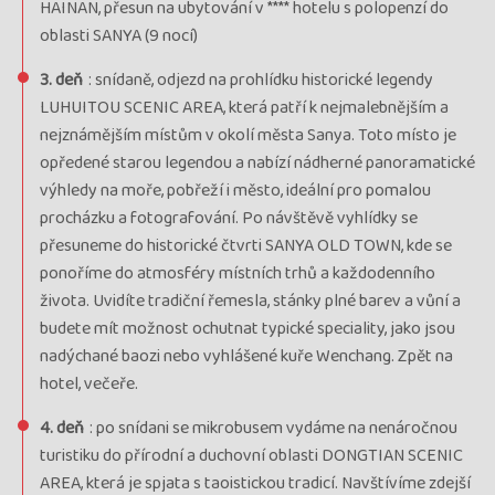
HAINAN, přesun na ubytování v **** hotelu s polopenzí do
oblasti SANYA (9 nocí)
3. deň
: snídaně, odjezd na prohlídku historické legendy
LUHUITOU SCENIC AREA, která patří k nejmalebnějším a
nejznámějším místům v okolí města Sanya. Toto místo je
opředené starou legendou a nabízí nádherné panoramatické
výhledy na moře, pobřeží i město, ideální pro pomalou
procházku a fotografování. Po návštěvě vyhlídky se
přesuneme do historické čtvrti SANYA OLD TOWN, kde se
ponoříme do atmosféry místních trhů a každodenního
života. Uvidíte tradiční řemesla, stánky plné barev a vůní a
budete mít možnost ochutnat typické speciality, jako jsou
nadýchané baozi nebo vyhlášené kuře Wenchang. Zpět na
hotel, večeře.
4. deň
: po snídani se mikrobusem vydáme na nenáročnou
turistiku do přírodní a duchovní oblasti DONGTIAN SCENIC
AREA, která je spjata s taoistickou tradicí. Navštívíme zdejší