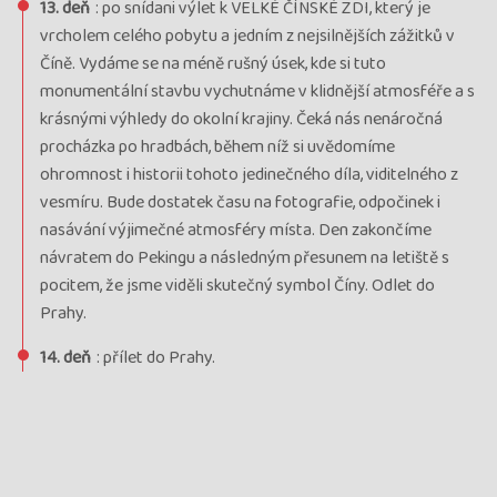
13. deň
: po snídani výlet k VELKÉ ČÍNSKÉ ZDI, který je
vrcholem celého pobytu a jedním z nejsilnějších zážitků v
Číně. Vydáme se na méně rušný úsek, kde si tuto
monumentální stavbu vychutnáme v klidnější atmosféře a s
krásnými výhledy do okolní krajiny. Čeká nás nenáročná
procházka po hradbách, během níž si uvědomíme
ohromnost i historii tohoto jedinečného díla, viditelného z
vesmíru. Bude dostatek času na fotografie, odpočinek i
nasávání výjimečné atmosféry místa. Den zakončíme
návratem do Pekingu a následným přesunem na letiště s
pocitem, že jsme viděli skutečný symbol Číny. Odlet do
Prahy.
14. deň
: přílet do Prahy.