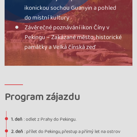
ikonickou sochou Guanyin a pohled
do místní kultury
Závěrečné poznávání ikon Číny v
Pekingu – Zakázané město, historické
památky a Velká čínská zeď
Program zájazdu
1. deň
: odlet z Prahy do Pekingu.
2. deň
: přílet do Pekingu, přestup a přímý let na ostrov