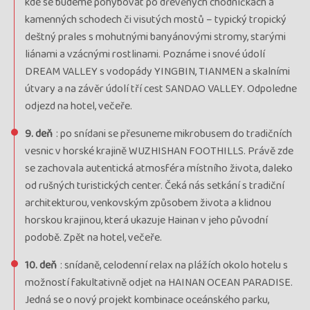
kde se budeme pohybovat po dřevěných chodníčkách a
kamenných schodech či visutých mostů – typický tropický
deštný prales s mohutnými banyánovými stromy, starými
liánami a vzácnými rostlinami. Poznáme i snové údolí
DREAM VALLEY s vodopády YINGBIN, TIANMEN a skalními
útvary a na závěr údolí tří cest SANDAO VALLEY. Odpoledne
odjezd na hotel, večeře.
9. deň
: po snídani se přesuneme mikrobusem do tradičních
vesnic v horské krajině WUZHISHAN FOOTHILLS. Právě zde
se zachovala autentická atmosféra místního života, daleko
od rušných turistických center. Čeká nás setkání s tradiční
architekturou, venkovským způsobem života a klidnou
horskou krajinou, která ukazuje Hainan v jeho původní
podobě. Zpět na hotel, večeře.
10. deň
: snídaně, celodenní relax na plážích okolo hotelu s
možností fakultativně odjet na HAINAN OCEAN PARADISE.
Jedná se o nový projekt kombinace oceánského parku,