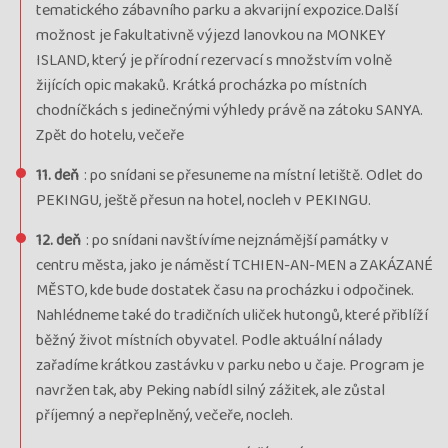
tematického zábavního parku a akvarijní expozice.Další
možnost je fakultativně výjezd lanovkou na MONKEY
ISLAND, který je přírodní rezervací s množstvím volně
žijících opic makaků. Krátká procházka po místních
chodníčkách s jedinečnými výhledy právě na zátoku SANYA.
Zpět do hotelu, večeře
11. deň
: po snídani se přesuneme na místní letiště. Odlet do
PEKINGU, ještě přesun na hotel, nocleh v PEKINGU.
12. deň
: po snídani navštívíme nejznámější památky v
centru města, jako je náměstí TCHIEN-AN-MEN a ZAKÁZANÉ
MĚSTO, kde bude dostatek času na procházku i odpočinek.
Nahlédneme také do tradičních uliček hutongů, které přiblíží
běžný život místních obyvatel. Podle aktuální nálady
zařadíme krátkou zastávku v parku nebo u čaje. Program je
navržen tak, aby Peking nabídl silný zážitek, ale zůstal
příjemný a nepřeplněný, večeře, nocleh.