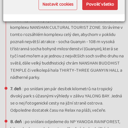
PHOENIX ISLAND.
Nastavit cookies
Povoliť všetko
6. deň
: tento den bude zaměřen na buddhismum a čínskou
filozofii, protože pojedeme do buddhistického chrámového
komplexu NANSHAN CULTURAL TOURIST ZONE. Strávíme v
tomto rozsáhlém komplexu celý den, abychom v poklidu
poznali největší atrakce - socha Guanyin - 108 m vysoká
třístranná socha bohyně milosrdenství (Guanyin), která se
tyčí nad mořem a je jednou z největších soch svého druhu na
světě, dále velký buddhistický chrám NANSHAN BUDDHIST
TEMPLE či velkolepá hala THIRTY-THREE GUANYIN HALL a
nádherné parky.
7. deň
: po snídani jen pár desítek kilometrů na tropický
divoký park s úžasnými výhledy v zálivu YALONG BAY. Jedná
se o nej fotogenické cesty na jižní straně ostrova.
Odpoledne dostatek času na Relax na pláži, večeře.
8. deň
: po snídani odjedeme do NP YANODA RAINFOREST,