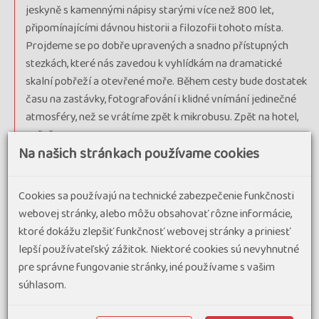
jeskyně s kamennými nápisy starými více než 800 let,
připomínajícími dávnou historii a filozofii tohoto místa.
Projdeme se po dobře upravených a snadno přístupných
stezkách, které nás zavedou k vyhlídkám na dramatické
skalní pobřeží a otevřené moře. Během cesty bude dostatek
času na zastávky, fotografování i klidné vnímání jedinečné
atmosféry, než se vrátíme zpět k mikrobusu. Zpět na hotel,
večeře.
Na našich stránkach používame cookies
5. deň
: den zahájíme bohatou snídaní v hotelu. Následuje
celodenní volno, které můžete věnovat odpočinku i
Cookies sa používajú na technické zabezpečenie funkčnosti
individuálním aktivitám. Nabízí se relaxace a koupání u moře,
webovej stránky, alebo môžu obsahovať rôzne informácie,
využití hotelových služeb nebo příjemné procházky v jižní
ktoré dokážu zlepšiť funkčnosť webovej stránky a priniesť
části ostrova Hainan, kde se nachází naše ubytování. Ideální
lepší používateľský zážitok. Niektoré cookies sú nevyhnutné
den k načerpání energie a vychutnání tropické atmosféry
pre správne fungovanie stránky, iné používame s vašim
ostrova. Pozdě odpoledne nás čeká úžasná plavba lodí v
súhlasom.
Sanya Bay s bufetem přímo na lodi i včetně občerstvení, kde
budeme mít výhled na osvětlenou panoramu SANYA a