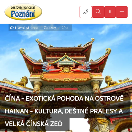
Vyhledat
Menu
Hla
Hlavná stránka
Zájazdy
Čína
ČÍNA - EXOTICKÁ POHODA NA OSTROVĚ
HAINAN - KULTURA, DEŠTNÉ PRALESY A
VELKÁ ČÍNSKÁ ZEĎ