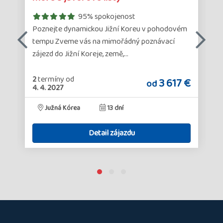
95% spokojenost
Poznejte dynamickou Jižní Koreu v pohodovém
tempu Zveme vás na mimořádný poznávací
zájezd do Jižní Koreje, země,…
2
termíny
od
€
3 617 €
od
4. 4. 2027
Južná Kórea
13 dní
Detail zájazdu