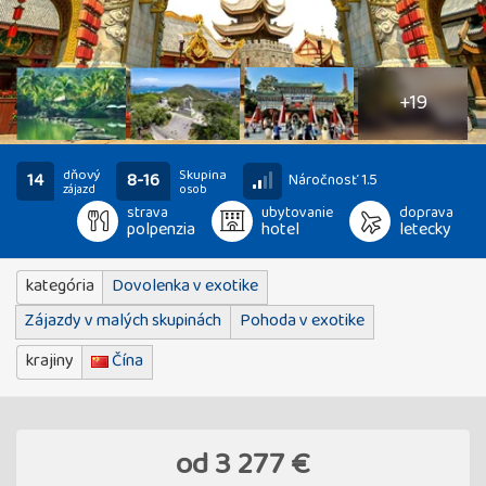
24
fotografií
+19
dňový
Skupina
14
8-16
Náročnosť 1.5
zájazd
osob
strava
ubytovanie
doprava
polpenzia
hotel
letecky
kategória
Dovolenka v exotike
Zájazdy v malých skupinách
Pohoda v exotike
krajiny
Čína
od
3 277 €