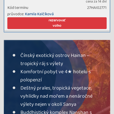
cena za 14 dní
Kód termínu
27HAI02771
průvodce:
Kamila Kalčíková
rezervovať
voľno
Čínský exotický ostrov Hainan -
tropický ráj s výlety
Komfortní pobyt ve 4★ hotelu s
polopenzí
Deštný prales, tropická vegetace,
vyhlídky nad mořem a nenáročné
výlety nejen v okolí Sanya
Buddhistický komplex Nanshan s