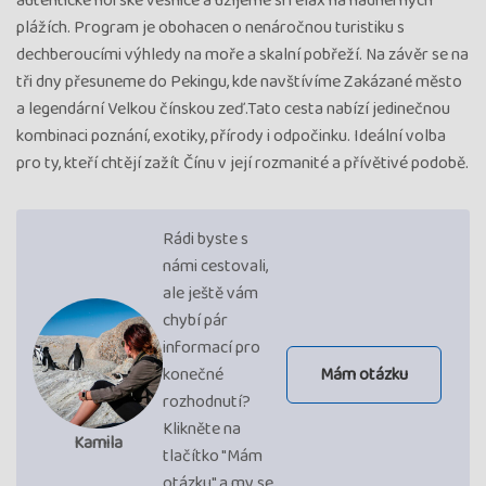
autentické horské vesnice a užijeme si relax na nádherných
plážích. Program je obohacen o nenáročnou turistiku s
dechberoucími výhledy na moře a skalní pobřeží. Na závěr se na
tři dny přesuneme do Pekingu, kde navštívíme Zakázané město
a legendární Velkou čínskou zeď.Tato cesta nabízí jedinečnou
kombinaci poznání, exotiky, přírody i odpočinku. Ideální volba
pro ty, kteří chtějí zažít Čínu v její rozmanité a přívětivé podobě.
Rádi byste s
námi cestovali,
ale ještě vám
chybí pár
informací pro
konečné
Mám otázku
rozhodnutí?
Klikněte na
Kamila
tlačítko "Mám
otázku" a my se