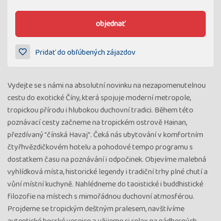
objednať
Pridať do obľúbených zájazdov
Vydejte se s námi na absolutní novinku na nezapomenutelnou
cestu do exotické Číny, která spojuje moderní metropole,
tropickou přírodu i hlubokou duchovní tradici. Během této
poznávací cesty začneme na tropickém ostrově Hainan,
přezdívaný "čínská Havaj". Čeká nás ubytování v komfortním
čtyřhvězdičkovém hotelu a pohodové tempo programu s
dostatkem času na poznávání i odpočinek. Objevíme malebná
vyhlídková místa, historické legendy i tradiční trhy plné chutí a
vůní místní kuchyně. Nahlédneme do taoistické i buddhistické
filozofie na místech s mimořádnou duchovní atmosférou.
Projdeme se tropickým deštným pralesem, navštívíme