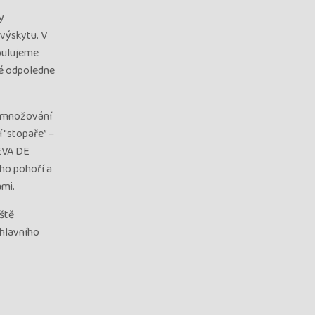
y
výskytu. V
pulujeme
lé odpoledne
rozmnožování
 "stopaře” –
UEVA DE
ho pohoří a
ami.
ště
hlavního