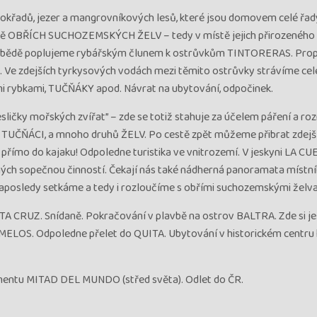
okřadů, jezer a mangrovníkových lesů, které jsou domovem celé řad
ně OBŘÍCH SUCHOZEMSKÝCH ŽELV – tedy v místě jejich přirozeného 
Po obědě poplujeme rybářským člunem k ostrůvkům TINTORERAS. Pro
. Ve zdejších tyrkysových vodách mezi těmito ostrůvky strávíme ce
mi rybkami, TUČŇÁKY apod. Návrat na ubytování, odpočinek.
esličky mořských zvířat” – zde se totiž stahuje za účelem páření a 
, TUČŇÁCI, a mnoho druhů ŽELV. Po cestě zpět můžeme přibrat zdejší
it přímo do kajaku! Odpoledne turistika ve vnitrozemí. V jeskyni LA C
h sopečnou činností. Čekají nás také nádherná panoramata místní
aposledy setkáme a tedy i rozloučíme s obřími suchozemskými želv
A CRUZ. Snídaně. Pokračování v plavbě na ostrov BALTRA. Zde si je
ELOS. Odpoledne přelet do QUITA. Ubytování v historickém centru 
umentu MITAD DEL MUNDO (střed světa). Odlet do ČR.