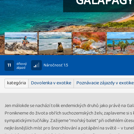
GALAPÁGY 
dňový
11
Náročnosť 1.5
zájazd
kategória
Dovolenka v exotike
Poznávacie zájazdy v exotike
Jen málokde se nachází tolik endemických druhů jako právě na G
Pronikneme do života obřích suchozemských želv, zaplaveme si s 
sympatickými tučňáky. Zažijeme "mořský balet" při odlehlém úte
nejkrásnějších míst pro šnorchlování a potápění na světě – v tun