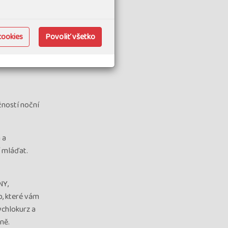
cookies
Povoliť všetko
žností noční
 a
 mláďat.
NY,
, které vám
ychlokurz a
ně.