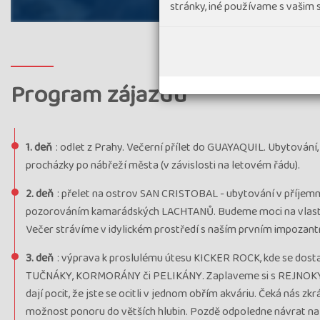
stránky, iné používame s vašim
Program zájazdu
1. deň
: odlet z Prahy. Večerní přílet do GUAYAQUIL. Ubytován
procházky po nábřeží města (v závislosti na letovém řádu).
2. deň
: přelet na ostrov SAN CRISTOBAL - ubytování v příjem
pozorováním kamarádských LACHTANŮ. Budeme moci na vlastní 
Večer strávíme v idylickém prostředí s naším prvním impozant
3. deň
: výprava k proslulému útesu KICKER ROCK, kde se dos
TUČNÁKY, KORMORÁNY či PELIKÁNY. Zaplaveme si s REJNOKY, n
dají pocit, že jste se ocitli v jednom obřím akváriu. Čeká nás 
možnost ponoru do větších hlubin. Pozdě odpoledne návrat na o