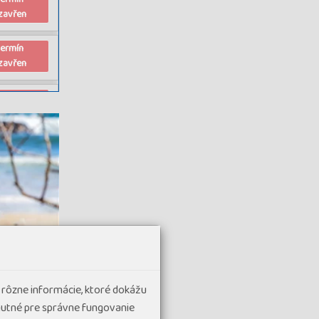
zavřen
termín
zavřen
termín
zavřen
 rôzne informácie, ktoré dokážu
hnutné pre správne fungovanie