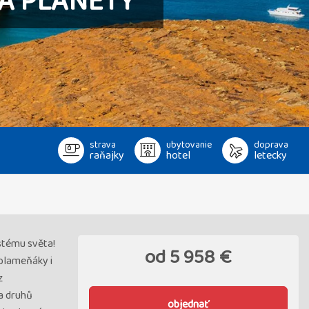
DA PLANETY
strava
ubytovanie
doprava
raňajky
hotel
letecky
stému světa!
od
5 958 €
 plameňáky i
z
ka druhů
objednať