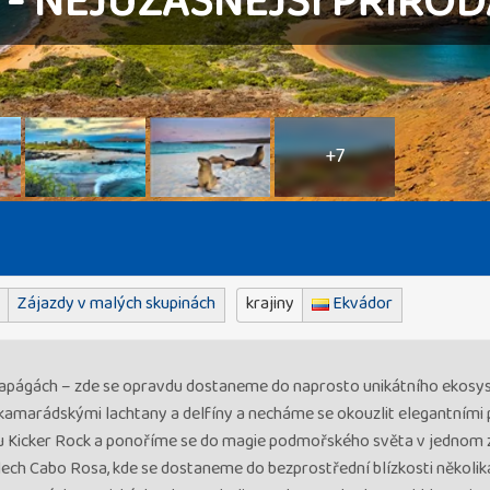
- NEJÚŽASNĚJŠÍ PŘÍRO
+7
Zájazdy v malých skupinách
krajiny
Ekvádor
alapágách – zde se opravdu dostaneme do naprosto unikátního ekosy
kamarádskými lachtany a delfíny a necháme se okouzlit elegantními
su Kicker Rock a ponoříme se do magie podmořského světa v jednom 
elech Cabo Rosa, kde se dostaneme do bezprostřední blízkosti několi