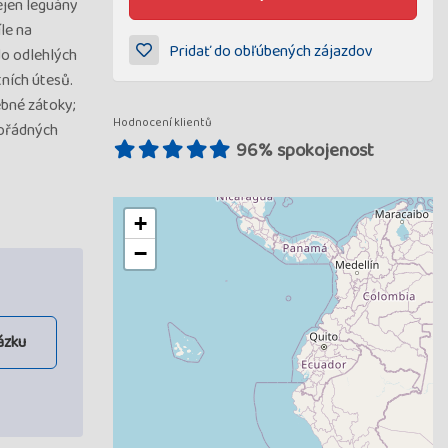
ejen leguány
le na
Pridať do obľúbených zájazdov
do odlehlých
ních útesů.
ebné zátoky;
Hodnocení klientů
mořádných
96% spokojenost
+
−
ázku