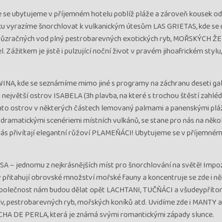
se ubytujeme v příjemném hotelu poblíž pláže a zároveň kousek od
vyrazíme šnorchlovat k vulkanickým útesům LAS GRIETAS, kde se m
růzračných vod plný pestrobarevných exotických ryb, MOŘSKÝCH ŽE
itkem je jistě i pulzující noční život v pravém jihoafrickém stylu,
NA, kde se seznámíme mimo jiné s programy na záchranu deseti ga
ejvětší ostrov ISABELA (3h plavba, na které s trochou štěstí zahlé
nto ostrov v některých částech lemovaný palmami a panenskými pl
dramatickými scenériemi místních vulkánů, se stane pro nás na někol
nás přivítají elegantní růžoví PLAMEŇÁCI! Ubytujeme se v příjemné
A – jednomu z nejkrásnějších míst pro šnorchlování na světě! Impoz
 přitahují obrovské množství mořské fauny a koncentruje se zde i ně
polečnost nám budou dělat opět LACHTANI, TUČŇÁCI a všudeypříto
lv, pestrobarevných ryb, mořských koníků atd. Uvidíme zde i MANTY
CHA DE PERLA, která je známá svými romantickými západy slunce.