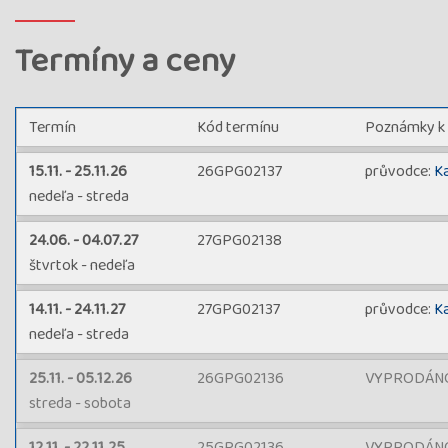
Termíny a ceny
Termín
Kód termínu
Poznámky k
15.11. - 25.11.26
26GPG02137
průvodce:
K
nedeľa - streda
24.06. - 04.07.27
27GPG02138
štvrtok - nedeľa
14.11. - 24.11.27
27GPG02137
průvodce:
K
nedeľa - streda
25.11. - 05.12.26
26GPG02136
VYPRODÁNO,
streda - sobota
12.11. - 22.11.25
25GPG02136
VYPRODÁNO, 