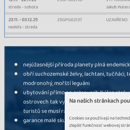
streda - sobota
Jakub Huter
23.11. - 03.12.25
25GPG02137
UZAVŘENO
nedeľa - streda
25.06. - 05.07.26
26GPG02138
VYPRODÁNO, 
štvrtok - nedeľa
Vladimír Le
nejúžasnější příroda planety plná endemic
obří suchozemské želvy, lachtani, tučňáci, t
modronohý, mořští leguáni
ubytování přímo na ostrovech !!! (čas stráv
Na našich stránkach po
ostrovech tak využíváme na maximum, zatí
turistů se musí ráno a večer přesouvat na l
Cookies sa používajú na techni
garance malé skupiny max. 8 klientů
zlepšiť funkčnosť webovej strán