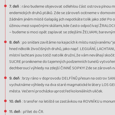
7. deň
: ráno budeme objevovat odlehlou část ostrova plnou m
endemických druhů ptáků. Zde se zároveň ocitneme v domovi
žádném jiném místě Galapág jich nepotkáte tolik jako zde! 
úžinou mezi sopečnými skálami, kde často odpočívají ŽRALOCI
– budeme si moci opět zaplavat se zdejšími ŽELVAMI, barevný
8. deň
: po snídani zavítáme na kajacích k místu nazývanému "j
hned několik živočišných druhů, jako např. LEGUÁNÍ, LACHTANI
místní lachtani jsou totiž natolik družní, že vám neváhají skoč
SUCRE pronikneme do tajemných podzemních tunelů vytvořenýc
dechberoucí výhledy na zdejší ČINNÉ SOPKY! Zde se zároveň n
9. deň
: brzy ráno v doprovodu DELFÍNŮ přesun na ostrov SANT
vychutnáme výhledy na dva staré magmatické krátery LOS GEM
města. Večerní procházka uprostřed koloniálních uliček.
10. deň
: transfer na letiště se zastávkou na ROVNÍKU u mon
11. deň
: přílet do ČR.