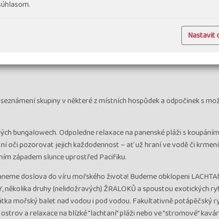
 súhlasom.
Nastavit 
í, seznámení skupiny v některé z místních hospůdek a odpočinek s mo
ných bungalowech. Odpoledne relaxace na panenské pláži s koupáním
oči pozorovat jejich každodennost – ať už hraní ve vodě či krmení
ním západem slunce uprostřed Pacifiku.
taneme doslova do víru mořského života! Budeme obklopeni LACHTA
ěkolika druhy (nelidožravých) ŽRALOKŮ a spoustou exotických ryb
zkrátka mořský balet nad vodou i pod vodou. Fakultativně potápěčský r
strov a relaxace na blízké "lachtaní” pláži nebo ve "stromové” kavár