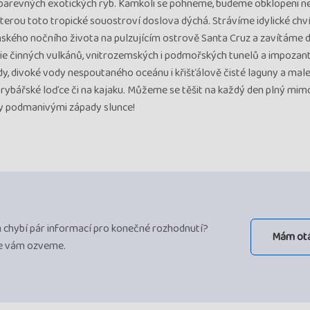
barevných exotických ryb. Kamkoli se pohneme, budeme obklopeni n
kterou toto tropické souostroví doslova dýchá. Strávíme idylické chví
anského nočního života na pulzujícím ostrově Santa Cruz a zavítáme 
rie činných vulkánů, vnitrozemských i podmořských tunelů a impozant
y, divoké vody nespoutaného oceánu i křišťálově čisté laguny a mal
rybářské loďce či na kajaku. Můžeme se těšit na každý den plný mi
ky podmanivými západy slunce!
ám chybí pár informací pro konečné rozhodnutí?
Mám ot
se vám ozveme.