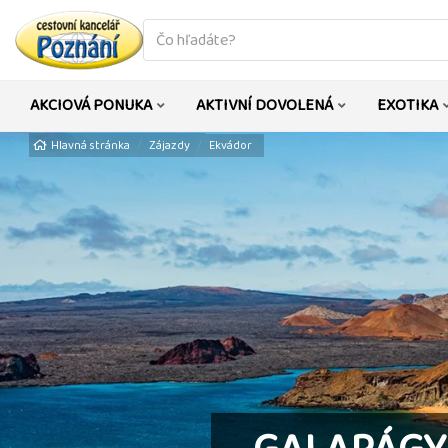
co
hledáte
AKCIOVÁ PONUKA
AKTIVNÍ DOVOLENÁ
EXOTIKA
Hlavná stránka
Zájazdy
Ekvádor