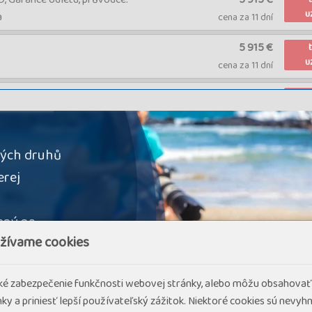
u
a
cena za 11 dní
5 915 €
u
cena za 11 dní
Garance odletu, průvodce:
5 958 €
u
mberk
cena za 11 dní
kých druhů
erej
ený na
užívame cookies
mco většina
odě)
cké zabezpečenie funkčnosti webovej stránky, alebo môžu obsahovať
ky a priniesť lepší používateľský zážitok. Niektoré cookies sú nevy