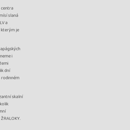
 centra
ísí slaná
LV a
 kterým je
lapágských
dneme i
ážemi
ik dní
m rodinném
antní skalní
kolik
mní
 a ŽRALOKY.