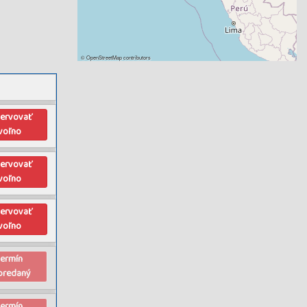
©
OpenStreetMap
contributors
zervovať
voľno
zervovať
voľno
zervovať
voľno
termín
predaný
termín