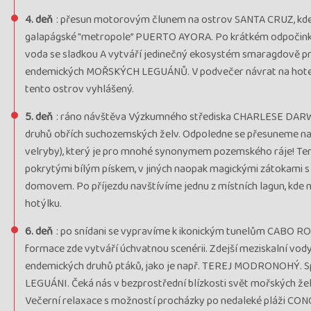
4. deň
: přesun motorovým člunem na ostrov SANTA CRUZ, kde 
galapágské "metropole” PUERTO AYORA. Po krátkém odpočinku 
voda se sladkou A vytváří jedinečný ekosystém smaragdově p
endemických MOŘSKÝCH LEGUÁNŮ. V podvečer návrat na hotel. Záž
tento ostrov vyhlášený.
5. deň
: ráno návštěva Výzkumného střediska CHARLESE DARWI
druhů obřích suchozemských želv. Odpoledne se přesuneme na n
velryby), který je pro mnohé synonymem pozemského ráje! Te
pokrytými bílým pískem, v jiných naopak magickými zátokami s 
domovem. Po příjezdu navštívíme jednu z místních lagun, kde 
hotýlku.
6. deň
: po snídani se vypravíme k ikonickým tunelům CABO ROS
formace zde vytváří úchvatnou scenérii. Zdejší meziskalní vody
endemických druhů ptáků, jako je např. TEREJ MODRONOHÝ. S
LEGUÁNI. Čeká nás v bezprostřední blízkosti svět mořských že
Večerní relaxace s možností procházky po nedaleké pláži CON