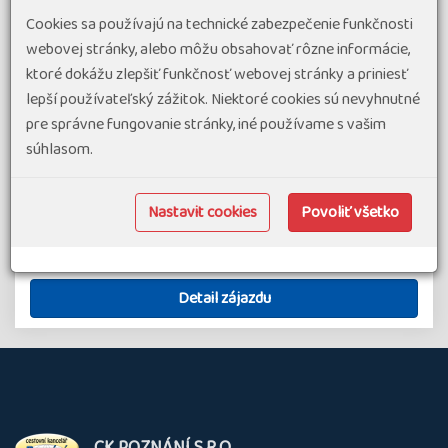
Rádi bychom vás pozvali na cestu severním a centrálním
Cookies sa používajú na technické zabezpečenie funkčnosti
Vietnamem, jehož barvy se prolínají a dohromady tvoří
webovej stránky, alebo môžu obsahovať rôzne informácie,
kompaktní mozaiku plnou kulturních, gastronomických a
ktoré dokážu zlepšiť funkčnosť webovej stránky a priniesť
etnických zážitků. Tato cesta vás přenese do dějin dávno
lepší používateľský zážitok. Niektoré cookies sú nevyhnutné
minulých, kdy byla města…
pre správne fungovanie stránky, iné používame s vašim
súhlasom.
#Dovolenka v exotike
#Poznávacie zájazdy v exotike
4
termíny
od
2 660 €
od
25. 9. 2026
Nastavit cookies
Povoliť všetko
Vietnam
17 dní
Náročnosť 1.5
Skupina 8-16
Detail zájazdu
O
CK POZNÁNÍ S.R.O.