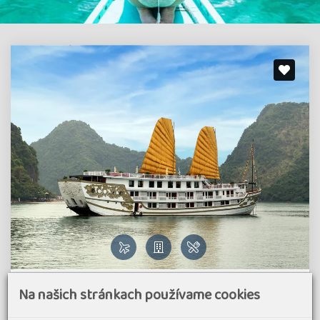
Barevný Vietnam s plavbou v zátoce Ha Long
Na našich stránkach používame cookies
Bay