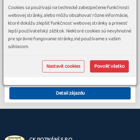
Největší z Jónských ostrovů – Kefalonie není dosud tolik
Cookies sa používajú na technické zabezpečenie funkčnosti
ovlivněn turismem jako okolní známější ostrovy. Ohromí
webovej stránky, alebo môžu obsahovať rôzne informácie,
vás svými smaragdově zelenými lesy a průzračným
ktoré dokážu zlepšiť funkčnosť webovej stránky a priniesť
mořem s těmi nejhezčími plážemi, které jsou obklopeny
lepší používateľský zážitok. Niektoré cookies sú nevyhnutné
bílými skalami. Navštívíme…
pre správne fungovanie stránky, iné používame s vašim
súhlasom.
#Letecké zájazdy v Európe
#Poznávacie zájazdy s turistikou
termín zájazdu
1 728 €
od
10.09.26
-
17.09.26
Nastavit cookies
Povoliť všetko
Grécko
8 dní
Náročnosť 1.5
Skupina 8
Detail zájazdu
O
CK POZNÁNÍ S.R.O.