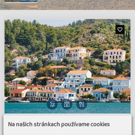
Pohodový týden - Řecko - Zelený ostrov
Na našich stránkach používame cookies
Kefalonia a Odysseova Ithaka