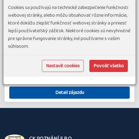
Kréta je největší z řeckých ostrovů. Je oblíbený pro své
Cookies sa používajú na technické zabezpečenie funkčnosti
přírodní krásy, rozmanitou krajinu, kde turisté mohou
webovej stránky, alebo môžu obsahovať rôzne informácie,
obdivovat hluboce zaříznuté a divoké soutěsky, vysoké
ktoré dokážu zlepšiť funkčnosť webovej stránky a priniesť
horské masívy, náhorní plošiny i nádherné památky,
lepší používateľský zážitok. Niektoré cookies sú nevyhnutné
spojené zejména s jednou…
pre správne fungovanie stránky, iné používame s vašim
súhlasom.
#Zájazdy v malých skupinách
#Letecké zájazdy v Európe
termín zájazdu
1 851 €
od
23.05.27
-
30.05.27
Nastavit cookies
Povoliť všetko
Grécko
8 dní
Náročnosť 2
Skupina 8
Detail zájazdu
O
CK POZNÁNÍ S.R.O.