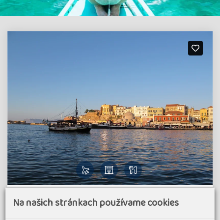
Pohodový týden - Soutěsky a moře Kréty
Na našich stránkach používame cookies