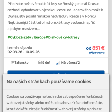
Před více než dvěma tisíci lety se římský generál Drusus
rozhodl vybudovat vojenskou cestu od Jaderského moře k
Dunaji, aby posílil římskou nadvládu v Raetii a v Noricu.
Nejkrásnější část této historické trasy vedoucí napříč
alpským masivem,…
#Cyklozájazdy v Európe
#Diaľkové cyklotrasy
851 €
od
termín zájazdu
02.09.26
-
10.09.26
dříve
919 €
Taliansko
9 dní
Náročnosť 2
Detail zájazdu
Na našich stránkach používame cookies
Cookies sa používajú na technické zabezpečenie funkčnosti
webovej stránky, alebo môžu obsahovať rôzne informácie,
ktoré dokážu zlepšiť funkčnosť webovej stránky a priniesť