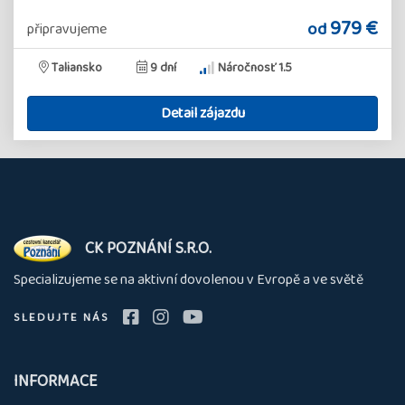
979 €
od
připravujeme
Taliansko
9 dní
Náročnosť 1.5
Detail zájazdu
O
CK POZNÁNÍ S.R.O.
nás
Specializujeme se na aktivní dovolenou v Evropě a ve světě
SLEDUJTE NÁS
INFORMACE