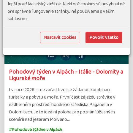
lepší používateľský zážitok. Niektoré cookies sú nevyhnutné
pre správne fungovanie stránky, iné používame s vašim
súhlasom.
Nastavit cookies
Povoliť všetko
Pohodový týden v Alpách - Itálie - Dolomity a
Ligurské moře
I v roce 2026 jsme zařadili velice žádanou kombinaci
turistiky a pobytu u moře. První část zájezdu strávíte v
nádherném prostředí horského střediska Paganella v
Dolomitech. Je to ideální poloha pro poznání úžasných
scenérií nad jezerem Molveno…
#Pohodové týždne v Alpách