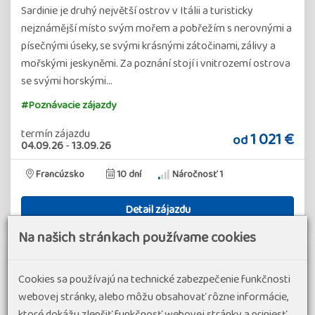
Sardinie je druhý největší ostrov v Itálii a turisticky
nejznámější místo svým mořem a pobřežím s nerovnými a
písečnými úseky, se svými krásnými zátočinami, zálivy a
mořskými jeskyněmi. Za poznání stojí i vnitrozemí ostrova
se svými horskými…
#Poznávacie zájazdy
termín zájazdu
1 021 €
od
04.09.26
-
13.09.26
Francúzsko
10 dní
Náročnosť 1
Detail zájazdu
Na našich stránkach používame cookies
Cookies sa používajú na technické zabezpečenie funkčnosti
webovej stránky, alebo môžu obsahovať rôzne informácie,
ktoré dokážu zlepšiť funkčnosť webovej stránky a priniesť