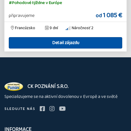
#Pohodové týždne v Európe
1 085 €
od
připravujeme
Francúzsko
9 dní
Náročnosť 2
Detail zájazdu
O
CK POZNÁNÍ S.R.O.
nás
Specializujeme se na aktivní dovolenou v Evropě a ve světě
SLEDUJTE NÁS
INFORMACE