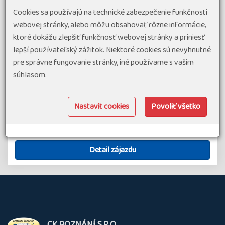
Austrálie patří mezi nejžádanější cestovatelské destinace
Cookies sa používajú na technické zabezpečenie funkčnosti
světa. Tento 17denní poznávací zájezd s českým
webovej stránky, alebo môžu obsahovať rôzne informácie,
průvodcem vás zavede k největším přírodním i kulturním
ktoré dokážu zlepšiť funkčnosť webovej stránky a priniesť
ikonám kontinentu – navštívíte Sydney, Melbourne,
lepší používateľský zážitok. Niektoré cookies sú nevyhnutné
Adelaide, Klokaní ostrov (Kangaroo…
pre správne fungovanie stránky, iné používame s vašim
súhlasom.
#Poznávacie zájazdy v exotike
#Zájazdy v malých skupinách
termín zájazdu
6 252 €
od
15.10.26
-
31.10.26
Nastavit cookies
Povoliť všetko
Austrália
17 dní
Náročnosť 1.5
Skupina 8
Detail zájazdu
O
CK POZNÁNÍ S.R.O.