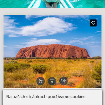
Austrálie - za klokany a protinožci do
Na našich stránkach používame cookies
Austrálie