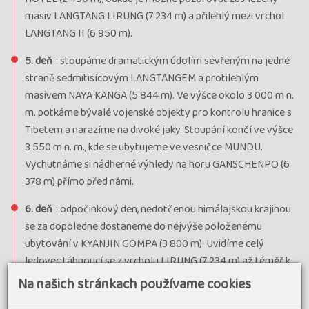
masiv LANGTANG LIRUNG (7 234 m) a přilehlý mezi vrchol
LANGTANG II (6 950 m).
5. deň
: stoupáme dramatickým údolím sevřeným na jedné
straně sedmitisícovým LANGTANGEM a protilehlým
masivem NAYA KANGA (5 844 m). Ve výšce okolo 3 000 m n.
m. potkáme bývalé vojenské objekty pro kontrolu hranice s
Tibetem a narazíme na divoké jaky. Stoupání končí ve výšce
3 550 m n. m., kde se ubytujeme ve vesničce MUNDU.
Vychutnáme si nádherné výhledy na horu GANSCHENPO (6
378 m) přímo před námi.
6. deň
: odpočinkový den, nedotčenou himálajskou krajinou
se za dopoledne dostaneme do nejvýše položenému
ubytování v KYANJIN GOMPA (3 800 m). Uvidíme celý
ledovec táhnoucí se z vrcholu LIRUNG (7 234 m) až téměř k
místům, kde jsme ubytováni. Dechberoucí je i pohled na
Na našich stránkach používame cookies
GANSCHENPO (6 378 m), DORJE LAKPA (6 966 m) a na