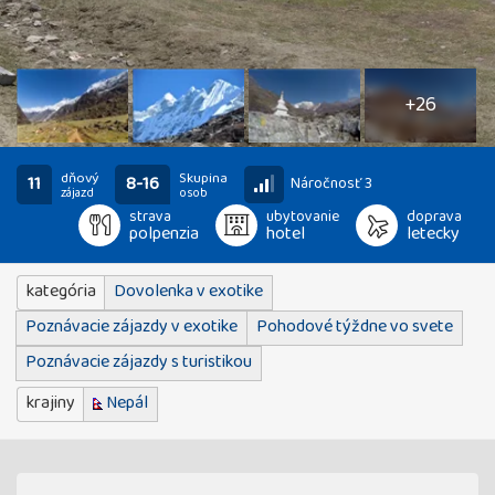
31
fotografií
+26
dňový
Skupina
11
8-16
Náročnosť 3
zájazd
osob
strava
ubytovanie
doprava
polpenzia
hotel
letecky
kategória
Dovolenka v exotike
Poznávacie zájazdy v exotike
Pohodové týždne vo svete
Poznávacie zájazdy s turistikou
krajiny
Nepál