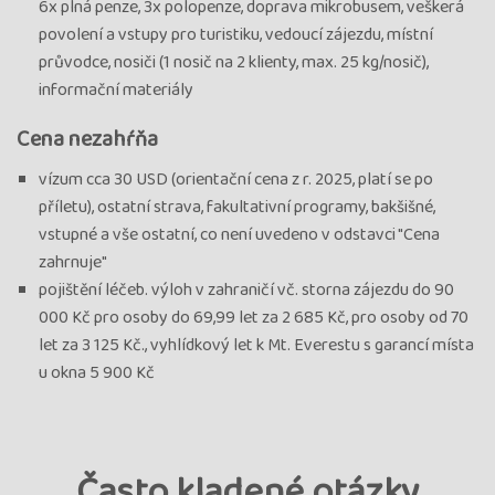
6x plná penze, 3x polopenze, doprava mikrobusem, veškerá
povolení a vstupy pro turistiku, vedoucí zájezdu, místní
průvodce, nosiči (1 nosič na 2 klienty, max. 25 kg/nosič),
informační materiály
Cena nezahŕňa
vízum cca 30 USD (orientační cena z r. 2025, platí se po
příletu), ostatní strava, fakultativní programy, bakšišné,
vstupné a vše ostatní, co není uvedeno v odstavci "Cena
zahrnuje"
pojištění léčeb. výloh v zahraničí vč. storna zájezdu do 90
000 Kč pro osoby do 69,99 let za 2 685 Kč, pro osoby od 70
let za 3 125 Kč., vyhlídkový let k Mt. Everestu s garancí místa
u okna 5 900 Kč
Často kladené otázky