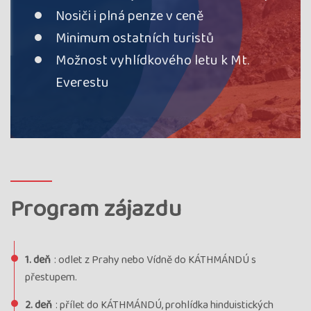
Nosiči i plná penze v ceně
Minimum ostatních turistů
Možnost vyhlídkového letu k Mt.
Everestu
Program zájazdu
1. deň
: odlet z Prahy nebo Vídně do KÁTHMÁNDÚ s
přestupem.
2. deň
: přílet do KÁTHMÁNDÚ, prohlídka hinduistických