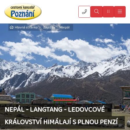
Vyhledat
Menu
Hla
Hlavná stránka
Zájazdy
Nepál
NEPÁL - LANGTANG - LEDOVCOVÉ
KRÁLOVSTVÍ HIMÁLAJÍ S PLNOU PENZÍ