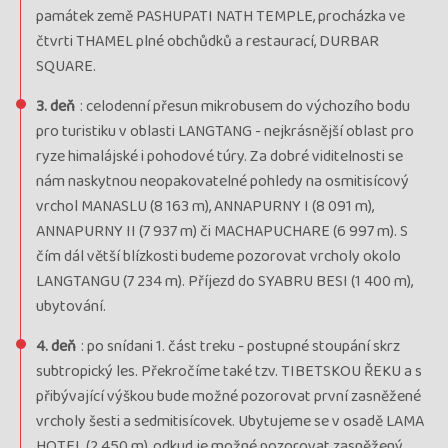
památek země PASHUPATI NATH TEMPLE, procházka ve
čtvrti THAMEL plné obchůdků a restaurací, DURBAR
SQUARE.
3. deň
: celodenní přesun mikrobusem do výchozího bodu
pro turistiku v oblasti LANGTANG - nejkrásnější oblast pro
ryze himalájské i pohodové túry. Za dobré viditelnosti se
nám naskytnou neopakovatelné pohledy na osmitisícový
vrchol MANASLU (8 163 m), ANNAPURNY I (8 091 m),
ANNAPURNY II (7 937 m) či MACHAPUCHARE (6 997 m). S
čím dál větší blízkosti budeme pozorovat vrcholy okolo
LANGTANGU (7 234 m). Příjezd do SYABRU BESI (1 400 m),
ubytování.
4. deň
: po snídani 1. část treku - postupné stoupání skrz
subtropický les. Překročíme také tzv. TIBETSKOU ŘEKU a s
přibývající výškou bude možné pozorovat první zasněžené
vrcholy šesti a sedmitisícovek. Ubytujeme se v osadě LAMA
HOTEL (2 450 m), odkud je možné pozorovat zasněžený