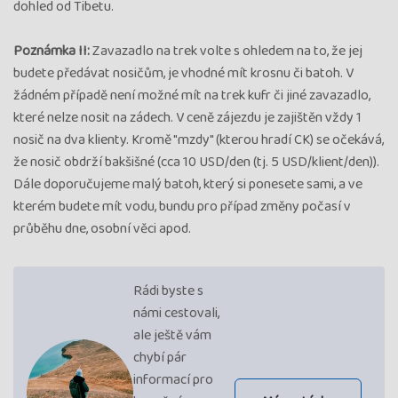
dohled od Tibetu.
Poznámka II:
Zavazadlo na trek volte s ohledem na to, že jej
budete předávat nosičům, je vhodné mít krosnu či batoh. V
žádném případě není možné mít na trek kufr či jiné zavazadlo,
které nelze nosit na zádech. V ceně zájezdu je zajištěn vždy 1
nosič na dva klienty. Kromě "mzdy" (kterou hradí CK) se očekává,
že nosič obdrží bakšišné (cca 10 USD/den (tj. 5 USD/klient/den)).
Dále doporučujeme malý batoh, který si ponesete sami, a ve
kterém budete mít vodu, bundu pro případ změny počasí v
průběhu dne, osobní věci apod.
Rádi byste s
námi cestovali,
ale ještě vám
chybí pár
informací pro