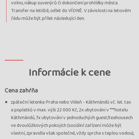
volno, nákup suvenýrů či dokončení prohlídky města.
Transfer na letiště, odlet do VÍDNĚ. V závislosti na letovém
řádu může být přílet následující den.
Informácie k cene
Cena zahŕňa
zpáteční letenka Praha nebo Vídeň - Káthmándú vč. let. tax
a poplatků v max. výši 22 000 Kč, 2x ubytování v ***hotelu
Káthmándú, 7x ubytování v jednoduchých guest/teahousech
ve dvoulůžkových pokojích (sociální zařízení může být
vlastní, zpravidla však společné, vždy sprcha s teplou vodou),