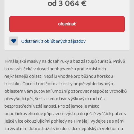
od
3 064 €
objednať
Odstrániť z obľúbených zájazdov
Himálajské masivy na dosah ruky a bez zástupů turistů. Právě
to na vás čeká v dosud neobjevené a podle místních
nejkrásnější oblasti Nepálu vhodné pro běžnou horskou
turistiku. Oproti tradičním a turisty hojně vyhledávaným
oblastem vám putování umožní pozorovat nespočet vrcholků
převyšující pět, šest a sedm tisíc výškových metrů z
bezprostřední vzdálenosti. Pro zájemce je místo
odpočinkového dne připraven i výstup do ještě vyšších pater s
ještě více okouzlujícími pohledy na Himálaj. Vydejte se s námi
za životním dobrodružstvím do srdce nepálských velehor na