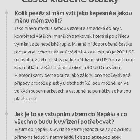
Kolik peněz si mám vzít jako kapesné a jakou
měnu mám zvolit?
Jako hlavní měnu s sebou vezměte americké dolary v
kombinaci větších i menších bankovek, které si po příletu
vyměníte za nepálské rupie. Minimální doporučená částka
pro pokrytí všech nákladů včetně víza a vstupů je 200 USD
na osobu. Z této částky padne přibližně 50 USD na vstupné
k památkám v Káthmándú a okolí a 30 USD na vízum.
Platební karty berte pouze jako zálohu pro neočekávané
případy, protože platby u obchodníků jsou možné jen ve
velkých supermarketech a vstupné na památky se kartou
platit nedá.
Jak je to se vstupním vízem do Nepálu a co
všechno budu k vyřízení potřebovat?
Vízum do Nepálu si vyřídíte velmi jednoduše až po příletu
přímo na letišti v Káthmándú, kde zaplatíte poplatek