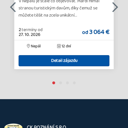
V Nepálu je stále co objevovat. Mardi Himal
stranou turistickým davům, díky čemuž se
můžete těšit na zcela unikátní…
2
termíny
od
€
3 064 €
od
27. 10. 2026
Nepál
12 dní
Detail zájazdu
O
CK POZNÁNÍ S.R.O.