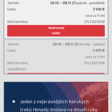
Termín
29.10. - 08.11.27
piatok - pondelok
Cena
3 106 €
cena za 11 dní
Kód termínu
27LTG01558
rezervovať
voľno
Termín
29.10. - 08.11.25
streda - sobota
Cena
2 979 €
cena za 11 dní
Kód termínu
25LTG01558
UZAVŘENO
termín
uzavřen
Jeden z nejkrásnějších horských
treků Himaláj doslova na dosah ruky