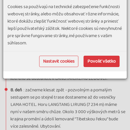
ohromující LANGTANG LIRUNG (7 234 m). Po obědě se
Cookies sa používajú na technické zabezpečenie funkčnosti
ubytujeme a můžeme se projít po trasách vedoucích blíže k
webovej stránky, alebo môžu obsahovať rôzne informácie,
ledovcům a pod hrany masivů tvořících 10 km vzdálenou
ktoré dokážu zlepšiť funkčnosť webovej stránky a priniesť
hranici Tibetu.
lepší používateľský zážitok. Niektoré cookies sú nevyhnutné
7. deň
: celodenní odpočinek nebo procházky, která vás
pre správne fungovanie stránky, iné používame s vašim
přiblíží do nitra himálajských velehor. S ostatními se vydáme
súhlasom.
na celodenní okruh s panoramatickým 360° výhledem v
blízkosti LANGTANGSKÉHO LEDOVCE. Hřeben je zakončen
Nastavit cookies
Povoliť všetko
kruhovou vyhlídkou KYANJIN RI (4 650 m). I v rámci
jednodušší varianty lze bez problému dosáhnout místa, ze
kterého se dostanete k LANGTANSKÉMU LEDOVCI.
8. deň
: začneme klesat zpět - pozvolným a pomalým
sestupem se po stejné trase dostaneme až do vesničky
LAMA HOTEL. Horu LANGTANG LIRUNG (7 234 m) máme
nyní v našem směru chůze. Okolo 3 000 výškových metrů se
krajina promění a údolí lemované "Tibetskou řekou" bude
více zalesněné. Ubytování.