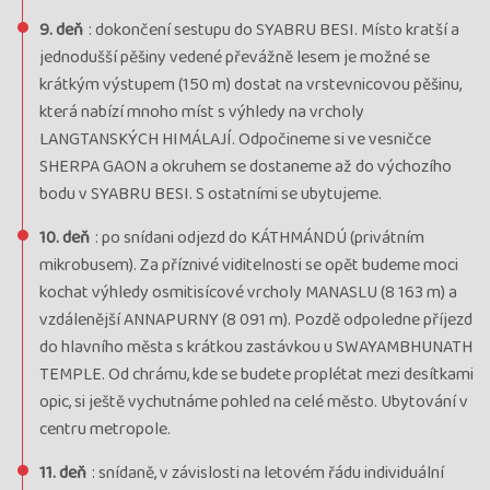
9. deň
: dokončení sestupu do SYABRU BESI. Místo kratší a
jednodušší pěšiny vedené převážně lesem je možné se
krátkým výstupem (150 m) dostat na vrstevnicovou pěšinu,
která nabízí mnoho míst s výhledy na vrcholy
LANGTANSKÝCH HIMÁLAJÍ. Odpočineme si ve vesničce
SHERPA GAON a okruhem se dostaneme až do výchozího
bodu v SYABRU BESI. S ostatními se ubytujeme.
10. deň
: po snídani odjezd do KÁTHMÁNDÚ (privátním
mikrobusem). Za příznivé viditelnosti se opět budeme moci
kochat výhledy osmitisícové vrcholy MANASLU (8 163 m) a
vzdálenější ANNAPURNY (8 091 m). Pozdě odpoledne příjezd
do hlavního města s krátkou zastávkou u SWAYAMBHUNATH
TEMPLE. Od chrámu, kde se budete proplétat mezi desítkami
opic, si ještě vychutnáme pohled na celé město. Ubytování v
centru metropole.
11. deň
: snídaně, v závislosti na letovém řádu individuální