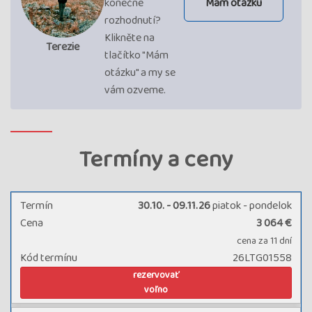
konečné
Mám otázku
rozhodnutí?
Klikněte na
Terezie
tlačítko "Mám
otázku" a my se
vám ozveme.
Termíny a ceny
Termín
30.10. - 09.11.26
piatok - pondelok
Cena
3 064 €
cena za 11 dní
Kód termínu
26LTG01558
rezervovať
voľno