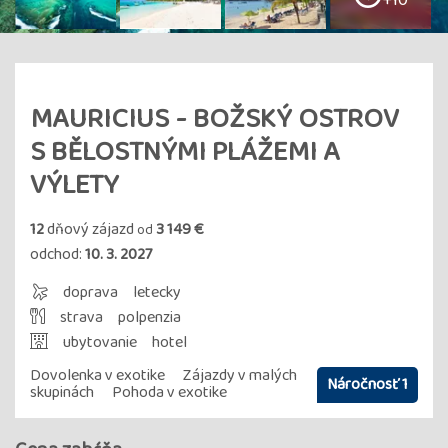
+10
MAURICIUS - BOŽSKÝ OSTROV
S BĚLOSTNÝMI PLÁŽEMI A
VÝLETY
12
dňový zájazd
3 149 €
od
odchod:
10. 3. 2027
doprava
letecky
strava
polpenzia
ubytovanie
hotel
Dovolenka v exotike
Zájazdy v malých
Náročnosť 1
skupinách
Pohoda v exotike