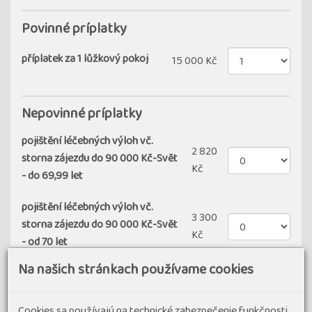
Povinné príplatky
příplatek za 1 lůžkový pokoj
15 000 Kč
Nepovinné príplatky
pojištění léčebných výloh vč.
2 820
storna zájezdu do 90 000 Kč-Svět
Kč
- do 69,99 let
pojištění léčebných výloh vč.
3 300
storna zájezdu do 90 000 Kč-Svět
Kč
- od 70 let
Na našich stránkach používame cookies
Vyberte si slevu
Cookies sa používajú na technické zabezpečenie funkčnosti