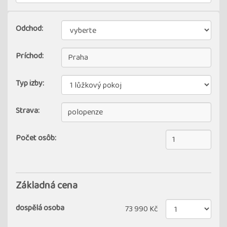
Odchod:
Príchod:
Typ izby:
Strava:
Počet osôb:
Základná cena
dospělá osoba
73 990 Kč