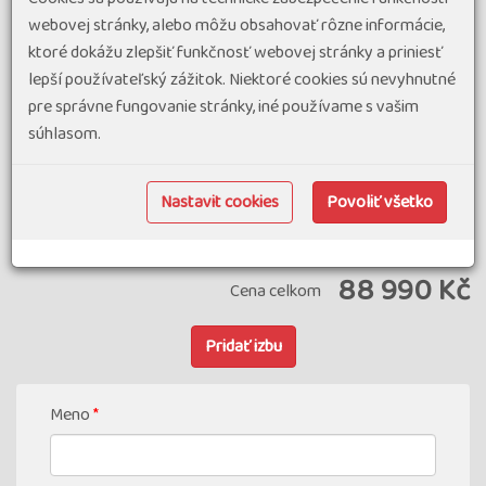
First Moment 4 % za přihlášení více než 6 měsíců
webovej stránky, alebo môžu obsahovať rôzne informácie,
před odjezdem (max. 5 000 Kč)
ktoré dokážu zlepšiť funkčnosť webovej stránky a priniesť
lepší používateľský zážitok. Niektoré cookies sú nevyhnutné
First Moment 5 % (věrnostní) za přihlášení více než 6
pre správne fungovanie stránky, iné používame s vašim
měsíců před odjezdem (max. 5 000 Kč)
súhlasom.
sleva bonus 500 Kč za nákup 2 a více zájezdů pro
jednu osobu uskutečněných v jednom roce
Nastavit cookies
Povoliť všetko
88 990 Kč
Cena celkom
Pridať izbu
Meno
*