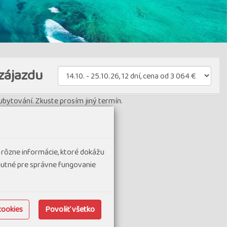
zájazdu
bytování. Zkuste prosím jiný termín.
 rôzne informácie, ktoré dokážu
hnutné pre správne fungovanie
cookies
Povoliť všetko