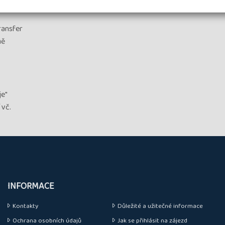
transfer
ně
je"
 vč.
INFORMACE
Kontakty
Důležité a užitečné informace
Ochrana osobních údajů
Jak se přihlásit na zájezd