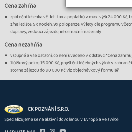
Cena zahŕňa
zpáteční letenka vč. let. tax a poplatků v max. výši 24 000 Kč, 
z/na letiště, 9x nocleh, 9x polopenze, výlety dle programu včet
dopravy, vedoucí zájezdu, informační materiály
Cena nezahŕňa
vstupné a vše ostatní, co není uvedeno v odstavci "Cena zahrnu
1lůžkový pokoj 15 000 Kč, pojištění léčebných výloh v zahraničí
storna zájezdu do 90 000 Kč viz objednávkový formulář
O
CK POZNÁNÍ S.R.O.
nás
Specializujeme se na aktivní dovolenou v Evropě a ve světě
SLEDUJTE NÁS