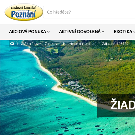
co
hledáte
AKCIOVÁ PONUKA
AKTIVNÍ DOVOLENÁ
EXOTIKA
Hlavná stránka
Zájazdy
Maurícius (Mauritius)
Zájazd č. 445729
ŽIA