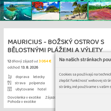
MAURICIUS - BOŽSKÝ OSTROV S
BĚLOSTNÝMI PLÁŽEMI A VÝLETY
Na našich stránkach po
12
dňový zájazd
3 064 €
od
odchod:
13. 8. 2026
Cookies sa používajú na techni
doprava
letecky
zlepšiť funkčnosť webovej strán
strava
polpenzia
stránky, iné používame s vašim
ubytovanie
hotel
Dovolenka v exotike
Zájazdy v malých skupinách
Náročno
Pohoda v exotike