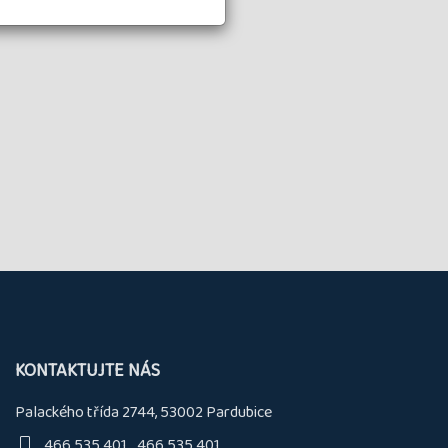
KONTAKTUJTE NÁS
Palackého třída 2744, 53002 Pardubice
466 535 401
466 535 401