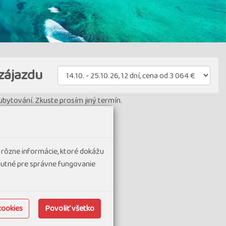
zájazdu
bytování. Zkuste prosím jiný termín.
 rôzne informácie, ktoré dokážu
hnutné pre správne fungovanie
cookies
Povoliť všetko