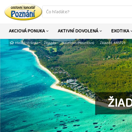
co
hledáte
AKCIOVÁ PONUKA
AKTIVNÍ DOVOLENÁ
EXOTIKA
Hlavná stránka
Zájazdy
Maurícius (Mauritius)
Zájazd č. 445729
ŽIA