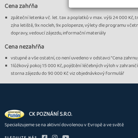
Cena zahŕňa
zpáteční letenka vč. let. tax a poplatků v max. výši 24 000 Kč, 
z/na letiště, 9x nocleh, 9x polopenze, výlety dle programu včet
dopravy, vedoucí zájezdu, informační materiály
Cena nezahŕňa
vstupné a vše ostatní, co není uvedeno v odstavci "Cena zahrnu
1lůžkový pokoj 15 000 Kč, pojištění léčebných výloh v zahraničí
storna zájezdu do 90 000 Kč viz objednávkový formulář
O
CK POZNÁNÍ S.R.O.
nás
Specializujeme se na aktivní dovolenou v Evropě a ve světě
SLEDUJTE NÁS