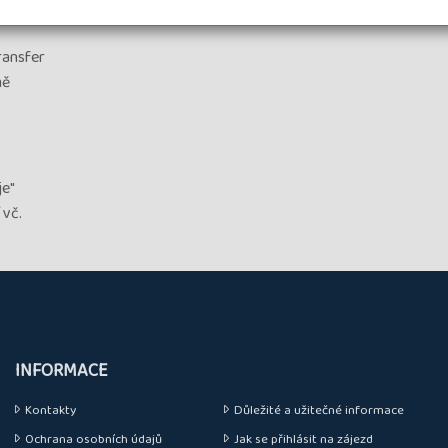
transfer
ně
je"
 vč.
INFORMACE
Kontakty
Důležité a užitečné informace
Ochrana osobních údajů
Jak se přihlásit na zájezd