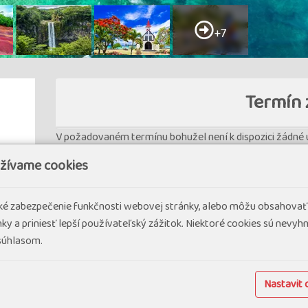
+7
Termín 
V požadovaném termínu bohužel není k dispozici žádné u
užívame cookies
cké zabezpečenie funkčnosti webovej stránky, alebo môžu obsahovať
ky a priniesť lepší používateľský zážitok. Niektoré cookies sú nevy
 súhlasom.
sť 1
Nastavit 