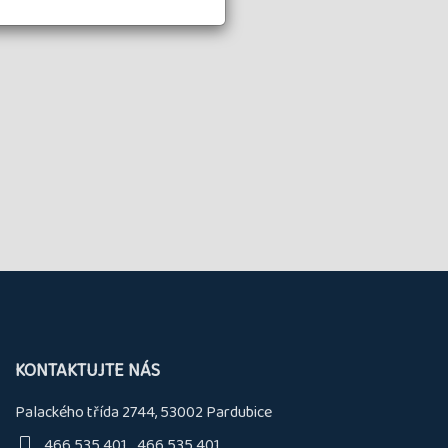
KONTAKTUJTE NÁS
Palackého třída 2744, 53002 Pardubice
466 535 401
466 535 401