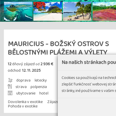
MAURICIUS - BOŽSKÝ OSTROV S
BĚLOSTNÝMI PLÁŽEMI A VÝLETY
Na našich stránkach po
12
dňový zájazd
2 936 €
od
odchod:
12. 11. 2025
Cookies sa používajú na techni
doprava
letecky
zlepšiť funkčnosť webovej strán
strava
polpenzia
stránky, iné používame s vašim
ubytovanie
hotel
Dovolenka v exotike
Zájazdy v malých skupinách
Náročno
Pohoda v exotike