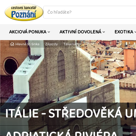
co
hledáte
AKCIOVÁ PONUKA
AKTIVNÍ DOVOLENÁ
EXOTIKA
Hlavná stránka
Zájazdy
Taliansko
ITÁLIE - STŘEDOVĚKÁ U