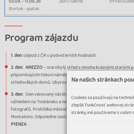
03.09. - 11.09.26
26PJT08118
VYPRODÁN
štvrtok - piatok
Program zájazdu
1. den:
odjezd z ČR v podvečerních hodinách.
2. den:
AREZZO
– starobylý střed s mnoha krásnými starými p
připomínajícím hlavní náměstí v Sieně. Zastávka v městečku
C
Na našich stránkach po
středověkých domů. Ubytování v oblasti Chianciano Terme.
3. den:
Den věnovaný návštěvě proslulých vinařských oblastí T
Cookies sa používajú na techni
výhledem na Toskánsko a nedaleké umbrijské vrcholky. Průjez
zlepšiť funkčnosť webovej strán
fotografů. Prohlídka městečka
MONTALCINO
s hradem ze 14.
stránky, iné používame s vašim
Montalcino. Odpoledne zastávka v beneditktinském opatství S
PIENZA
.