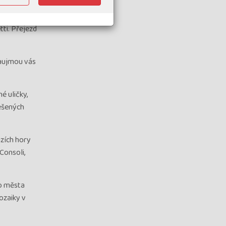
 řeckou i
 a krátce po
tti. Přejezd
Zaujmou vás
é uličky,
nešených
zích hory
Consoli,
o města
ozaiky v