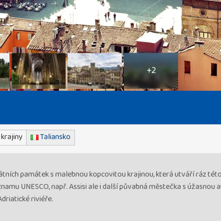
+2
krajiny
Taliansko
kátních památek s malebnou kopcovitou krajinou, která utváří ráz tét
seznamu UNESCO, např. Assisi ale i další půvabná městečka s úžasnou
riatické riviéře.