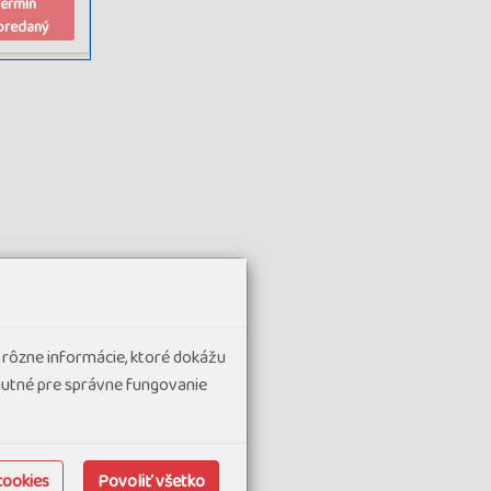
termín
predaný
liček a
ANO
s
 rôzne informácie, ktoré dokážu
alířů a
hnutné pre správne fungovanie
 Brunello di
tečka
cookies
Povoliť všetko