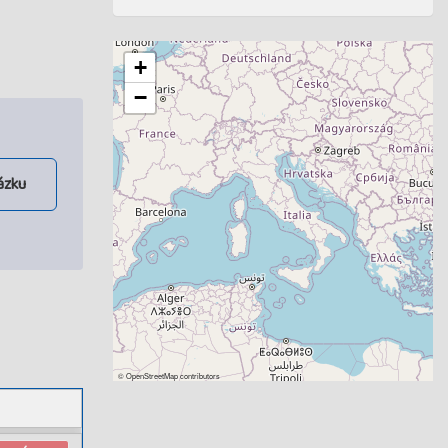
+
−
ázku
©
OpenStreetMap
contributors