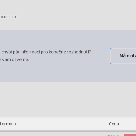
cus s.r.o.
ám chybí pár informací pro konečné rozhodnutí?
Mám ot
se vám ozveme.
 termínu
Cena