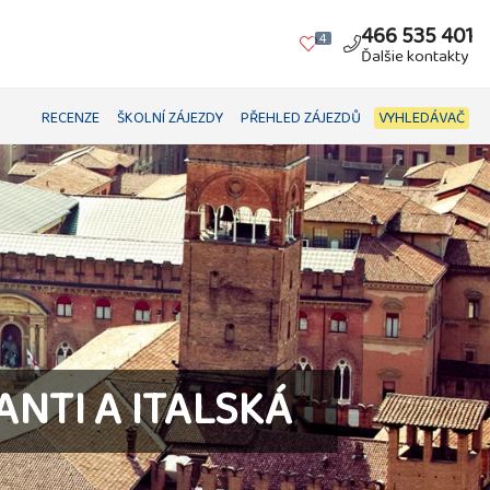
466 535 401
4
Ďalšie kontakty
RECENZE
ŠKOLNÍ ZÁJEZDY
PŘEHLED ZÁJEZDŮ
VYHLEDÁVAČ
ANTI A ITALSKÁ