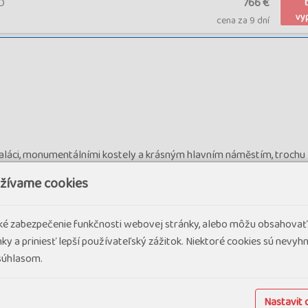
O
766 €
vy
cena za 9 dní
aláci, monumentálními kostely a krásným hlavním náměstím, trochu
ORTONA
– město založené Etrusky se zajímavým bludištěm starých u
užívame cookies
oskánska Val d´Orcia a Chianti. Zastávka ve městečku
MONTEPULCI
cké zabezpečenie funkčnosti webovej stránky, alebo môžu obsahovať
d malebnou krajinou
VAL D´ORCIA
, která se stala častým námětem m
ky a priniesť lepší používateľský zážitok. Niektoré cookies sú nevy
 st. a zajímavým středem městečka plným krámků s věhlasným vínem
 súhlasom.
ANT´ANTIMO
obklopeném olivovými háji a v historickém centru měs
Nastavit 