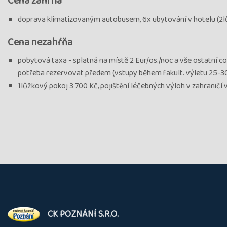
Cena zahŕňa
doprava klimatizovaným autobusem, 6x ubytování v hotelu (2lů
Cena nezahŕňa
pobytová taxa - splatná na místě 2 Eur/os./noc a vše ostatní co
potřeba rezervovat předem (vstupy během fakult. výletu 25-30
1lůžkový pokoj 3 700 Kč, pojištění léčebných výloh v zahraničí 
O
CK POZNÁNÍ S.R.O.
nás