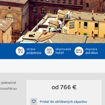
strava
ubytovanie
doprava
polpenzia
hotel
autobus
o jedinečné
od
766 €
 atmosférou.
Pridať do obľúbených zájazdov