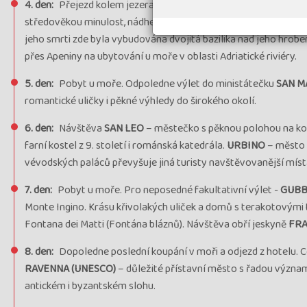
4. den:
Přejezd kolem jezera
LAGO TRASIMENO. PERUGIA
– m
středověkou minulost, nádherné středověké paláce a kostely.
A
jeho smrti zde byla vybudována dvojitá bazilika nad jeho hrobem
přes Apeniny na ubytování u moře v oblasti Adriatické riviéry.
5. den:
Pobyt u moře. Odpoledne výlet do ministátečku
SAN M
romantické uličky i pěkné výhledy do širokého okolí.
6. den:
Návštěva
SAN LEO
– městečko s pěknou polohou na kopc
farní kostel z 9. století i románská katedrála.
URBINO
– město p
vévodských paláců převyšuje jiná turisty navštěvovanější mís
7. den:
Pobyt u moře. Pro neposedné fakultativní výlet -
GUBB
Monte Ingino. Krásu křivolakých uliček a domů s terakotovými t
Fontana dei Matti (Fontána bláznů). Návštěva obří jeskyně
FRA
8. den:
Dopoledne poslední koupání v moři a odjezd z hotelu
RAVENNA (UNESCO)
– důležité přístavní město s řadou význam
antickém i byzantském slohu.