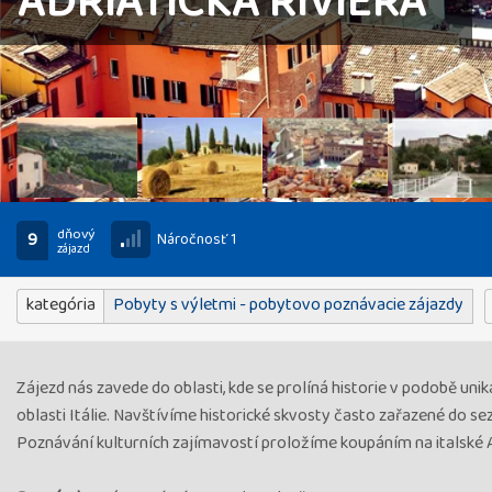
ADRIATICKÁ RIVIÉRA
dňový
9
Náročnosť 1
zájazd
kategória
Pobyty s výletmi - pobytovo poznávacie zájazdy
Zájezd nás zavede do oblasti, kde se prolíná historie v podobě uni
oblasti Itálie. Navštívíme historické skvosty často zařazené do 
Poznávání kulturních zajímavostí proložíme koupáním na italské Ad