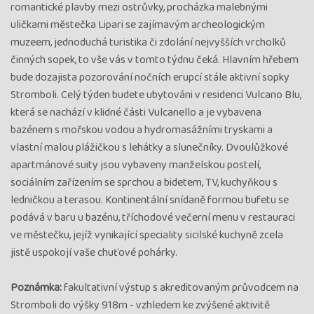
romantické plavby mezi ostrůvky, procházka malebnými
uličkami městečka Lipari se zajímavým archeologickým
muzeem, jednoduchá turistika či zdolání nejvyšších vrcholků
činných sopek, to vše vás v tomto týdnu čeká. Hlavním hřebem
bude dozajista pozorování nočních erupcí stále aktivní sopky
Stromboli. Celý týden budete ubytováni v residenci Vulcano Blu,
která se nachází v klidné části Vulcanello a je vybavena
bazénem s mořskou vodou a hydromasážními tryskami a
vlastní malou plážičkou s lehátky a slunečníky. Dvoulůžkové
apartmánové suity jsou vybaveny manželskou postelí,
sociálním zařízením se sprchou a bidetem, TV, kuchyňkou s
ledničkou a terasou. Kontinentální snídaně formou bufetu se
podává v baru u bazénu, tříchodové večerní menu v restauraci
ve městečku, jejíž vynikající speciality sicilské kuchyně zcela
jistě uspokojí vaše chuťové pohárky.
Poznámka:
fakultativní výstup s akreditovaným průvodcem na
Stromboli do výšky 918m - vzhledem ke zvýšené aktivitě