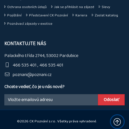
Ochrana osobních údajů
Jak se přihlásit na zájezd
Slevy
Pojištění
Představení CK Poznání
Kariera
Zaslat katalog
Poznávací zájezdy v exotice
KONTAKTUJTE NÁS
Palackého třída 2744, 53002 Pardubice
466 535 401
466 535 401
poznani@poznani.cz
Chcete vedieť, čo je u nás nové?
Email:
©2026 CK Poznání s.r.o.. Všetky práva vyhradené.