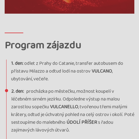
Program zájazdu
1. den:
odlet z Prahy do Catanie, transfer autobusem do
přístavu Milazzo a odtud lodí na ostrov
VULCANO
,
ubytování, večeře.
2. den:
procházka po městečku, možnost koupelí v
léčebném sirném jezírku. Odpoledne výstup na malou
zarostlou sopečku
VULCANELLO
, tvořenou třemi malými
krátery, odtud je úchvatný pohled na celý ostrov i okolí. Poté
sestoupíme do malebného
ÚDOLÍ PŘÍŠER
s řadou
zajímavých lávových útvarů.