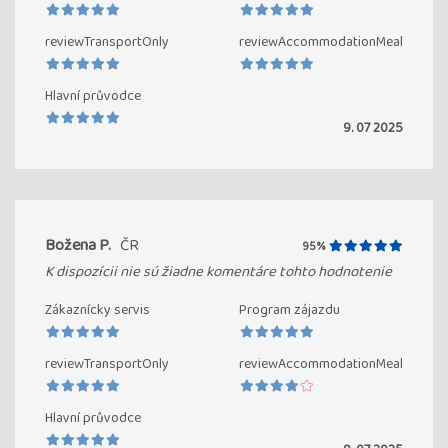
reviewTransportOnly
reviewAccommodationMeal
Hlavní průvodce
9. 07 2025
Božena P.
ČR
95%
K dispozícii nie sú žiadne komentáre tohto hodnotenie
Zákaznícky servis
Program zájazdu
reviewTransportOnly
reviewAccommodationMeal
Hlavní průvodce