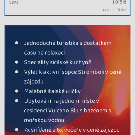
Cena
1 915 €
cena za 8 dní
Kód termínu
26LIP01103
VYPRODÁNO, průvodce:
Jarka Pechová
termín
vypredaný
Jednoduchá turistika s dostatkem
času na relaxaci
Termín
28.06. - 05.07.26
nedeľa - nedeľa
Cena
2 000 €
Speciality sicilské kuchyně
cena za 8 dní
Výlet k aktivní sopce Stromboli v ceně
Kód termínu
26LIP01102
zájezdu
uzavřeno
termín
Malebné italské uličky
uzavřen
Ubytování na jednom míste v
residenci Vulcano Blu s bazénem s
mořskou vodou
7x snídaně a 6x večeře v ceně zájezdu