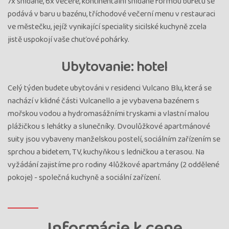
7x snídaně, 6x večeře, kontinentální snídaně formou bufetu se
podává v baru u bazénu, tříchodové večerní menu v restauraci
ve městečku, jejíž vynikající speciality sicilské kuchyně zcela
jistě uspokojí vaše chuťové pohárky.
Ubytovanie: hotel
Celý týden budete ubytováni v residenci Vulcano Blu, která se
nachází v klidné části Vulcanello a je vybavena bazénem s
mořskou vodou a hydromasážními tryskami a vlastní malou
plážičkou s lehátky a slunečníky. Dvoulůžkové apartmánové
suity jsou vybaveny manželskou postelí, sociálním zařízením se
sprchou a bidetem, TV, kuchyňkou s ledničkou a terasou. Na
vyžádání zajistíme pro rodiny 4lůžkové apartmány (2 oddělené
pokoje) - společná kuchyně a sociální zařízení.
Informácie k cene