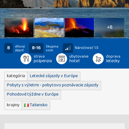
13
fotografií
+8
dňový
Skupina
8
8-16
Náročnosť 1.5
zájazd
osob
strava
ubytovanie
doprava
polpenzia
hotel
letecky
kategória
Letecké zájazdy v Európe
Pobyty s výletmi - pobytovo poznávacie zájazdy
Pohodové týždne v Európe
krajiny
Taliansko