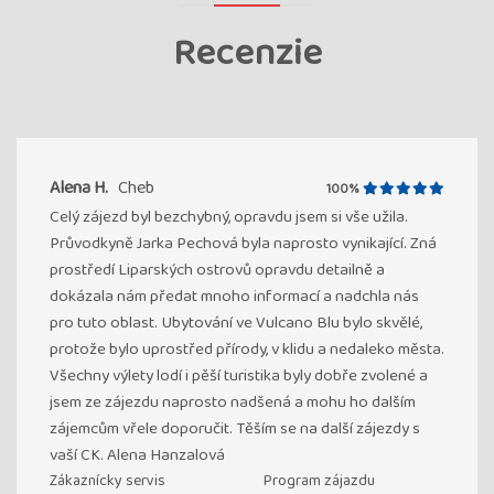
Recenzie
Alena H.
Cheb
100%
Celý zájezd byl bezchybný, opravdu jsem si vše užila.
Průvodkyně Jarka Pechová byla naprosto vynikající. Zná
prostředí Liparských ostrovů opravdu detailně a
dokázala nám předat mnoho informací a nadchla nás
pro tuto oblast. Ubytování ve Vulcano Blu bylo skvělé,
protože bylo uprostřed přírody, v klidu a nedaleko města.
Všechny výlety lodí i pěší turistika byly dobře zvolené a
jsem ze zájezdu naprosto nadšená a mohu ho dalším
zájemcům vřele doporučit. Těším se na další zájezdy s
vaší CK. Alena Hanzalová
Zákaznícky servis
Program zájazdu