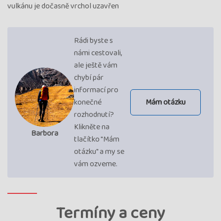
vulkánu je dočasně vrchol uzavřen
Rádi byste s
námi cestovali,
ale ještě vám
chybí pár
informací pro
konečné
Mám otázku
rozhodnutí?
Klikněte na
Barbora
tlačítko "Mám
otázku" a my se
vám ozveme.
Termíny a ceny