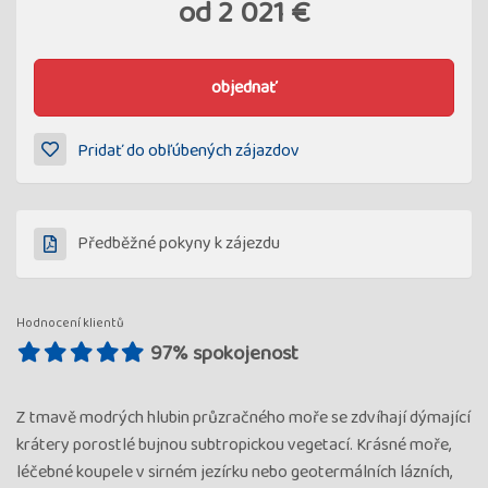
od
2 021 €
objednať
Pridať do obľúbených zájazdov
Předběžné pokyny k zájezdu
Hodnocení klientů
97% spokojenost
Z tmavě modrých hlubin průzračného moře se zdvíhají dýmající
krátery porostlé bujnou subtropickou vegetací. Krásné moře,
léčebné koupele v sirném jezírku nebo geotermálních lázních,