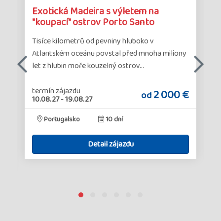
Detail
Det
Exotická Madeira s výletem na
zájazdu
zá
a
"koupací" ostrov Porto Santo
Tisíce kilometrů od pevniny hluboko v
Atlantském oceánu povstal před mnoha miliony
let z hlubin moře kouzelný ostrov…
termín zájazdu
2 000 €
od
10.08.27
-
19.08.27
€
Portugalsko
10 dní
Detail zájazdu