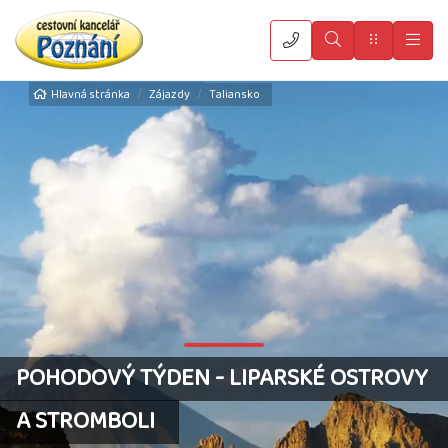
Vyhledat
Menu
Hla
Hlavná stránka
Zájazdy
Taliansko
POHODOVÝ TÝDEN - LIPARSKÉ OSTROVY
A STROMBOLI