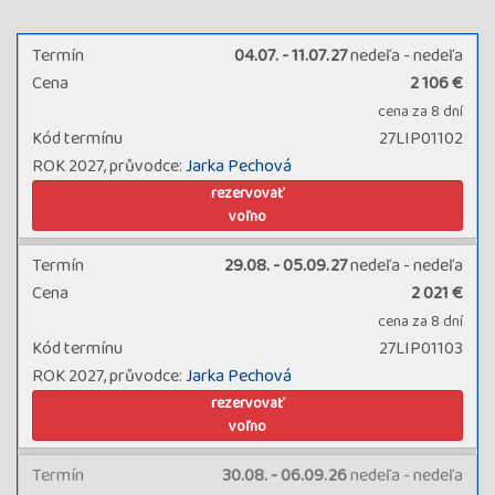
Termín
04.07. - 11.07.27
nedeľa - nedeľa
Cena
2 106 €
cena za 8 dní
Kód termínu
27LIP01102
ROK 2027, průvodce:
Jarka Pechová
rezervovať
voľno
Termín
29.08. - 05.09.27
nedeľa - nedeľa
Cena
2 021 €
cena za 8 dní
Kód termínu
27LIP01103
ROK 2027, průvodce:
Jarka Pechová
rezervovať
voľno
Termín
30.08. - 06.09.26
nedeľa - nedeľa