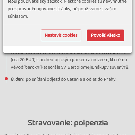
lepší používateľský zážitok. Niektoré cookies sú nevyhnutné
45 EUR) - obeplujeme celý ostrov, vykoupeme se v zátoce
pre správne fungovanie stránky, iné používame s vašim
propadlého kráteru
POLLARA
, a nakonec zastavíme v
súhlasom.
malebné vesničce
LINGUA
s majákem, kde si pochutnáme na
vynikající granitě z čerstvého ovoce nebo se zasytíme
místní specialitou "pane cunzato" - obrovskou bruschettou
Nastavit cookies
Povoliť všetko
obloženou sicilskými dobrotami.
7. den:
dopoledne lodí na prohlídku hlavního města
LIPARI
(cca 20 EUR) s archeologickým parkem a muzeem, kterému
vévodí barokní katedrála Sv. Bartoloměje, nákupy suvenýrů.
8. den:
po snídani odjezd do Catanie a odlet do Prahy.
Stravovanie: polpenzia