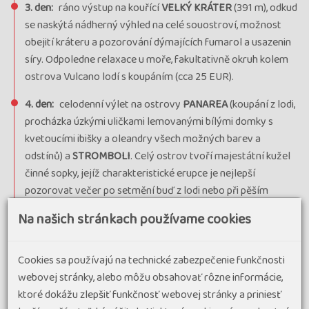
3. den:
ráno výstup na kouřící
VELKÝ KRÁTER
(391 m), odkud
se naskýtá nádherný výhled na celé souostroví, možnost
obejití kráteru a pozorování dýmajících fumarol a usazenin
síry. Odpoledne relaxace u moře, fakultativně okruh kolem
ostrova Vulcano lodí s koupáním (cca 25 EUR).
4. den:
celodenní výlet na ostrovy
PANAREA
(koupání z lodi,
procházka úzkými uličkami lemovanými bílými domky s
kvetoucími ibišky a oleandry všech možných barev a
odstínů) a
STROMBOLI
. Celý ostrov tvoří majestátní kužel
činné sopky, jejíž charakteristické erupce je nejlepší
pozorovat večer po setmění buď z lodi nebo při pěším
výstupu do 400 m (fakultativně výstup s autorizovaným
Na našich stránkach používame cookies
průvodcem cca 30 EUR).
5. den:
volný den, koupání, relaxace u moře nebo v
Cookies sa používajú na technické zabezpečenie funkčnosti
geotermálech.
webovej stránky, alebo môžu obsahovať rôzne informácie,
ktoré dokážu zlepšiť funkčnosť webovej stránky a priniesť
6. den:
fakultativně lodní výlet na zelený ostrov
SALINA
(cca