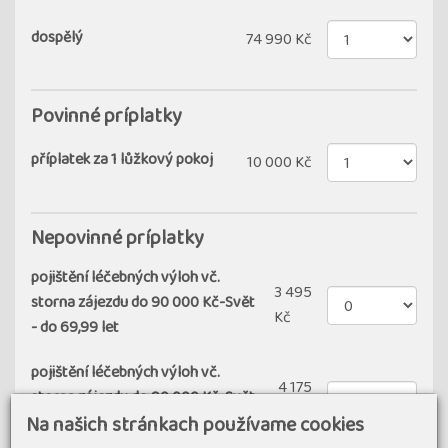
dospělý
74 990 Kč
Povinné príplatky
příplatek za 1 lůžkový pokoj
10 000 Kč
Nepovinné príplatky
pojištění léčebných výloh vč.
3 495
storna zájezdu do 90 000 Kč-Svět
Kč
- do 69,99 let
pojištění léčebných výloh vč.
4 175
storna zájezdu do 90 000 Kč-Svět
Kč
Na našich stránkach používame cookies
- od 70 let