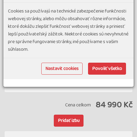
Cookies sa používajú na technické zabezpečenie funkčnosti
Vyberte si slevu
webovej stránky, alebo môžu obsahovať rôzne informácie,
ktoré dokážu zlepšiť funkčnosť webovej stránky a priniesť
First Moment 4 % za přihlášení více než 6 měsíců
lepší používateľský zážitok. Niektoré cookies sú nevyhnutné
před odjezdem (max. 5 000 Kč)
pre správne fungovanie stránky, iné používame s vašim
First Moment 5 % (věrnostní) za přihlášení více než 6
súhlasom.
měsíců před odjezdem (max. 5 000 Kč)
Nastavit cookies
Povoliť všetko
sleva bonus 500 Kč za nákup 2 a více zájezdů pro
jednu osobu uskutečněných v jednom roce
84 990 Kč
Cena celkom
Pridať izbu