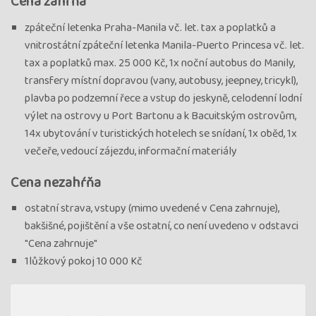
Cena zahŕňa
zpáteční letenka Praha-Manila vč. let. tax a poplatků a
vnitrostátní zpáteční letenka Manila-Puerto Princesa vč. let.
tax a poplatků max. 25 000 Kč, 1x noční autobus do Manily,
transfery místní dopravou (vany, autobusy, jeepney, tricykl),
plavba po podzemní řece a vstup do jeskyně, celodenní lodní
výlet na ostrovy u Port Bartonu a k Bacuitským ostrovům,
14x ubytování v turistických hotelech se snídaní, 1x oběd, 1x
večeře, vedoucí zájezdu, informační materiály
Cena nezahŕňa
ostatní strava, vstupy (mimo uvedené v Cena zahrnuje),
bakšišné, pojištění a vše ostatní, co není uvedeno v odstavci
"Cena zahrnuje"
1lůžkový pokoj 10 000 Kč