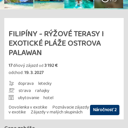
+15
FILIPÍNY - RÝŽOVÉ TERASY I
EXOTICKÉ PLÁŽE OSTROVA
PALAWAN
17
dňový zájazd
3 192 €
od
odchod:
19. 3. 2027
doprava
letecky
strava
raňajky
ubytovanie
hotel
Dovolenka v exotike
Poznávacie zájazdy
Náročnosť 2
v exotike
Zájazdy v malých skupinách