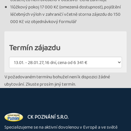
1lůžkový pokoj 17 000 Kč (omezená dostupnost), pojištění
léčebných výloh v zahraničí včetně storna zájezdu do 150
000 Kč viz objednávkový formulář
Termín zájazdu
V požadovaném termínu bohužel není k dispozici žádné
ubytování. Zkuste prosím jiný termín.
O
CK POZNÁNÍ S.R.O.
nás
Specializujeme se na aktivní dovolenou v Evropě a ve světě