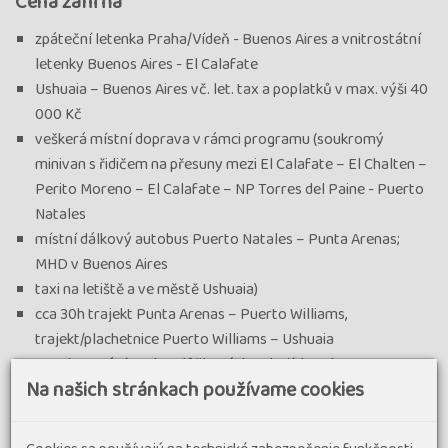
Cena zahŕňa
zpáteční letenka Praha/Vídeň - Buenos Aires a vnitrostátní
letenky Buenos Aires - El Calafate
Ushuaia – Buenos Aires vč. let. tax a poplatků v max. výši 40
000 Kč
veškerá místní doprava v rámci programu (soukromý
minivan s řidičem na přesuny mezi El Calafate – El Chalten –
Perito Moreno – El Calafate – NP Torres del Paine - Puerto
Natales
místní dálkový autobus Puerto Natales – Punta Arenas;
MHD v Buenos Aires
taxi na letiště a ve městě Ushuaia)
cca 30h trajekt Punta Arenas – Puerto Williams,
trajekt/plachetnice Puerto Williams – Ushuaia
12x ubytování ve dvoulůžkových pokojích s vl. soc.
Na našich stránkach používame cookies
zařízením
12x snídaně, 1x nocleh na trajektu s polohovatelnými sedadly
(společné soc. zařízení – sprchy, toalety)