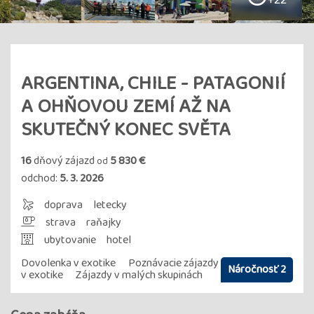
+22
ARGENTINA, CHILE - PATAGONIÍ
A OHŇOVOU ZEMÍ AŽ NA
SKUTEČNÝ KONEC SVĚTA
16
dňový zájazd
5 830 €
od
odchod:
5. 3. 2026
doprava
letecky
strava
raňajky
ubytovanie
hotel
Dovolenka v exotike
Poznávacie zájazdy
Náročnosť 2
v exotike
Zájazdy v malých skupinách