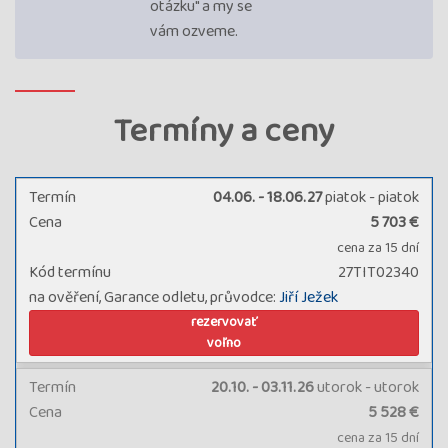
otázku" a my se
vám ozveme.
Termíny a ceny
Termín
04.06. - 18.06.27
piatok - piatok
Cena
5 703 €
cena za 15 dní
Kód termínu
27TIT02340
na ověření, Garance odletu, průvodce:
Jiří Ježek
rezervovať
voľno
Termín
20.10. - 03.11.26
utorok - utorok
Cena
5 528 €
cena za 15 dní