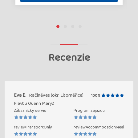
Recenzie
Eva E.
Račiněves (okr. Litoměřice)
100%
Plavbu Quenn Mary2
Zákaznícky servis
Program zájazdu
reviewTransportOnly
reviewAccommodationMeal