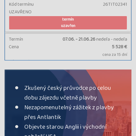
Kód termínu
26TIT02341
UZAVŘENO
termín
uzavřen
Termín
07.06. - 21.06.26
nedeľa - nedeľa
Cena
5 528 €
cena za 15 dní
Kód termínu
26TIT02340
UZAVŘENO
termín
uzavřen
Zkušený český průvodce po celou
dobu zájezdu včetně plavby
Nezapomenutelný zážitek z plavby
přes Antlantik
Objevte starou Anglii i východní