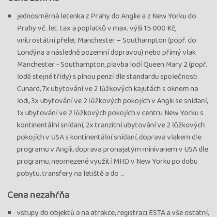
jednosměrná letenka z Prahy do Anglie a z New Yorku do
Prahy vč. let. tax a poplatků v max. výši 15 000 Kč,
vnitrostátní přelet Manchester – Southampton (popř. do
Londýna a následně pozemní dopravou) nebo přímý vlak
Manchester - Southampton, plavba lodí Queen Mary 2 (popř.
lodě stejné třídy) s plnou penzí dle standardu společnosti
Cunard, 7x ubytování ve 2 lůžkových kajutách s oknem na
lodi, 3x ubytování ve 2 lůžkových pokojích v Anglii se snídaní,
1x ubytování ve 2 lůžkových pokojích v centru New Yorku s
kontinentální snídaní, 2x tranzitní ubytování ve 2 lůžkových
pokojích v USA s kontinentální snídaní, doprava vlakem dle
programu v Anglii, doprava pronajatým minivanem v USA dle
programu, neomezené využití MHD v New Yorku po dobu
pobytu, transfery na letiště a do ...
Cena nezahŕňa
vstupy do objektů a na atrakce, registraci ESTA a vše ostatní,