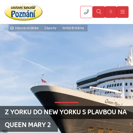
Vyhledat
Menu
Hla
Hlavná stránka
Zájazdy
Veľká Británia
Z YORKU DO NEW YORKU S PLAVBOU NA
QUEEN MARY 2