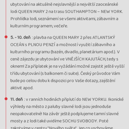
ubytování na aktuálně nejslavnější a největší zaoceánské
lodi QUEEN MARY 2 na trasu SOUTHAMPTON – NEW YORK.
Prohlídka lodi, seznámení se všemi aktivitami, zábavním a
kulturním programem, večeře.
5. - 10. deň
: plavba na QUEEN MARY 2 přes ATLANTSKÝ
OCEÁN s PLNOU PENZÍ a možností využití zábavního a
kulturního programu (bazén, divadlo, planetárium apod.). V
ceně zájezdu je ubytování ve VNĚJŠÍCH KAJUTÁCH, tedy s
oknem! Za příplatek je na vyžádání možné zajistit ještě vyšší
třídu ubytování (s balkonem či suite). Český průvodce Vám
bude po celou dobu k dispozici pro Vaše dotazy, zajištění
aktivit apod.
11. deň
: v ranních hodinách připlutí do NEW YORKU. Ikonické
výhledy na město z paluby slavné lodi jsou jednoduše
neopakovatelné! Na závěr ještě podplujeme tamní slavné
mosty a z lodi také uvidíme SOCHU SVOBODY. Poté
zakotvíme v centru "Nového světa". Jen co uschováme