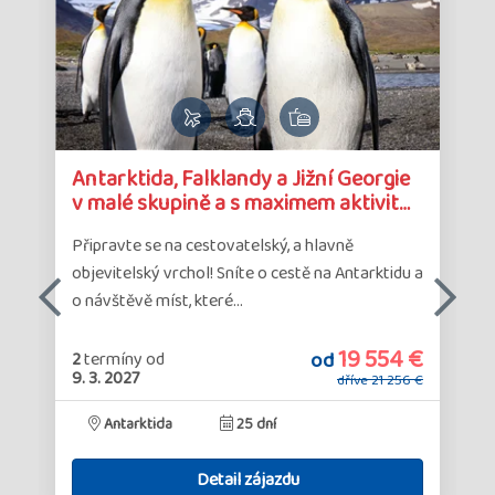
Detail
Det
Antarktida, Falklandy a Jižní Georgie
zájazdu
zá
v malé skupině a s maximem aktivit…
Připravte se na cestovatelský, a hlavně
objevitelský vrchol! Sníte o cestě na Antarktidu a
o návštěvě míst, které…
19 554 €
od
2
termíny
od
€
9. 3. 2027
dříve
21 256 €
Antarktida
25 dní
Detail zájazdu