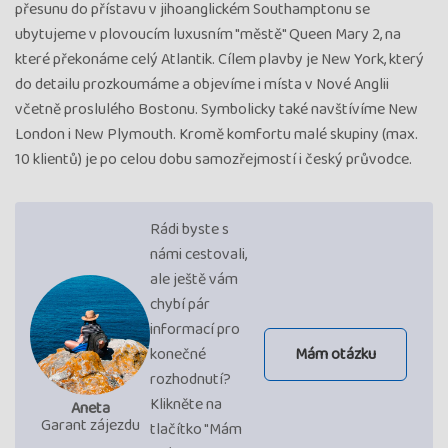
přesunu do přístavu v jihoanglickém Southamptonu se
ubytujeme v plovoucím luxusním "městě" Queen Mary 2, na
které překonáme celý Atlantik. Cílem plavby je New York, který
do detailu prozkoumáme a objevíme i místa v Nové Anglii
včetně proslulého Bostonu. Symbolicky také navštívíme New
London i New Plymouth. Kromě komfortu malé skupiny (max.
10 klientů) je po celou dobu samozřejmostí i český průvodce.
Rádi byste s
námi cestovali,
ale ještě vám
chybí pár
informací pro
konečné
Mám otázku
rozhodnutí?
Klikněte na
Aneta
Garant zájezdu
tlačítko "Mám