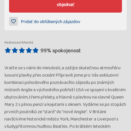
objednať
Pridať do obľúbených zájazdov
Hodnocení klientů
99% spokojenost
Vraťte se s námi do minulosti, a zažijte skutečnou atmosféru
luxusní plavby přes oceán! Připravili jsme pro Vás exkluzivní
kombinaci pohodového poznávacího zájezdu po známých
místech Anglie a východního pobřeží USA ve spojení s kvalitním
ubytováním, třemi přelety, a hlavně s plavbou na slavné Queen
Mary 2 s plnou penzí a kajutami s oknem. Vydáme se po stopách
prvních poutníků ze "staré" do "nové Anglie". V Británii
navštívíme historické město York, Manchester a Liverpool s
všudypřítomnou hudbou Beatles. Po krátkém leteckém