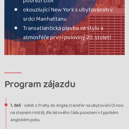
pobřeží USA
okouzlující New York s ubytováním v
srdci Manhattanu
Transatlantická plavba ve stylu a
atmosféře první poloviny 20. století
Program zájazdu
1. deň
: odlet z Prahy do Anglie, transfer na ubytování (3 noci
na stejném místě), dle letového řádu posezení v typickém
anglickém pubu.