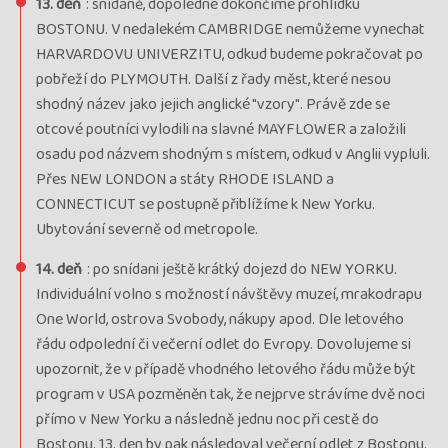
13. deň
: snídaně, dopoledne dokončíme prohlídku
BOSTONU. V nedalekém CAMBRIDGE nemůžeme vynechat
HARVARDOVU UNIVERZITU, odkud budeme pokračovat po
pobřeží do PLYMOUTH. Další z řady měst, které nesou
shodný název jako jejich anglické "vzory". Právě zde se
otcové poutníci vylodili na slavné MAYFLOWER a založili
osadu pod názvem shodným s místem, odkud v Anglii vypluli.
Přes NEW LONDON a státy RHODE ISLAND a
CONNECTICUT se postupně přiblížíme k New Yorku.
Ubytování severně od metropole.
14. deň
: po snídani ještě krátký dojezd do NEW YORKU.
Individuální volno s možností návštěvy muzeí, mrakodrapu
One World, ostrova Svobody, nákupy apod. Dle letového
řádu odpolední či večerní odlet do Evropy. Dovolujeme si
upozornit, že v případě vhodného letového řádu může být
program v USA pozměněn tak, že nejprve strávíme dvě noci
přímo v New Yorku a následně jednu noc při cestě do
Bostonu. 13. den by pak následoval večerní odlet z Bostonu.