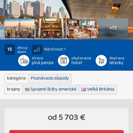
20
fotografií
+15
dňový
15
Náročnosť 1
zájazd
strava
ubytovanie
doprava
plná penzia
hotel
letecky
kategória
Poznávacie zájazdy
krajiny
Spojené štáty americké
Veľká Británia
od
5 703 €