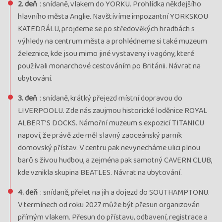
2. deň
: snídaně, vlakem do YORKU. Prohlídka někdejšího
hlavního města Anglie. Navštívíme impozantní YORKSKOU
KATEDRÁLU, projdeme se po středověkých hradbách s
výhledy na centrum města a prohlédneme si také muzeum
železnice, kde jsou mimo jiné vystaveny i vagóny, které
používali monarchové cestováním po Británii. Návrat na
ubytování.
3. deň
: snídaně, krátký přejezd místní dopravou do
LIVERPOOLU. Zde nás zaujmou historické loděnice ROYAL
ALBERT’S DOCKS. Námořní muzeum s expozicí TITANICU
napoví, že právě zde měl slavný zaoceánský parník
domovský přístav. V centru pak nevynecháme ulici plnou
barů s živou hudbou, a zejména pak samotný CAVERN CLUB,
kde vznikla skupina BEATLES. Návrat na ubytování.
4. deň
: snídaně, přelet na jih a dojezd do SOUTHAMPTONU.
V termínech od roku 2027 může být přesun organizován
přímým vlakem. Přesun do přístavu, odbavení, registrace a