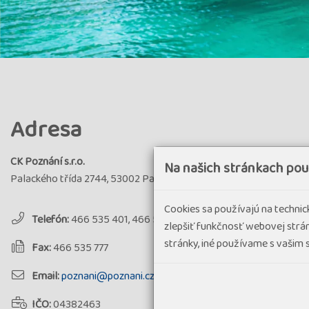
Adresa
CK Poznání s.r.o.
Na našich stránkach po
Palackého třída 2744, 53002 Pardubice
Cookies sa používajú na techni
Telefón:
466 535 401, 466 535 402
zlepšiť funkčnosť webovej strán
stránky, iné používame s vašim
Fax:
466 535 777
Email:
poznani@poznani.cz
IČO:
04382463