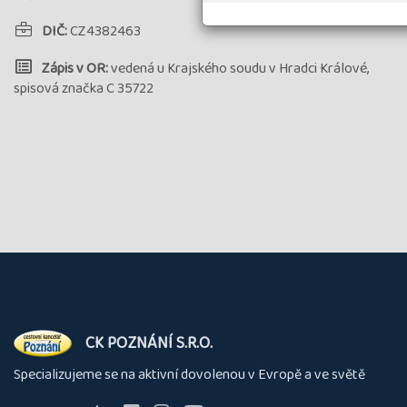
DIČ:
CZ4382463
Zápis v OR:
vedená u Krajského soudu v Hradci Králové,
spisová značka C 35722
O
CK POZNÁNÍ S.R.O.
nás
Specializujeme se na aktivní dovolenou v Evropě a ve světě