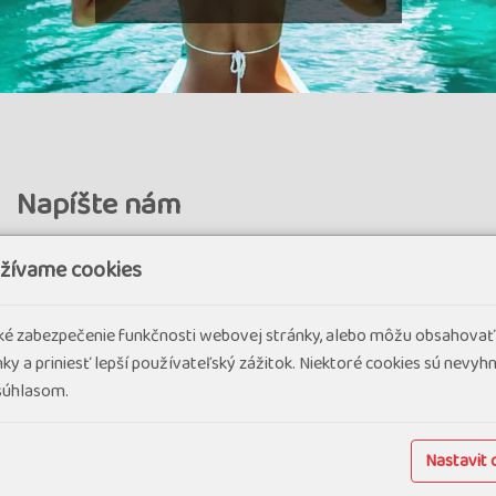
Napíšte nám
Názov
užívame cookies
cké zabezpečenie funkčnosti webovej stránky, alebo môžu obsahovať
Email
ky a priniesť lepší používateľský zážitok. Niektoré cookies sú nevy
 súhlasom.
Komentár
Nastavit 