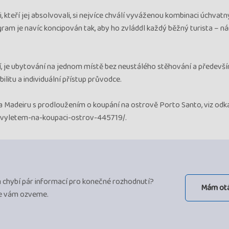
 kteří jej absolvovali, si nejvíce chválí vyváženou kombinaci úchvat
m je navíc koncipován tak, aby ho zvláddl každý běžný turista – n
jí, je ubytování na jednom místě bez neustálého stěhování a předevš
ilitu a individuální přístup průvodce.
na Madeiru s prodloužením o koupání na ostrově Porto Santo, viz odka
-vyletem-na-koupaci-ostrov-445719/.
ám chybí pár informací pro konečné rozhodnutí?
Mám ot
se vám ozveme.