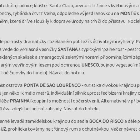
 Garance odjezdu, období
1 770 €
atedrála, radnice, klášter Santa Clara, pevnost tržnice s květinovým a
u
festivalu, průvodce: Jarka
cena za 8 dní
nchy, rybářská čtvrť Velha, odpoledne výjezd lanovkou na
MONTE
s
mi, které dříve sloužily k dopravě úrody na trh či do přístavu. Nocle
 Garance odjezdu, období
1 770 €
u
festivalu, průvodce: Irena
cena za 8 dní
ede po místy dramaticky rozeklaném pobřeží s úchvatnými výhledy. P
a vede do věhlasné vesničky
SANTANA
s typickými "palheiros" - pes
zeklaných skalisek a smaragdově zelenými horami připomínajícími zá
ný pokoj, na ověření letu, Garance
1 702 €
prastarým vavřínovým lesem pod ochranou
UNESCO
, bujnou vegetací m
u
vodce: Irena Pilařová
cena za 8 dní
utné čelovky do tunelu). Návrat do hotelu.
Garance odjezdu, průvodce:
1 745 €
ást ostrova
PONTA DE SAO LOURENCO
- turistika divokou krajinou
u
ová
cena za 8 dní
en několik málo metrů, individuální piknik uprostřed bizarní krajiny
pláže
PRAINHA
(koupání s možností občerstvení). Alternativně v pří
Garance odjezdu, průvodce:
1 745 €
těva zdejší botanické zahrady. Návrat do hotelu.
u
ovancová
cena za 8 dní
menné levadě zemědělskou krajinou do sedla
BOCA DO RISCO
a dále 
Garance odjezdu, průvodce:
1 766 €
RUZ
, prohlídka továrny na třtinový rum s ochutnávkou. Večer návrat
u
ovancová
cena za 8 dní