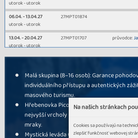
utorok - utorok
06.04. - 13.04.27
27MPT01874
utorok - utorok
13.04. - 20.04.27
27MPT01707
průvodce:
J
utorok - utorok
11.05. - 18.05.27
27MPT02729
období květi
utorok - utorok
Irena Pilařo
Malá skupina (8–16 osob): Garance pohodo
18.05. - 25.05.27
27MPT02708
období květi
individuálního přístupu a autentických záž
utorok - utorok
Romana Ch
masového turismu.
08.06. - 15.06.27
27MPT01730
průvodce:
J
Hřebenovka Pico do Arieiro – Pico Ruivo: V
Na našich stránkach po
utorok - utorok
nejvyšší vrcholy ostrova s fascinujícími vý
01.07. - 08.07.27
27MPT02707
průvodce:
T
mraky.
Cookies sa používajú na techni
štvrtok - štvrtok
zlepšiť funkčnosť webovej strán
Mystická leváda Caldeirão Verde: Procház