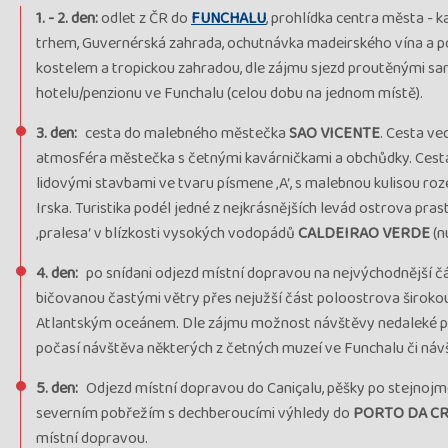
12.05. - 19.05.26
26MPT02729
VYPRODÁNO,
1. - 2. den:
odlet z ČR do
FUNCHALU
, prohlídka centra města - k
utorok - utorok
květinového 
trhem, Guvernérská zahrada, ochutnávka madeirského vína a po
Pechová
kostelem a tropickou zahradou, dle zájmu sjezd proutěnými saně
hotelu/penzionu ve Funchalu (celou dobu na jednom místě).
19.05. - 26.05.26
26MPT02708
VYPRODÁNO,
utorok - utorok
květinového 
3. den:
cesta do malebného městečka
SAO VICENTE
. Cesta v
Pilařová
atmosféra městečka s četnými kavárničkami a obchůdky. Cest
lidovými stavbami ve tvaru písmene ‚A‘, s malebnou kulisou ro
09.06. - 16.06.26
26MPT01730
Poslední vol
Irska. Turistika podél jedné z nejkrásnějších levád ostrova 
utorok - utorok
odjezdu, prů
‚pralesa‘ v blízkosti vysokých vodopádů
CALDEIRAO VERDE
(n
30.06. - 07.07.26
26MPT02707
VYPRODÁNO, 
4. den:
po snídani odjezd místní dopravou na nejvýchodnější č
utorok - utorok
Petra Janig
bičovanou častými větry přes nejužší část poloostrova širokou j
Atlantským oceánem. Dle zájmu možnost návštěvy nedaleké 
14.07. - 21.07.26
26MPT02712
VYPRODÁNO, 
počasí návštěva některých z četných muzeí ve Funchalu či návš
utorok - utorok
Romana Ch
5. den:
Odjezd místní dopravou do Caniçalu, pěšky po stejnoj
04.08. - 11.08.26
26MPT02702
VYPRODÁNO, 
severním pobřežím s dechberoucími výhledy do
PORTO DA C
utorok - utorok
Romana Ch
místní dopravou.