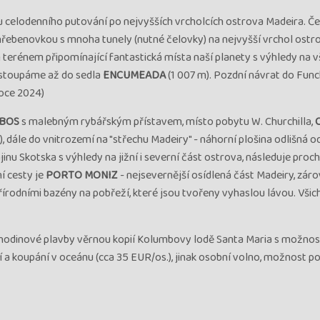
celodenního putování po nejvyšších vrcholcích ostrova Madeira. Če
, hřebenovkou s mnoha tunely (nutné čelovky) na nejvyšší vrchol ostr
m terénem připomínající fantastická místa naší planety s výhledy na 
e stoupáme až do sedla
ENCUMEADA
(1 007 m). Pozdní návrat do Funch
oce 2024)
OBOS
s malebným rybářským přístavem, místo pobytu W. Churchilla,
, dále do vnitrozemí na "střechu Madeiry" - náhorní plošina odlišná o
inu Skotska s výhledy na jižní i severní část ostrova, následuje proc
ní cesty je
PORTO MONIZ
- nejsevernější osídlená část Madeiry, zár
řírodními bazény na pobřeží, které jsou tvořeny vyhaslou lávou. Všic
íhodinové plavby věrnou kopií Kolumbovy lodě Santa Maria s možnos
 a koupání v oceánu (cca 35 EUR/os.), jinak osobní volno, možnost p