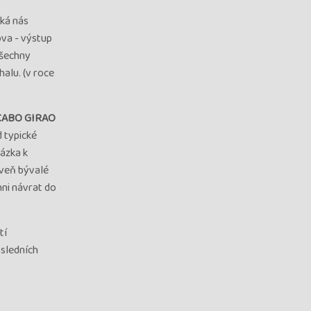
ká nás
ova - výstup
všechny
alu. (v roce
CABO GIRAO
d typické
házka k
oveň bývalé
hni návrat do
tí
osledních