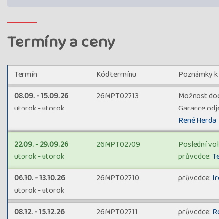
Termíny a ceny
Termín
Kód termínu
Poznámky k
08.09. - 15.09.26
26MPT02713
Možnost doo
utorok - utorok
Garance odje
René Herda
22.09. - 29.09.26
26MPT02709
Poslední vol
utorok - utorok
průvodce:
T
06.10. - 13.10.26
26MPT02710
průvodce:
Ir
utorok - utorok
08.12. - 15.12.26
26MPT02711
průvodce:
R