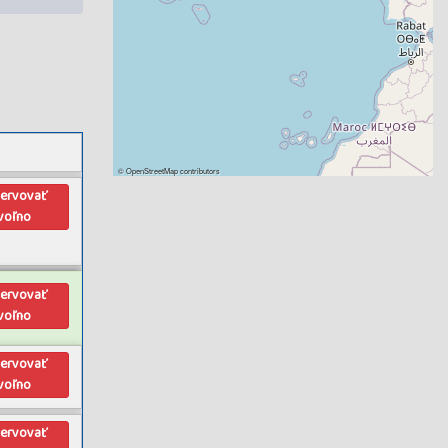
©
OpenStreetMap
contributors
zervovať
voľno
zervovať
voľno
zervovať
voľno
zervovať