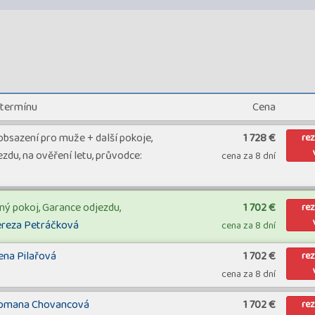
 termínu
Cena
bsazení pro muže + další pokoje,
1 728 €
re
zdu, na ověření letu, průvodce:
cena za 8 dní
ný pokoj, Garance odjezdu,
1 702 €
re
ereza Petráčková
cena za 8 dní
ena Pilařová
1 702 €
re
cena za 8 dní
omana Chovancová
1 702 €
re