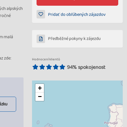
ných alpských
Pridať do obľúbených zájazdov
áročné
ím malá
Předběžné pokyny k zájezdu
z zde:
Hodnocení klientů
94% spokojenost
+
−
ázku