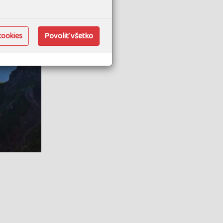
zervovať
voľno
cookies
Povoliť všetko
zervovať
voľno
termín
zavřen
termín
zavřen
termín
zavřen
termín
zavřen