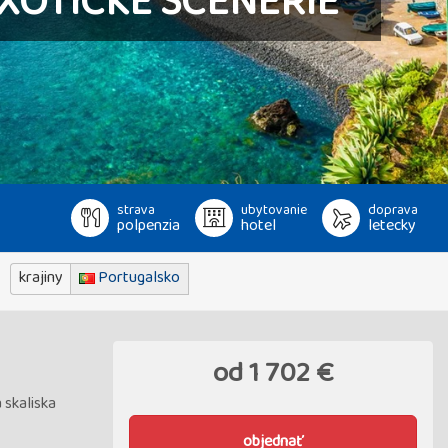
XOTICKÉ SCENÉRIE
strava
ubytovanie
doprava
polpenzia
hotel
letecky
krajiny
Portugalsko
od
1 702 €
 skaliska
objednať