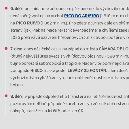
6. den:
po snídani se autobusem přesuneme do výchozího bodu 
nenáročný výstup na vrchol
PICO DO ARIEIRO
(1 818 m n. m.)
na
PICO RUIVO
(1 862 m n. m.). Pro zdatné turisty dále divoký
strany (jak jinak na Madeiře) střídavě "padáme" a chvílemi zas
2026 přetrvává uzavření hřebenových túr z důvodu požárů v r
7. den:
dnes nás čeká cesta na západ do města
CÂMARA DE L
(druhý nejvyšší útes světa s vyhlídkovou plošinou - 580 m n. m.)
bujně porostlé subtropické a tropické Madeiry připomínající kraj
vodopádu
RISCO
a také podél
LEVÁDY 25 FONTÁN
, cílem dneš
výchozí místo rybářů velryb, dnes oblíbené turistické místo s p
hotelu.
8. den:
v případě odpoledního transferu na letiště možnost tř
pozorování delfínů, případně karet a velryb včetně občerstvení
nákupů, transfer na letiště, odlet do ČR.