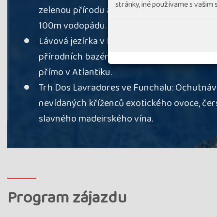
stránky, iné používame s vašim
zelenou přírodu a vavřínovými pralesy UN
13.07. - 20.07.27
27MPT02712
utorok - utorok
100m vodopádu.
Lávová jezírka v Porto Moniz: Koupání v un
03.08. - 10.08.27
27MPT02702
přírodních bazénech vytvořených vulkanic
utorok - utorok
přímo v Atlantiku.
11.08. - 18.08.26
26MPT01789
UZAVŘENO, p
Trh Dos Lavradores ve Funchalu: Ochutná
utorok - utorok
nevídaných kříženců exotického ovoce, čer
04.12. - 11.12.25
25MPT02711
UZAVŘENO, 
slavného madeirského vína.
štvrtok - štvrtok
06.04. - 13.04.26
26MPT01874
VYPRODÁNO,
pondelok - pondelok
Velikonoční 
průvodce: J
13.04. - 20.04.26
26MPT01707
ubytování 
Program zájazdu
pondelok - pondelok
odjezdu, pr