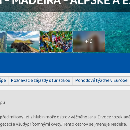
- MADEIRA - ALPSKÉ A E
+16
ópe
Poznávacie zájazdy s turistikou
Pohodové týždne v Európe
mpu
řed miliony let z hlubin moře ostrov věčného jara. Divoce rozeklaná
vegetací a všudypřítomnými květy. Tento ostrov se jmenuje Madeira.