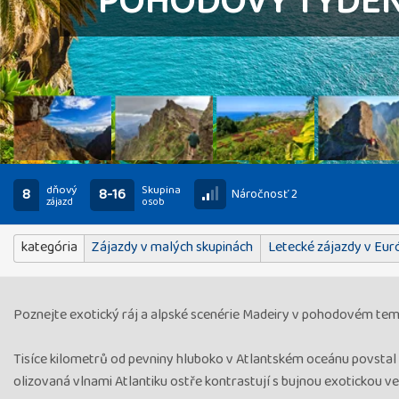
POHODOVÝ TÝDEN 
dňový
Skupina
8
8-16
Náročnosť 2
zájazd
osob
kategória
Zájazdy v malých skupinách
Letecké zájazdy v Eur
Poznejte exotický ráj a alpské scenérie Madeiry v pohodovém te
Tisíce kilometrů od pevniny hluboko v Atlantském oceánu povstal p
olizovaná vlnami Atlantiku ostře kontrastují s bujnou exotickou 